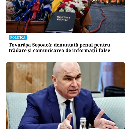
POLITICĂ
Tovarășa Șoșoacă: denunțată penal pentru
trădare și comunicarea de informații false