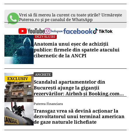
Vrei să fii mereu la curent cu toate știrile? Urmărește
Puterea.ro și pe canalul de WhatsApp
DEZVĂLUIRI
Anatomia unui eșec de achiziții
publice: firmele din spatele atacului
cibernetic de la ANCPI
ANCHETE
EXCLUSIV
Scandalul apartamentelor din
București ajunge la giganții
rezervărilor: Airbnb și Booking.com
anunță măsuri și cer respectarea legii
Puterea Financiara
Transgaz vrea să devină acționar la
dezvoltatorul unui terminal american
de gaze naturale lichefiate