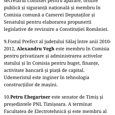
secretarul Comisiei pentru apărare, ordine
publică şi siguranţă naţională și membru în
Comisia comună a Camerei Deputaţilor şi
Senatului pentru elaborarea propunerii
legislative de revizuire a Constituţiei României.
9.Fostul Prefect al județului Sălaj între anii 2010-
2012,
Alexandru Vegh
este membru în Comisia
pentru privatizare şi administrarea activelor
statului și în Comisia pentru buget, finanţe,
activitate bancară şi piaţă de capital.
Udemeristul este inginer în tehnologia
construcțiilor de mașini.
10.
Petru Ehegartner
este senator de Timiș și
președintele PNL Timișoara. A terminat
Facultatea de Electrotehnică și este membru al