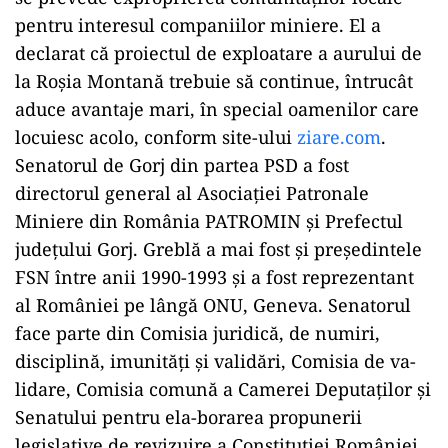
pentru interesul companiilor miniere. El a
declarat că proiectul de exploatare a aurului de
la Roșia Montană trebuie să continue, întrucât
aduce avantaje mari, în special oamenilor care
locuiesc acolo, conform site-ului
ziare.com
.
Senatorul de Gorj din partea PSD a fost
directorul general al Asociaţiei Patronale
Miniere din România PATROMIN și Prefectul
județului Gorj. Greblă a mai fost și președintele
FSN între anii 1990-1993 și a fost reprezentant
al României pe lângă ONU, Geneva. Senatorul
face parte din Comisia juridică, de numiri,
disciplină, imunităţi şi validări, Comisia de va-
lidare, Comisia comună a Camerei Deputaţilor şi
Senatului pentru ela-borarea propunerii
legislative de revizuire a Constituţiei României