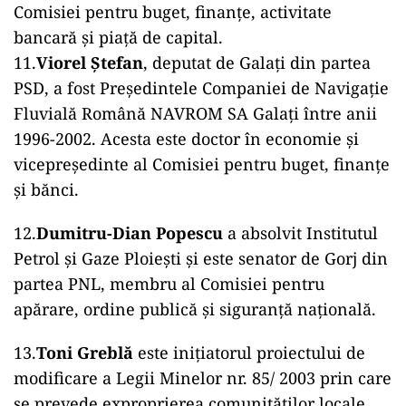
Comisiei pentru buget, finanţe, activitate
bancară şi piaţă de capital.
11.
Viorel Ștefan
, deputat de Galați din partea
PSD, a fost Președintele Companiei de Navigație
Fluvială Română NAVROM SA Galați între anii
1996-2002. Acesta este doctor în economie și
vicepreședinte al Comisiei pentru buget, finanţe
şi bănci.
12.
Dumitru-Dian Popescu
a absolvit Institutul
Petrol și Gaze Ploiești și este senator de Gorj din
partea PNL, membru al Comisiei pentru
apărare, ordine publică şi siguranţă naţională.
13.
Toni Greblă
este inițiatorul proiectului de
modificare a Legii Minelor nr. 85/ 2003 prin care
se prevede exproprierea comunităților locale