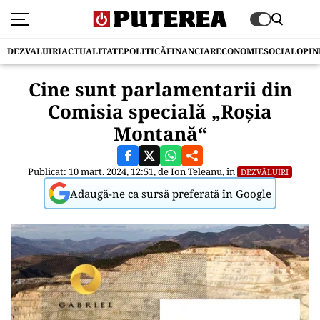
DEZVALUIRI
ACTUALITATE
POLITICĂ
FINANCIAR
ECONOMIE
SOCIAL
OPIN
Cine sunt parlamentarii din
Comisia specială „Roșia
Montană“
Publicat: 10 mart. 2024, 12:51, de
Ion Teleanu
, în
DEZVĂLUIRI
Adaugă-ne ca sursă preferată în Google