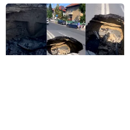
ACTUALITATE
Groapă de trei metri lângă Palatul Cotroceni. O
cântăreață a rămas cu mașina blocata în
mijlocul Capitalei: „Am căzut în groapa asta”
TOS
Politica Cookies
Protecția Datelor Personale
Despre Noi
Publicitate
Echipa