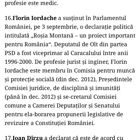
profesie este medic.
16.
Florin Iordache
a susținut în Parlamentul
României, pe 3 septembrie, o declarație politică
intitulată „Roșia Montană – un proiect important
pentru România“. Deputatul de Olt din partea
PSD a fost viceprimar al Caracalului între anii
1996-2000. De profesie jurist și inginer, Florin
Iordache este membru în Comisia pentru muncă
şi protecţie socială (din dec. 2012), Preşedintele
Comisiei juridice, de disciplină şi imunităţi
(până în dec. 2012) și se-cretarul Comisiei
comune a Camerei Deputaţilor şi Senatului
pentru ela-borarea propunerii legislative de
revizuire a Constituţiei României.
17.
Ioan Dîrzu
a declarat că este de acord cu