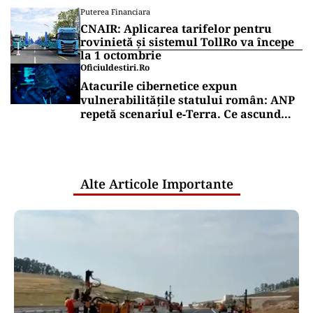
Puterea Financiara
CNAIR: Aplicarea tarifelor pentru
rovinietă și sistemul TollRo va începe
la 1 octombrie
Oficiuldestiri.ro
Atacurile cibernetice expun
vulnerabilitățile statului român: ANP
repetă scenariul e‑Terra. Ce ascund
comunicările oficiale și cine răspunde
pentru mentenanța IT a instituțiilor
publice
Alte Articole Importante