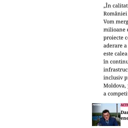
„În calit
României 
Vom merge
milioane 
proiecte c
aderare a
este calea
în contin
infrastruc
inclusiv 
Moldova, 
a competit
ACT
Dan
ene