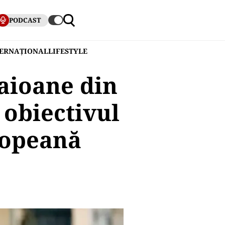
PODCAST
TERNAȚIONAL
LIFESTYLE
raioane din
 obiectivul
ropeană