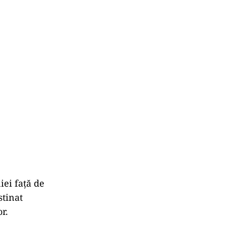
iei față de
stinat
r.