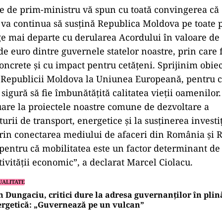
ate de prim-ministru vă spun cu toată convingerea c
va continua să susțină Republica Moldova pe toate p
 mai departe cu derularea Acordului în valoare de
de euro dintre guvernele statelor noastre, prin care
oncrete și cu impact pentru cetățeni. Sprijinim obiec
 Republicii Moldova la Uniunea Europeană, pentru c
 sigură să fie îmbunătățită calitatea vieții oamenilo
uare la proiectele noastre comune de dezvoltare a
turii de transport, energetice și la susținerea investiț
prin conectarea mediului de afaceri din România și 
pentru că mobilitatea este un factor determinant de
ivității economic”, a declarat Marcel Ciolacu.
UALITATE
 Dungaciu, critici dure la adresa guvernanților în plin
rgetică: „Guvernează pe un vulcan”