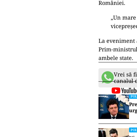
României.
„Un mare 
vicepreșed
La eveniment a
Prim-ministrul
ambele state.
Vrei să f
canalul
POL
Pre
urg
POL