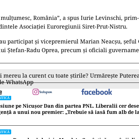
mulțumesc, România”, a spus Iurie Levinschi, prim-
intele Asociației Euroregiunii Siret-Prut-Nistru.
u participat și vicepremierul Marian Neacșu, șeful 
ui Ștefan-Radu Oprea, precum și oficiali guvername
ii mereu la curent cu toate știrile? Urmărește Puterea
 de WhatsApp
ITICĂ
siune pe Nicușor Dan din partea PNL. Liberalii cer de
ență a unui nou premier: „Trebuie să iasă fum alb de l
ITICĂ