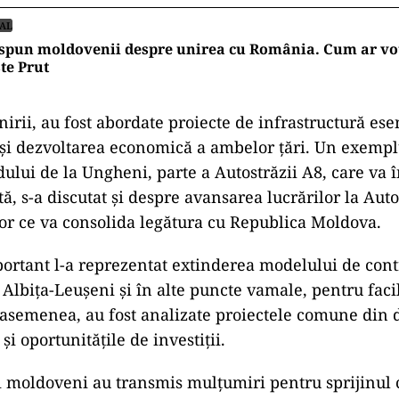
IAL
spun moldovenii despre unirea cu România. Cum ar vot
te Prut
nirii, au fost abordate proiecte de infrastructură ese
 și dezvoltarea economică a ambelor țări. Un exempl
dului de la Ungheni, parte a Autostrăzii A8, care va 
tă, s-a discutat și despre avansarea lucrărilor la Aut
jor ce va consolida legătura cu Republica Moldova.
ortant l-a reprezentat extinderea modelului de cont
 Albița-Leușeni și în alte puncte vamale, pentru faci
e asemenea, au fost analizate proiectele comune din
și oportunitățile de investiții.
 moldoveni au transmis mulțumiri pentru sprijinul 