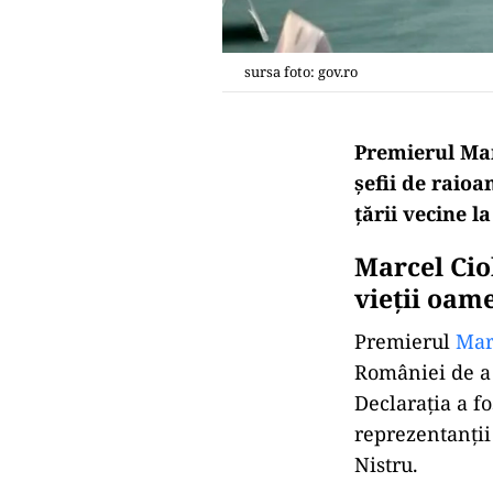
sursa foto: gov.ro
Premierul Marc
şefii de raio
ţării vecine 
Marcel Ciol
vieții oam
Premierul
Mar
României de a 
Declarația a fo
reprezentanții
Nistru.