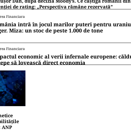
ușor Dan, după decizia Moody’s. Ce câștigă românii din
nției de rating: „Perspectiva rămâne rezervată”
rea Financiara
mânia intră în jocul marilor puteri pentru uraniul
ger. Miza: un stoc de peste 1.000 de tone
rea Financiara
pactul economic al verii infernale europene: căl
cepe să lovească direct economia
netice
litățile
: ANP