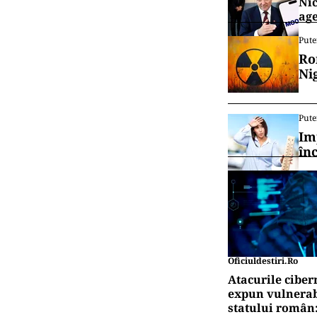
Nic
age
Pute
Ro
Ni
Pute
Im
în
Oficiuldestiri.ro
Atacurile ciber
expun vulnerabi
statului român