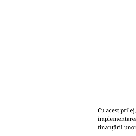
Cu acest prile
implementarea 
finanțării uno