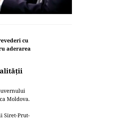
revederi cu
tru aderarea
lității
Guvernului
ica Moldova.
i Siret-Prut-