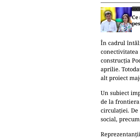
SOC
Ce 
pes
În cadrul întâl
conectivitatea
construcția Po
aprilie. Totoda
alt proiect ma
Un subiect imp
de la frontiera
circulației. D
social, precum 
Reprezentanții