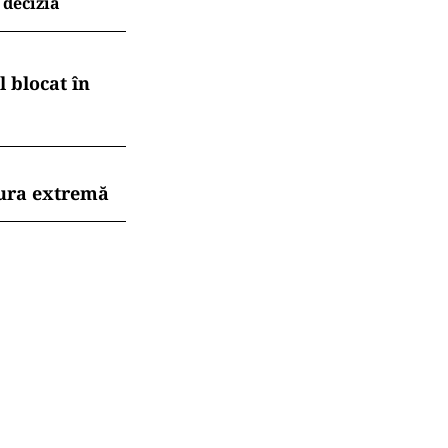
 decizia
 blocat în
dura extremă