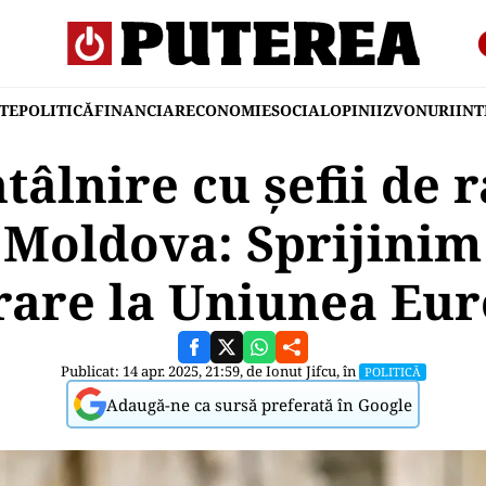
TE
POLITICĂ
FINANCIAR
ECONOMIE
SOCIAL
OPINII
ZVONURI
IN
ntâlnire cu șefii de 
Moldova: Sprijinim
rare la Uniunea Eu
Publicat: 14 apr. 2025, 21:59, de
Ionut Jifcu
, în
POLITICĂ
Adaugă-ne ca sursă preferată în Google