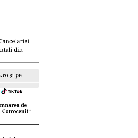
Cancelariei
ntali din
.ro și pe
semnarea de
a Cotroceni!”