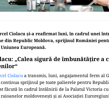
el Ciolacu şi-a reafirmat luni, în cadrul unei înt
ane din Republic Moldova, sprijinul României pen
la Uniunea Europeană.
acu: „Calea sigură de îmbunătățire a ca
enilor“
cel Ciolacu
a transmis, luni, angajamentul ferm al 
continua sprijinul pe toate palierele pentru Republ
st făcută în cadrul întâlnirii de la Palatul Victoria cu
 raioanelor moldovenești și ai Asociației Euroregiuni