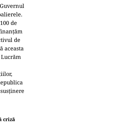
ă Guvernul
alierele.
 100 de
 finanțăm
tivul de
ă aceasta
r. Lucrăm
iilor,
Republica
 susținere
ă criză