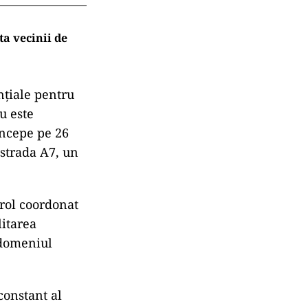
a vecinii de
nțiale pentru
u este
începe pe 26
ostrada A7, un
rol coordonat
litarea
 domeniul
constant al