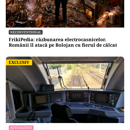
NECONVENTIONAL
FrikiPedia: răzbunarea electrocasnicelor.
Românii îl atacă pe Bolojan cu fierul de călcat
EXCLUSIV
EXCLUSIV
ACTUALITATE