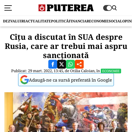
DEZVALUIRI
ACTUALITATE
POLITICĂ
FINANCIAR
ECONOMIE
SOCIAL
OPIN
Cîțu a discutat în SUA despre
Rusia, care ar trebui mai aspru
sancționată
Publicat: 29 mart. 2022, 13:45, de
Otilia Caloian
, în
ECONOMIE
Adaugă-ne ca sursă preferată în Google