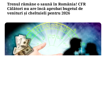
Trenul rămâne o saună în România! CFR
Călători nu are încă aprobat bugetul de
venituri și cheltuieli pentru 2026
HOROSCOP
Horoscop 7 august 2026: ziua în care Berbecii își
pierd răbdarea, iar Taurii pierd bani