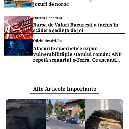
jocuri de noroc
Puterea Financiara
Bursa de Valori București a închis în
scădere ședința de joi
Oficiuldestiri.ro
Atacurile cibernetice expun
vulnerabilitățile statului român: ANP
repetă scenariul e‑Terra. Ce ascund
comunicările oficiale și cine răspunde
pentru mentenanța IT a instituțiilor
publice
Alte Articole Importante