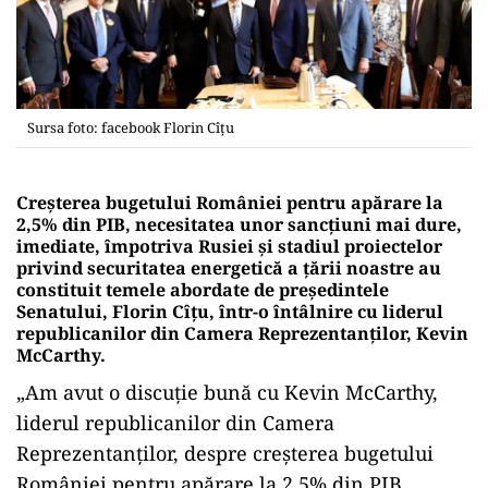
Sursa foto: facebook Florin Cîțu
Creşterea bugetului României pentru apărare la
2,5% din PIB, necesitatea unor sancţiuni mai dure,
imediate, împotriva Rusiei şi stadiul proiectelor
privind securitatea energetică a ţării noastre au
constituit temele abordate de preşedintele
Senatului, Florin Cîţu, într-o întâlnire cu liderul
republicanilor din Camera Reprezentanţilor, Kevin
McCarthy.
„Am avut o discuţie bună cu Kevin McCarthy,
liderul republicanilor din Camera
Reprezentanţilor, despre creşterea bugetului
României pentru apărare la 2,5% din PIB,