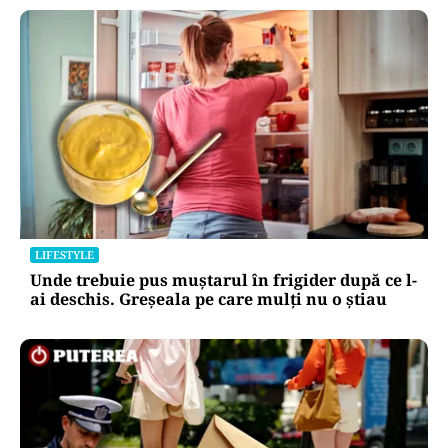
Puterea Financiara
Impactul economic al verii infernale
europene: căldura extremă începe să
lovească direct economia
Oficiuldestiri.ro
Atacurile cibernetice expun
vulnerabilitățile statului român: ANP
repetă scenariul e‑Terra. Ce ascund
comunicările oficiale și cine răspunde
pentru mentenanța IT a instituțiilor
publice
Alte Articole Importante