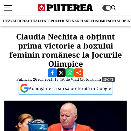
DEZVALUIRI
ACTUALITATE
POLITICĂ
FINANCIAR
ECONOMIE
SOCIAL
OPIN
Claudia Nechita a obținut
prima victorie a boxului
feminin românesc la Jocurile
Olimpice
Publicat: 26 iul. 2021, 15:49, de
Vlad Ciotoran
, în
SPORT
Adaugă-ne ca sursă preferată în Google