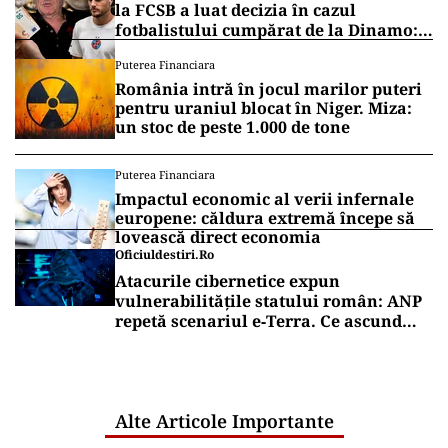
Vrei să fii mereu la curent cu toate știrile? Urmărește
Puterea.ro și pe canalul de WhatsApp
SPORT
Infantino scoate Cupa Mondială la
mezat. Dinastia Trump a mirosit
imediat unde sunt banii
SPORT
Gigi Becali, gata cu Politic! Patronul de
la FCSB a luat decizia în cazul
fotbalistului cumpărat de la Dinamo:
„Fac curățenie! Nu e de echipa asta”
Puterea Financiara
România intră în jocul marilor puteri
pentru uraniul blocat în Niger. Miza:
un stoc de peste 1.000 de tone