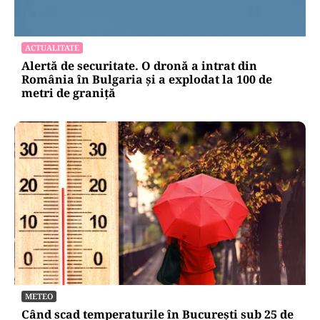
LIFESTYLE
Reguli noi la vamă: Câte țigări și cât alcool mai
poți aduce din Bulgaria cu sacoșa
ACTUALITATE
Alertă de securitate. O dronă a intrat din
România în Bulgaria şi a explodat la 100 de
metri de graniţă