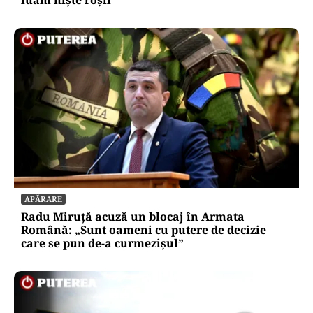
SOCIAL
Ambulanța cu escală la aprozar. Dacă vrea
Dumnezeu, pacientul ajunge; dacă nu, măcar
luăm niște roșii