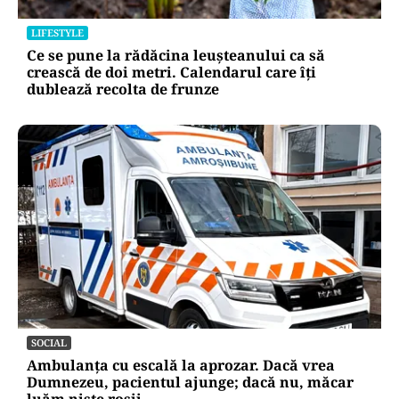
Locul din România unde trotinetele vor fi
interzise în parcuri. Cine riscă amenzi de până
la 5.000 de lei
LIFESTYLE
Ce se pune la rădăcina leușteanului ca să
crească de doi metri. Calendarul care îți
dublează recolta de frunze