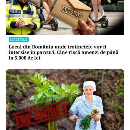
LIFESTYLE
Unde trebuie pus muștarul în frigider după ce l-
ai deschis. Greșeala pe care mulți nu o știau
LIFESTYLE