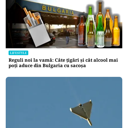
APĂRARE
Radu Miruță acuză un blocaj în Armata
Română: „Sunt oameni cu putere de decizie
care se pun de-a curmezișul”