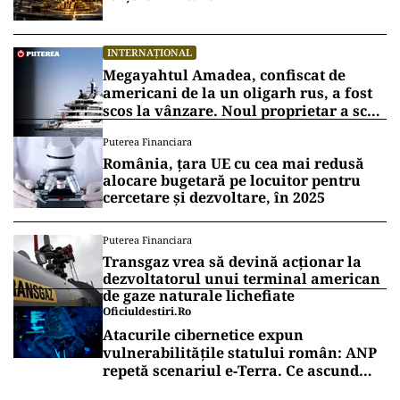
INTERNAȚIONAL
Megayahtul Amadea, confiscat de
americani de la un oligarh rus, a fost
scos la vânzare. Noul proprietar a scos
din conturi 187 de milioane de dolari
Puterea Financiara
România, țara UE cu cea mai redusă
alocare bugetară pe locuitor pentru
cercetare și dezvoltare, în 2025
Puterea Financiara
Transgaz vrea să devină acționar la
dezvoltatorul unui terminal american
de gaze naturale lichefiate
Oficiuldestiri.ro
Atacurile cibernetice expun
vulnerabilitățile statului român: ANP
repetă scenariul e‑Terra. Ce ascund
comunicările oficiale și cine răspunde