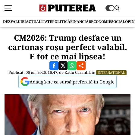
DEZVALUIRI
ACTUALITATE
POLITICĂ
FINANCIAR
ECONOMIE
SOCIAL
OPIN
CM2026: Trump desface un
cartonaș roșu perfect valabil.
E tot ce mai lipsea!
Publicat: 06 iul. 2026, 16:47, de
Radu Caranfil
, în
INTERNAȚIONAL
Adaugă-ne ca sursă preferată în Google