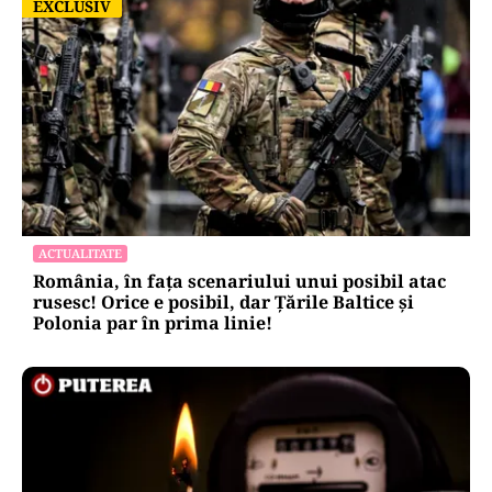
EXCLUSIV
EXCLUSIV
ACTUALITATE
România, în fața scenariului unui posibil atac
rusesc! Orice e posibil, dar Țările Baltice și
Polonia par în prima linie!