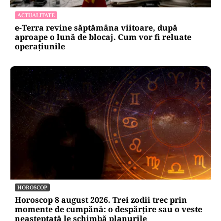
ACTUALITATE
e-Terra revine săptămâna viitoare, după
aproape o lună de blocaj. Cum vor fi reluate
operațiunile
HOROSCOP
Horoscop 8 august 2026. Trei zodii trec prin
momente de cumpănă: o despărțire sau o veste
neașteptată le schimbă planurile