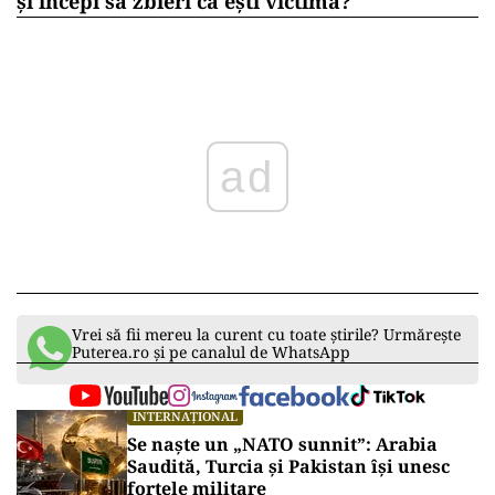
și începi să zbieri că ești victimă?
ad
Vrei să fii mereu la curent cu toate știrile? Urmărește
Puterea.ro și pe canalul de WhatsApp
INTERNAȚIONAL
Se naște un „NATO sunnit”: Arabia
Saudită, Turcia și Pakistan își unesc
forțele militare