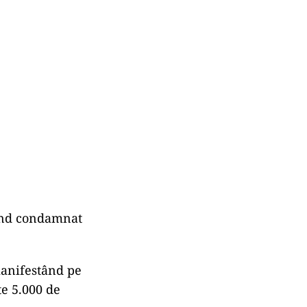
fiind condamnat
manifestând pe
te 5.000 de