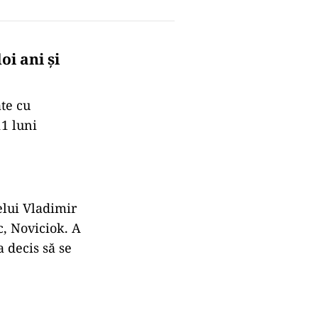
oi ani și
te cu
11 luni
elui Vladimir
c, Noviciok. A
a decis să se