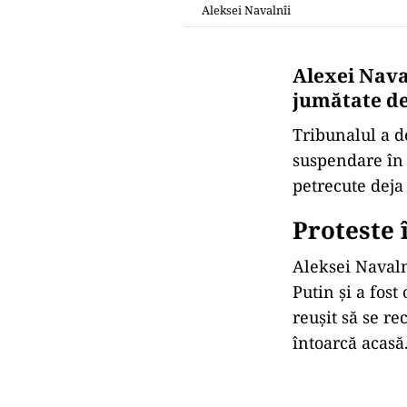
Aleksei Navalnîi
Alexei Naval
jumătate de
Tribunalul a d
suspendare în î
petrecute deja 
Proteste 
Aleksei Navaln
Putin și a fost
reușit să se re
întoarcă acasă