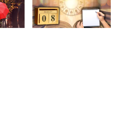
HOROSCOP
 în
Ziua de 8.08, cea mai puternică din
e. Ce arată
an pentru dorințe. Ritualul simplu
brie 2026
de manifestare
Echipa