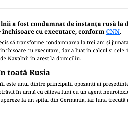
nîi a fost condamnat de instanța rusă la d
 închisoare cu executare, conform
CNN
.
ecis să transforme condamnarea la trei ani și jumăta
nchisoare cu executare, dar a luat în calcul și cele 
de Navalnîi în arest la domiciliu.
în toată Rusia
îi este unul dintre principalii opozanți ai președint
 otrăvit în urmă cu câteva luni cu un agent neurotoxi
cupereze la un spital din Germania, iar luna trecută 
.
Play