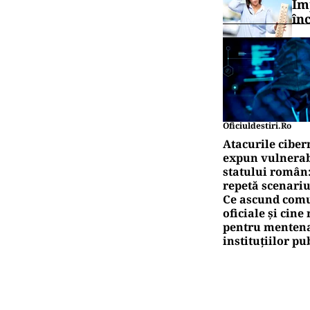
Im
în
Oficiuldestiri.ro
Atacurile ciber
expun vulnerabi
statului român
repetă scenariu
Ce ascund comu
oficiale și cin
pentru mentena
instituțiilor pu