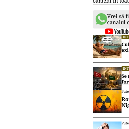
oameni în toat
Vrei să f
canalul
IN
Cu
exi
IN
Se 
for
Pute
Ro
Ni
Pute