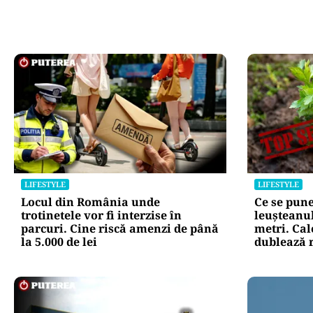
LIFESTYLE
LIFESTYLE
Locul din România unde
Ce se pune
trotinetele vor fi interzise în
leușteanul
parcuri. Cine riscă amenzi de până
metri. Cal
la 5.000 de lei
dublează r