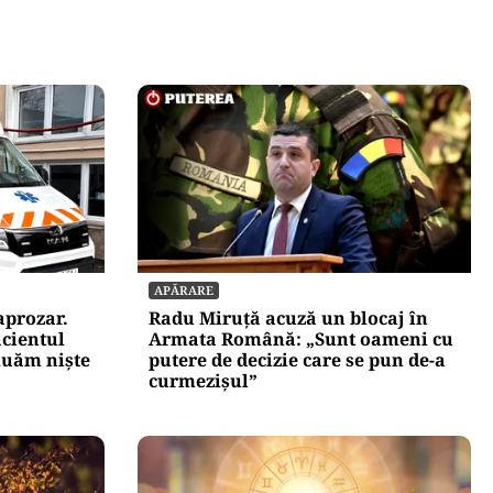
APĂRARE
aprozar.
Radu Miruță acuză un blocaj în
cientul
Armata Română: „Sunt oameni cu
luăm niște
putere de decizie care se pun de-a
curmezișul”