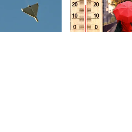
METEO
securitate. O dronă a
Când scad temperaturile
 România în Bulgaria şi
București sub 25 de grad
 la 100 de metri de
prognoza pentru septem
litica Cookies
Protecția Datelor Personale
Despre Noi
Publicitate
© 2026, toate drepturile rezervate puterea.ro