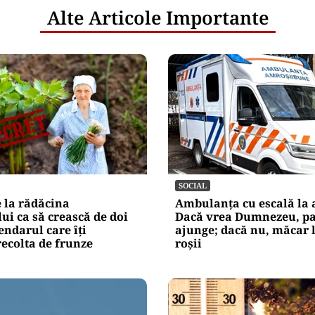
Alte Articole Importante
SOCIAL
 la rădăcina
Ambulanța cu escală la 
ui ca să crească de doi
Dacă vrea Dumnezeu, pa
endarul care îți
ajunge; dacă nu, măcar 
ecolta de frunze
roșii