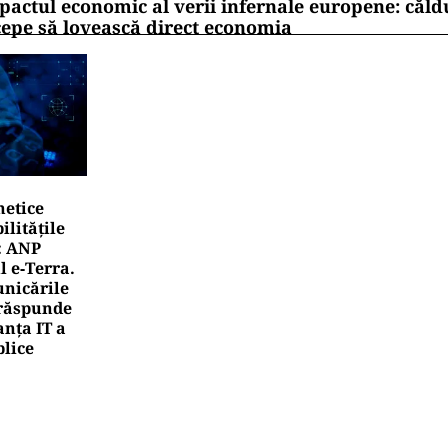
pactul economic al verii infernale europene: căl
cepe să lovească direct economia
netice
litățile
: ANP
l e‑Terra.
nicările
e răspunde
nța IT a
blice