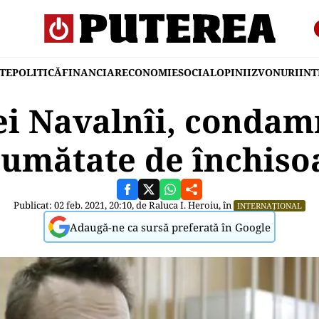
TE
POLITICĂ
FINANCIAR
ECONOMIE
SOCIAL
OPINII
ZVONURI
IN
i Navalnîi, condamn
 jumătate de închiso
Publicat: 02 feb. 2021, 20:10, de
Raluca I. Heroiu
, în
INTERNAȚIONAL
Adaugă-ne ca sursă preferată în Google