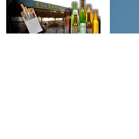
LIFESTYLE
ACTUALITATE
Reguli noi la vamă: Câte țigări și
Alertă de 
cât alcool mai poți aduce din
intrat din
Bulgaria cu sacoșa
a explodat
graniţă
TOS
Po