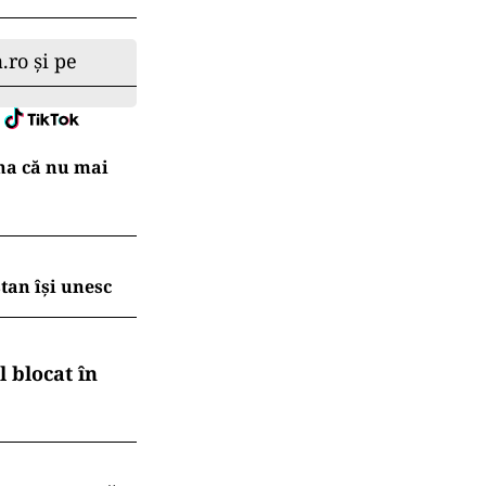
.ro și pe
na că nu mai
tan își unesc
 blocat în