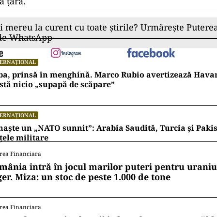
ă țara.
ii mereu la curent cu toate știrile? Urmărește Puterea
 de WhatsApp
TERNAȚIONAL
ba, prinsă în menghină. Marco Rubio avertizează Hava
stă nicio „supapă de scăpare”
TERNAȚIONAL
naște un „NATO sunnit”: Arabia Saudită, Turcia și Pakis
țele militare
rea Financiara
mânia intră în jocul marilor puteri pentru uraniul
ger. Miza: un stoc de peste 1.000 de tone
rea Financiara