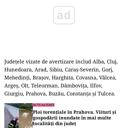
Județele vizate de avertizare includ Alba, Cluj,
Hunedoara, Arad, Sibiu, Caraș-Severin, Gorj,
Mehedinți, Brașov, Harghita, Covasna, Vâlcea,
Argeș, Olt, Teleorman, Dâmbovița, Ilfov,
Giurgiu, Prahova, Buzău, Constanța și Tulcea.
ACTUALITATE
Ploi torențiale în Prahova. Viituri și
gospodării inundate în mai multe
localități din județ