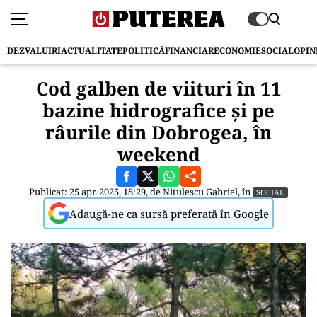
DEZVALUIRI
ACTUALITATE
POLITICĂ
FINANCIAR
ECONOMIE
SOCIAL
OPIN
Cod galben de viituri în 11
bazine hidrografice și pe
râurile din Dobrogea, în
weekend
Publicat: 25 apr. 2025, 18:29, de
Nitulescu Gabriel
, în
SOCIAL
Adaugă-ne ca sursă preferată în Google