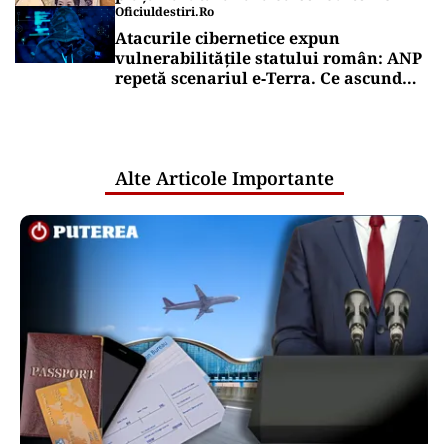
Oficiuldestiri.ro
Atacurile cibernetice expun
vulnerabilitățile statului român: ANP
repetă scenariul e‑Terra. Ce ascund
comunicările oficiale și cine răspunde
pentru mentenanța IT a instituțiilor
publice
Alte Articole Importante