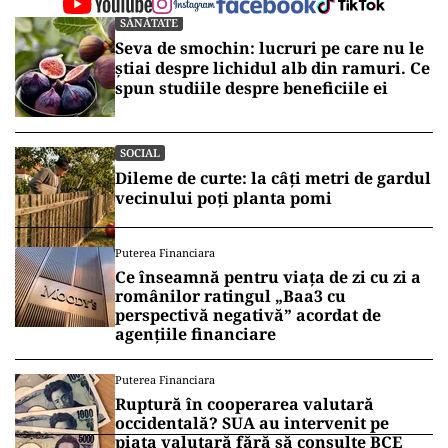
SĂNĂTATE
Seva de smochin: lucruri pe care nu le
știai despre lichidul alb din ramuri. Ce
spun studiile despre beneficiile ei
SOCIAL
Dileme de curte: la câți metri de gardul
vecinului poți planta pomi
Puterea Financiara
Ce înseamnă pentru viața de zi cu zi a
românilor ratingul „Baa3 cu
perspectivă negativă” acordat de
agențiile financiare
Puterea Financiara
Ruptură în cooperarea valutară
occidentală? SUA au intervenit pe
piața valutară fără să consulte BCE