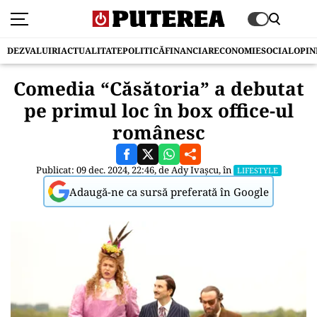
DEZVALUIRI
ACTUALITATE
POLITICĂ
FINANCIAR
ECONOMIE
SOCIAL
OPIN
Comedia “Căsătoria” a debutat
pe primul loc în box office-ul
românesc
Publicat: 09 dec. 2024, 22:46, de
Ady Ivașcu
, în
LIFESTYLE
Adaugă-ne ca sursă preferată în Google