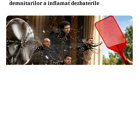
demnitarilor a inflamat dezbaterile
SĂNĂTATE
Supraviețuirea de acasă: țânțarul-tigru a
devenit vecinul nostru. Cum ne apărăm?
TOS
Politica Cookies
Protecția Datelor Personale
Despre Noi
Publicitate
Echipa