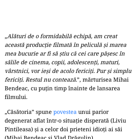
„
Alături de o formidabilă echipă, am creat
această producție filmată în peliculă și marea
mea bucurie ar fi să știu că cei care pășesc în
sălile de cinema, copii, adolescenți, maturi,
vârstnici, vor ieși de acolo fericiți. Pur și simplu
fericiți. Restul nu contează.
”, mărturisea Mihai
Bendeac, cu puțin timp înainte de lansarea
filmului.
„Căsătoria” spune
povestea
unui parior
degenerat aflat într-o situație disperată (Liviu
Pintileasa) și a celor doi prieteni idioți ai săi
(Mihai Bendeac și Vlad Drăgulin).