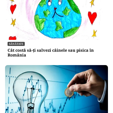
SĂNĂTATE
Cât costă să-ți salvezi câinele sau pisica în
România