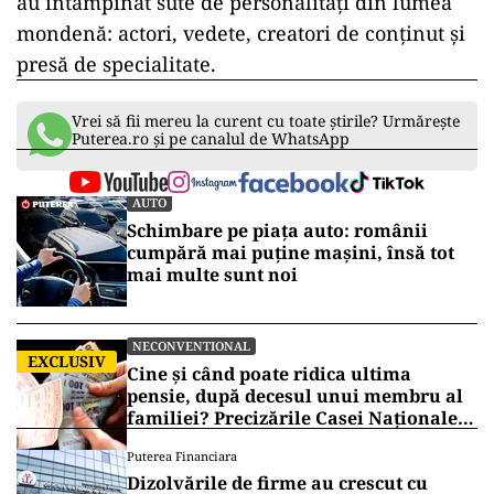
au întâmpinat sute de personalități din lumea
mondenă: actori, vedete, creatori de conținut și
presă de specialitate.
Vrei să fii mereu la curent cu toate știrile? Urmărește
Puterea.ro și pe canalul de WhatsApp
AUTO
Schimbare pe piața auto: românii
cumpără mai puține mașini, însă tot
mai multe sunt noi
NECONVENTIONAL
EXCLUSIV
Cine și când poate ridica ultima
pensie, după decesul unui membru al
familiei? Precizările Casei Naționale
de Pensii
Puterea Financiara
Dizolvările de firme au crescut cu