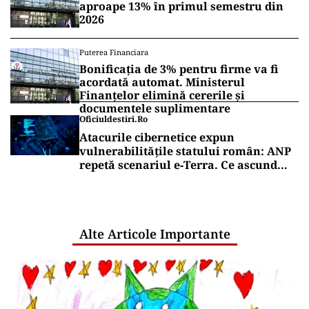
aproape 13% în primul semestru din
2026
Puterea Financiara
Bonificația de 3% pentru firme va fi
acordată automat. Ministerul
Finanțelor elimină cererile și
documentele suplimentare
Oficiuldestiri.ro
Atacurile cibernetice expun
vulnerabilitățile statului român: ANP
repetă scenariul e‑Terra. Ce ascund
comunicările oficiale și cine răspunde
pentru mentenanța IT a instituțiilor
publice
Alte Articole Importante