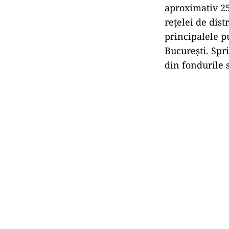
aproximativ 25
rețelei de dist
principalele p
București. Spr
din fondurile 