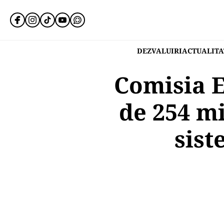
DEZVALUIRI
ACTUALITA
Comisia E
de 254 m
sist