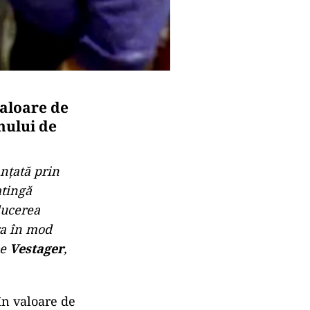
aloare de
mului de
nțată prin
atingă
ducerea
ura în mod
he
Vestager
,
în valoare de