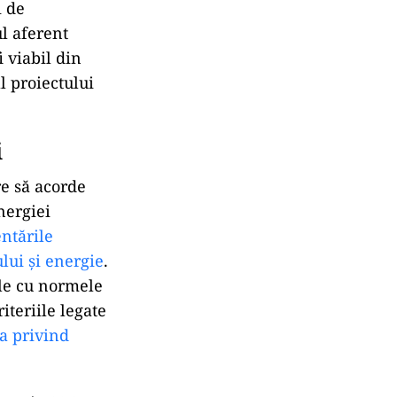
i de
l aferent
i viabil din
l proiectului
i
e să acorde
energiei
ntările
lui și energie
.
ile cu normele
iteriile legate
va privind