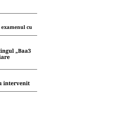
t examenul cu
tingul „Baa3
iare
 intervenit