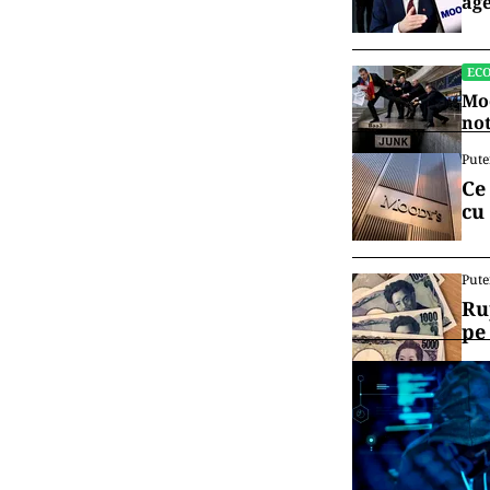
age
EC
Moo
no
Pute
Ce
cu
Pute
Ru
pe