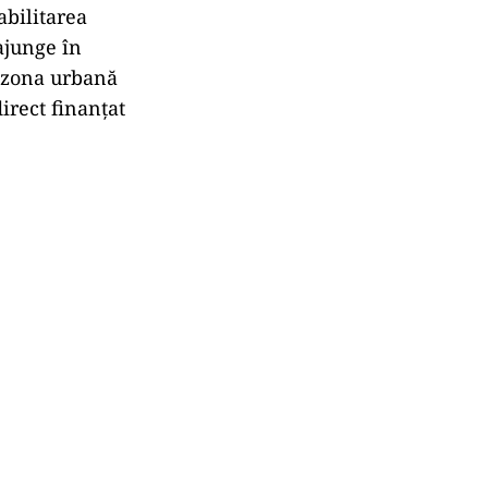
abilitarea
 ajunge în
n zona urbană
irect finanțat