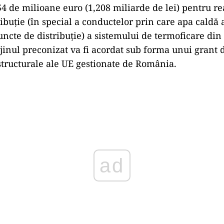
4 de milioane euro (1,208 miliarde de lei) pentru re
ribuție (în special a conductelor prin care apa caldă
uncte de distribuție) a sistemului de termoficare di
ijinul preconizat va fi acordat sub forma unui grant d
structurale ale UE gestionate de România.
Play