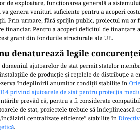
lor de exploatare, funcționarea generală a sistemulu
 va genera venituri suficiente pentru a acoperi costu
ții. Prin urmare, fără sprijin public, proiectul nu ar f
 financiar. Pentru a acoperi deficitul de finanțare a
cest grant din fondurile structurale ale UE.
 nu denaturează legile concurențe
domeniul ajutoarelor de stat permit statelor membr
instalațiile de producție și rețelele de distribuție a 
ezerva îndeplinirii anumitor condiții stabilite în
Orie
014 privind ajutoarele de stat pentru protecția mediu
ientările prevăd că, pentru a fi considerate compatib
oarele de stat, proiectele trebuie să îndeplinească cr
încălzirii centralizate eficiente” stabilite în
Directi
getică
.