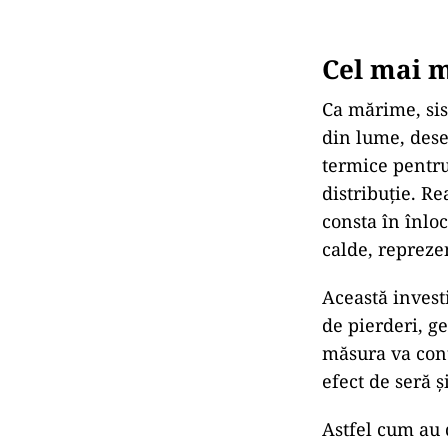
Cel mai m
Ca mărime, sis
din lume, dese
termice pentru
distribuție. R
consta în înlo
calde, repreze
Această investi
de pierderi, g
măsura va cont
efect de seră ș
Astfel cum au 