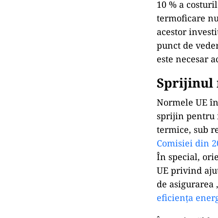
10 % a costuri
termoficare nu
acestor investi
punct de vedere
este necesar a
Sprijinul
Normele UE în 
sprijin pentru 
termice, sub r
Comisiei din 2
În special, or
UE privind ajut
de asigurarea „
eficiența ener