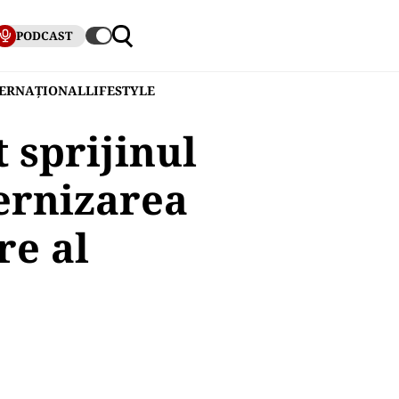
PODCAST
TERNAȚIONAL
LIFESTYLE
 sprijinul
ernizarea
re al