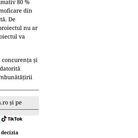
ximativ 80 %
rmoficare din
ată. De
proiectul nu ar
oiectul va
 concurența și
datorită
îmbunătățirii
.ro și pe
 decizia