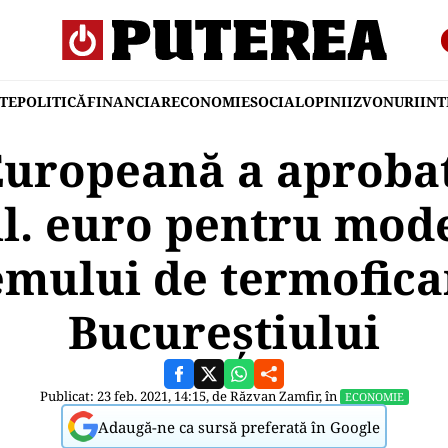
TE
POLITICĂ
FINANCIAR
ECONOMIE
SOCIAL
OPINII
ZVONURI
IN
uropeană a aprobat
il. euro pentru mod
emului de termofica
Bucureștiului
Publicat: 23 feb. 2021, 14:15, de
Răzvan Zamfir
, în
ECONOMIE
Adaugă-ne ca sursă preferată în Google