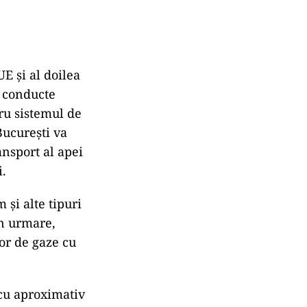
E și al doilea
e conducte
ru sistemul de
București va
ansport al apei
i.
 și alte tipuri
in urmare,
or de gaze cu
 cu aproximativ