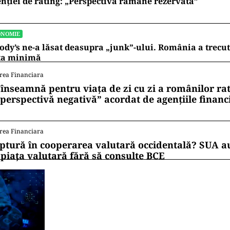
nției de rating: „Perspectiva rămâne rezervată”
ONOMIE
dy’s ne-a lăsat deasupra „junk”-ului. România a trecu
ta minimă
rea Financiara
 înseamnă pentru viața de zi cu zi a românilor ra
 perspectivă negativă” acordat de agențiile financ
rea Financiara
ptură în cooperarea valutară occidentală? SUA au
 piața valutară fără să consulte BCE