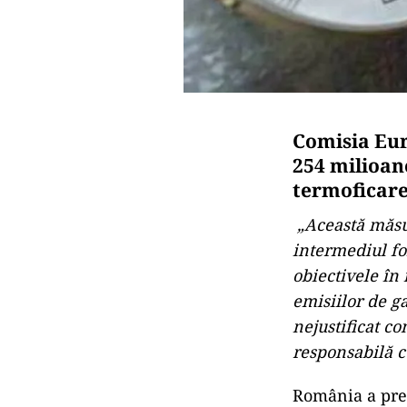
Comisia Eur
254 milioan
termoficare
„Această măsu
intermediul fo
obiectivele în
emisiilor de ga
nejustificat c
responsabilă c
România a prez