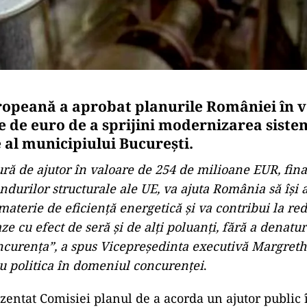
opeană a aprobat planurile României în v
e de euro de a sprijini modernizarea siste
 al municipiului București.
ră de ajutor în valoare de 254 de milioane EUR, fina
ndurilor structurale ale UE, va ajuta România să își 
 materie de eficiență energetică și va contribui la re
ze cu efect de seră și de alți poluanți, fără a denat
oncurența”, a spus Vicepreședinta executivă Margret
u politica în domeniul concurenței
.
entat Comisiei planul de a acorda un ajutor public 