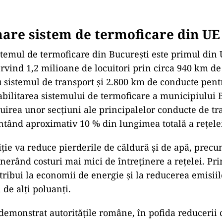
are sistem de termoficare din UE
temul de termoficare din București este primul din U
rvind 1,2 milioane de locuitori prin circa 940 km d
 sistemul de transport și 2.800 km de conducte pent
eabilitarea sistemului de termoficare a municipiului 
cuirea unor secțiuni ale principalelor conducte de tr
ntând aproximativ 10 % din lungimea totală a rețele
ție va reduce pierderile de căldură și de apă, precum
enerând costuri mai mici de întreținere a rețelei. Pr
ribui la economii de energie și la reducerea emisiil
i de alți poluanți.
demonstrat autoritățile române, în pofida reducerii