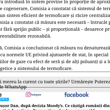
ra introdusă în sistem provine în proporție de apro
 de cogenerare, Comisia a constatat că sistemul de te
un sistem eficient de termoficare și răcire centraliz
sia a constatat că măsura este necesară – întrucât 
at fără sprijin public – și proporțională – deoarece pr
 rentabilitate rezonabilă.
ă, Comisia a concluzionat că măsura nu denaturează
cu normele UE privind ajutoarele de stat, în special 
ilor de gaze cu efect de seră și de alți poluanți și a 
rgetice a sistemului de termoficare.
ii mereu la curent cu toate știrile? Urmărește Puterea
 de WhatsApp
ITICĂ
ușor Dan, după decizia Moody’s. Ce câștigă românii din