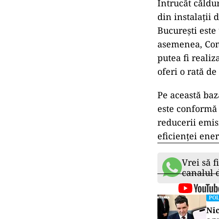
Întrucât căldu
din instalații
București este 
asemenea, Comi
putea fi realiz
oferi o rată de
Pe această baz
este conformă 
reducerii emisi
eficienței ene
Vrei să f
canalul
POL
Nic