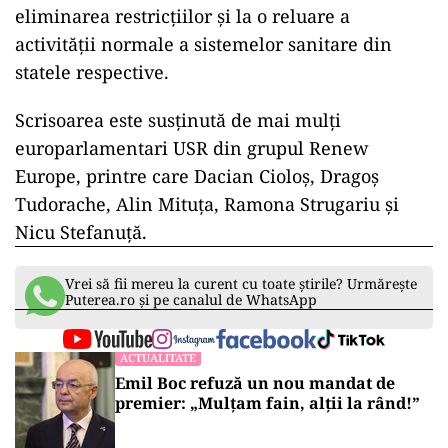
eliminarea restricţiilor şi la o reluare a
activităţii normale a sistemelor sanitare din
statele respective.
Scrisoarea este susţinută de mai mulţi
europarlamentari USR din grupul Renew
Europe, printre care Dacian Cioloş, Dragoş
Tudorache, Alin Mituţa, Ramona Strugariu şi
Nicu Stefanuţă.
Vrei să fii mereu la curent cu toate știrile? Urmărește
Puterea.ro și pe canalul de WhatsApp
ACTUALITATE
Emil Boc refuză un nou mandat de
premier: „Mulțam fain, alții la rând!”