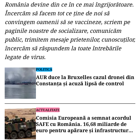
România devine din ce în ce mai îngrijorătoare.
Încercăm să facem tot ce ţine de noi să
convingem oamenii să se vaccineze, scriem pe
paginile noastre de socializare, comunicăm
public, trimitem mesaje prietenilor, cunoscuţilor,
încercăm să răspundem la toate întrebările
legate de virus.
POLITICĂ
AUR duce la Bruxelles cazul dronei din
Constanța și acuză lipsă de control
ACTUALITATE
Comisia Europeanã a semnat acordul
SAFE cu România. 16,68 miliarde de
euro pentru apãrare și infrastructurã
strategicã