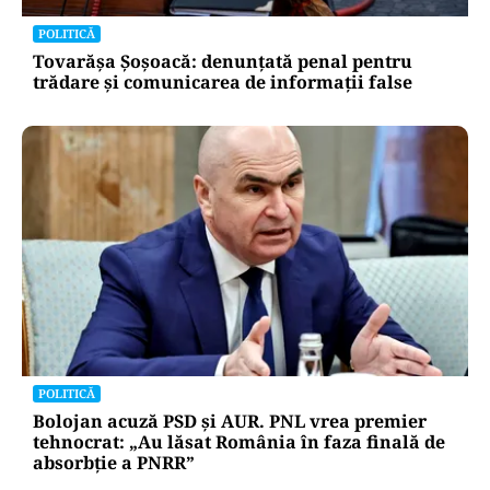
POLITICĂ
Tovarășa Șoșoacă: denunțată penal pentru
trădare și comunicarea de informații false
POLITICĂ
Bolojan acuză PSD și AUR. PNL vrea premier
tehnocrat: „Au lăsat România în faza finală de
absorbţie a PNRR”