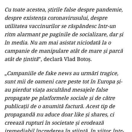
Cu toate acestea, ştirile false despre pandemie,
despre existenţa coronavirusului, despre
utilitatea vaccinurilor se răspândesc într-un
ritm alarmant pe paginile de socializare, dar şi
în media. Nu am mai asistat niciodată la o
campanie de manipulare atât de mare şi parcă
atât de ţintită
”, declară Vlad Botoş.
„
Campaniile de fake news au urmări tragice,
sunt mii de oameni care peste tot în Europa şi-
au pierdut viaţa ascultând mesajele false
propagate pe platformele sociale şi de către
publicaţii de o anumită factură. Acest tip de
propagandă nu aduce doar like şi shares, ci
creează rupturi în societate şi erodează
iremediabil încrederea în ştiinţă, în viitor, într-