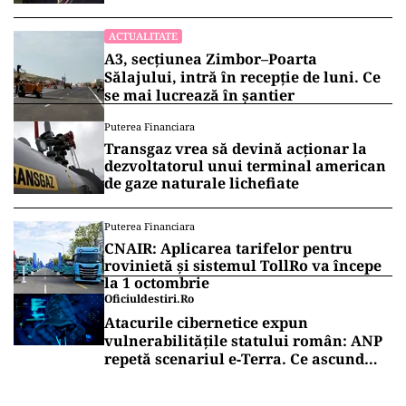
ACTUALITATE
A3, secțiunea Zimbor–Poarta
Sălajului, intră în recepție de luni. Ce
se mai lucrează în șantier
Puterea Financiara
Transgaz vrea să devină acționar la
dezvoltatorul unui terminal american
de gaze naturale lichefiate
Puterea Financiara
CNAIR: Aplicarea tarifelor pentru
rovinietă și sistemul TollRo va începe
la 1 octombrie
Oficiuldestiri.ro
Atacurile cibernetice expun
vulnerabilitățile statului român: ANP
repetă scenariul e‑Terra. Ce ascund
comunicările oficiale și cine răspunde
pentru mentenanța IT a instituțiilor