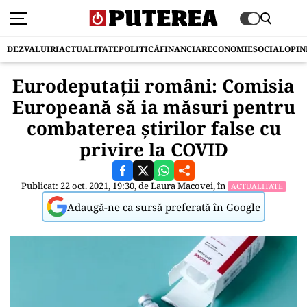
DEZVALUIRI
ACTUALITATE
POLITICĂ
FINANCIAR
ECONOMIE
SOCIAL
OPIN
Eurodeputaţii români: Comisia
Europeană să ia măsuri pentru
combaterea ştirilor false cu
privire la COVID
Publicat: 22 oct. 2021, 19:30, de
Laura Macovei
, în
ACTUALITATE
Adaugă-ne ca sursă preferată în Google