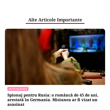
Puterea Financiara
Țările UE reconfigurează conceptul
„Made in Europe” în jurul produselor,
nu al țărilor
Puterea Financiara
Canicula pune presiune pe economia
Europei și schimbă comportamentul
de consum
Oficiuldestiri.ro
Atacurile cibernetice expun
vulnerabilitățile statului român: ANP
repetă scenariul e‑Terra. Ce ascund
comunicările oficiale și cine răspunde
pentru mentenanța IT a instituțiilor
publice
Alte Articole Importante