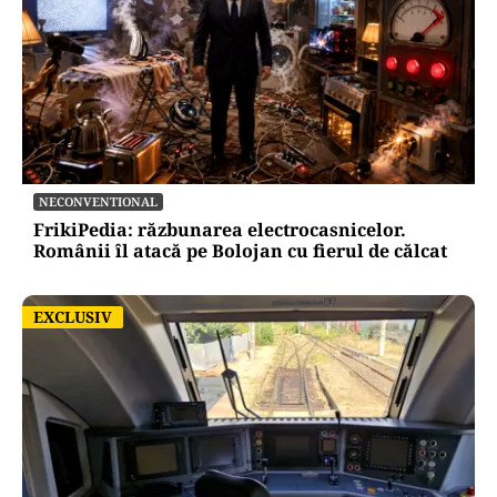
POLITICĂ
Ciprian Șerban îl acuză pe Ilie Bolojan de
dezinformare în scandalul proiectului Bala II:
„A fost blocat de Comisia Europeană, nu
abandonat”