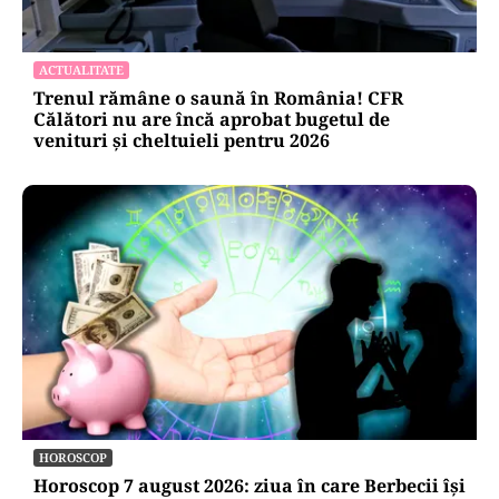
NECONVENTIONAL
FrikiPedia: răzbunarea electrocasnicelor.
Românii îl atacă pe Bolojan cu fierul de călcat
EXCLUSIV
EXCLUSIV
ACTUALITATE
Trenul rămâne o saună în România! CFR
Călători nu are încă aprobat bugetul de
venituri și cheltuieli pentru 2026