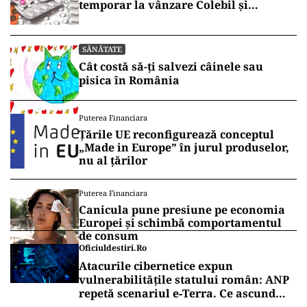
Vrei să fii mereu la curent cu toate știrile? Urmărește
Puterea.ro și pe canalul de WhatsApp
SĂNĂTATE
Mesajul Agenției Naționale a
Medicamentului: De ce au fost blocate
temporar la vânzare Colebil și
Panzcebil
SĂNĂTATE
Cât costă să-ți salvezi câinele sau
pisica în România