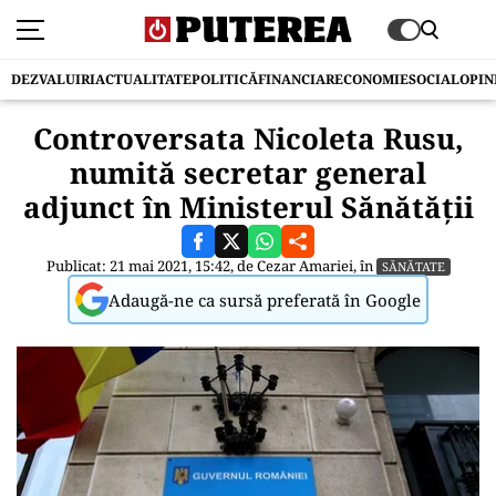
DEZVALUIRI
ACTUALITATE
POLITICĂ
FINANCIAR
ECONOMIE
SOCIAL
OPIN
Controversata Nicoleta Rusu,
numită secretar general
adjunct în Ministerul Sănătății
Publicat: 21 mai 2021, 15:42, de
Cezar Amariei
, în
SĂNĂTATE
Adaugă-ne ca sursă preferată în Google