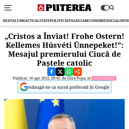
DEZVALUIRI
ACTUALITATE
POLITICĂ
FINANCIAR
ECONOMIE
SOCIAL
OPIN
„Cristos a Înviat! Frohe Ostern!
Kellemes Húsvéti Ünnepeket!”:
Mesajul premierului Ciucă de
Paștele catolic
Publicat: 16 apr. 2022, 20:45, de
Eliza Popa
, în
ACTUALITATE
Adaugă-ne ca sursă preferată în Google