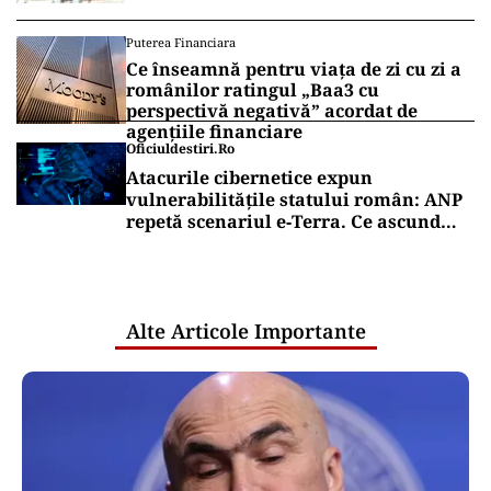
Puterea Financiara
Ce înseamnă pentru viața de zi cu zi a
românilor ratingul „Baa3 cu
perspectivă negativă” acordat de
agențiile financiare
Oficiuldestiri.ro
Atacurile cibernetice expun
vulnerabilitățile statului român: ANP
repetă scenariul e‑Terra. Ce ascund
comunicările oficiale și cine răspunde
pentru mentenanța IT a instituțiilor
publice
Alte Articole Importante