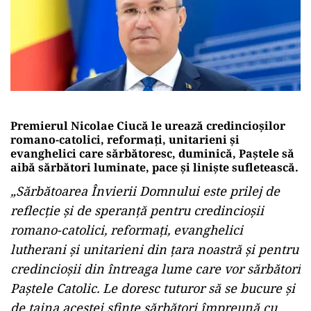
Premierul Nicolae Ciucă le urează credincioşilor
romano-catolici, reformaţi, unitarieni şi
evanghelici care sărbătoresc, duminică, Paştele să
aibă sărbători luminate, pace şi linişte sufletească.
„Sărbătoarea Învierii Domnului este prilej de
reflecţie şi de speranţă pentru credincioşii
romano-catolici, reformaţi, evanghelici
lutherani şi unitarieni din ţara noastră şi pentru
credincioşii din întreaga lume care vor sărbători
Paştele Catolic. Le doresc tuturor să se bucure şi
de taina acestei sfinte sărbători împreună cu