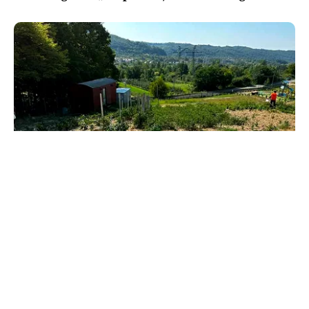
LIFESTYLE
Vacanță cu mâinile pline de pământ. Campusul
unde telefonul pierde în fața unei roșii
adevărate
TOS
Politica Cookies
Protecția Datelor Personale
Despre Noi
Publicitate
Echipa