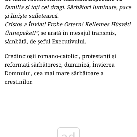
familia şi toţi cei dragi. Sărbători luminate, pace
şi linişte sufletească.
Cristos a Înviat! Frohe Ostern! Kellemes Húsvéti
Ünnepeket!”,
se arată în mesajul transmis,
sâmbătă, de şeful Executivului.
Credincioşii romano-catolici, protestanţi şi
reformaţi sărbătoresc, duminică, Învierea
Domnului, cea mai mare sărbătoare a
creştinilor.
Play