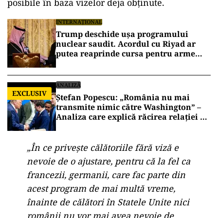
posibile în baza vizelor deja obținute.
INTERNAȚIONAL
Trump deschide ușa programului
nuclear saudit. Acordul cu Riyad ar
putea reaprinde cursa pentru arme
atomice în Orientul Mijlociu
ANALIZĂ
EXCLUSIV
Ștefan Popescu: „România nu mai
transmite nimic către Washington” –
Analiza care explică răcirea relației cu
SUA
„În ce privește călătoriile fără viză e
nevoie de o ajustare, pentru că la fel ca
francezii, germanii, care fac parte din
acest program de mai multă vreme,
înainte de călători în Statele Unite nici
românii nu vor mai avea nevoie de