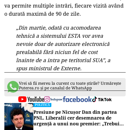
va permite multiple intrări, fiecare vizită având
o durată maximă de 90 de zile.
„Din martie, odată cu acomodarea
tehnică a sistemului ESTA vor avea
nevoie doar de autorizare electronică
prealabilă fără niciun fel de cost
înainte de a intra pe teritoriul SUA”, a
spus ministrul de Externe.
Vrei să fii mereu la curent cu toate știrile? Urmărește
Puterea.ro și pe canalul de WhatsApp
POLITICĂ
Presiune pe Nicușor Dan din partea
PNL. Liberalii cer desemnarea de
urgență a unui nou premier: „Trebuie
să iasă fum alb de la Cotroceni!”