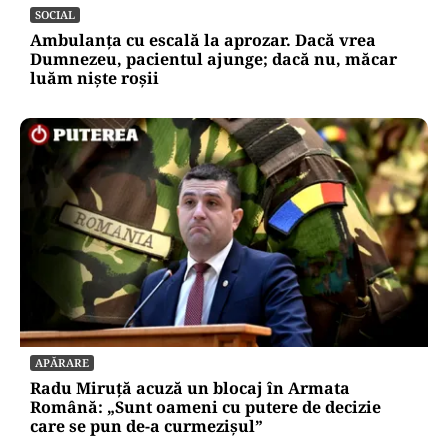
SOCIAL
Ambulanța cu escală la aprozar. Dacă vrea
Dumnezeu, pacientul ajunge; dacă nu, măcar
luăm niște roșii
APĂRARE
Radu Miruță acuză un blocaj în Armata
Română: „Sunt oameni cu putere de decizie
care se pun de-a curmezișul”