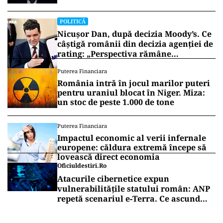
POLITICĂ
Nicușor Dan, după decizia Moody’s. Ce
câștigă românii din decizia agenției de
rating: „Perspectiva rămâne
rezervată”
Puterea Financiara
România intră în jocul marilor puteri
pentru uraniul blocat în Niger. Miza:
un stoc de peste 1.000 de tone
Puterea Financiara
Impactul economic al verii infernale
europene: căldura extremă începe să
lovească direct economia
Oficiuldestiri.ro
Atacurile cibernetice expun
vulnerabilitățile statului român: ANP
repetă scenariul e‑Terra. Ce ascund
comunicările oficiale și cine răspunde
pentru mentenanța IT a instituțiilor