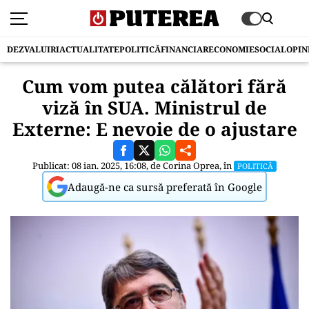
DEZVALUIRI
ACTUALITATE
POLITICĂ
FINANCIAR
ECONOMIE
SOCIAL
OPIN
Cum vom putea călători fără
viză în SUA. Ministrul de
Externe: E nevoie de o ajustare
Publicat: 08 ian. 2025, 16:08, de
Corina Oprea
, în
POLITICĂ
Adaugă-ne ca sursă preferată în Google