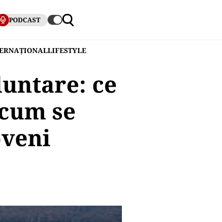
PODCAST
TERNAȚIONAL
LIFESTYLE
luntare: ce
 cum se
oveni