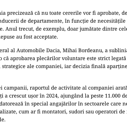
a precizează că nu toate cererile vor fi aprobate, de
ducerii de departamente, în funcție de necesitățile
e. Anul trecut, de exemplu, doar jumătate dintre ce
depuse au fost acceptate.
eral al Automobile Dacia, Mihai Bordeanu, a sublinia
o că aprobarea plecărilor voluntare este strict legat
 strategice ale companiei, iar decizia finală aparține
ei campanii, raportul de activitate al companiei ara
ați a crescut ușor în 2024, ajungând la peste 11.000 d
datorează în special angajărilor în sectoarele care n
ializate, cum ar fi montatori, sudori sau operatori de
le.