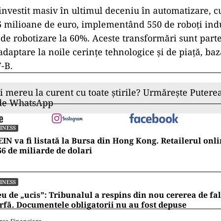
investit masiv în ultimul deceniu în automatizare, c
 milioane de euro, implementând 550 de roboți indu
 de robotizare la 60%. Aceste transformări sunt parte
daptare la noile cerințe tehnologice și de piață, baz
-B.
ii mereu la curent cu toate știrile? Urmărește Puterea
 de WhatsApp
INESS
IN va fi listată la Bursa din Hong Kong. Retailerul onli
66 de miliarde de dolari
INESS
u de „ucis”: Tribunalul a respins din nou cererea de fa
fă. Documentele obligatorii nu au fost depuse