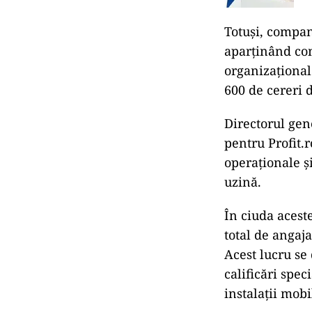
Totuși, compani
aparținând con
organizațional
600 de cereri 
Directorul gen
pentru Profit.r
operaționale și
uzină.
În ciuda acest
total de angaj
Acest lucru se 
calificări spec
instalații mobi