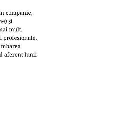
 în companie,
e) și
mai mult.
i profesionale,
himbarea
l aferent lunii