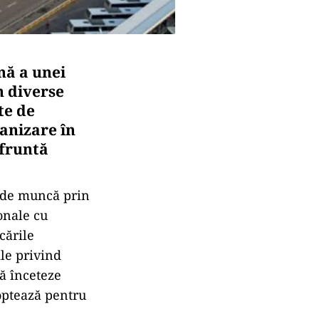
nă a unei
n diverse
te de
ganizare în
nfruntă
l de muncă prin
onale cu
cările
le privind
să înceteze
 optează pentru