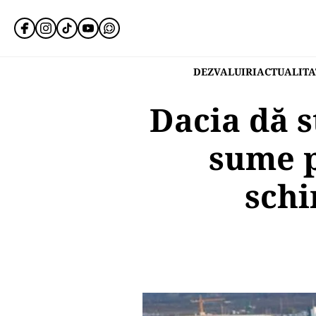
DEZVALUIRI
ACTUALITA
Dacia dă s
sume p
schi