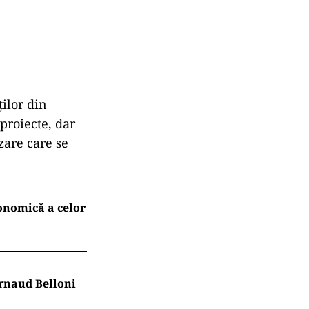
ilor din
 proiecte, dar
izare care se
conomică a celor
Arnaud Belloni