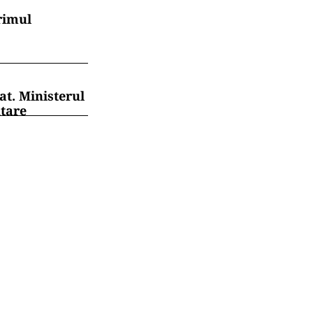
rimul
at. Ministerul
ntare