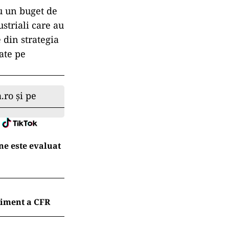
u un buget de
striali care au
 din strategia
ate pe
.ro și pe
ne este evaluat
liment a CFR