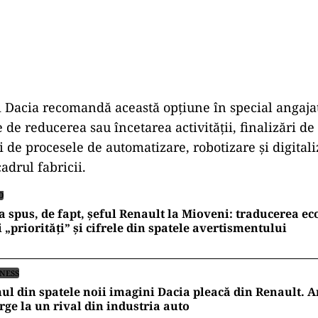
 Dacia recomandă această opțiune în special angajaț
 de reducerea sau încetarea activității, finalizări de
ți de procesele de automatizare, robotizare și digital
cadrul fabricii.
O
a spus, de fapt, șeful Renault la Mioveni: traducerea e
i „priorități” și cifrele din spatele avertismentului
INESS
l din spatele noii imagini Dacia pleacă din Renault. 
ge la un rival din industria auto