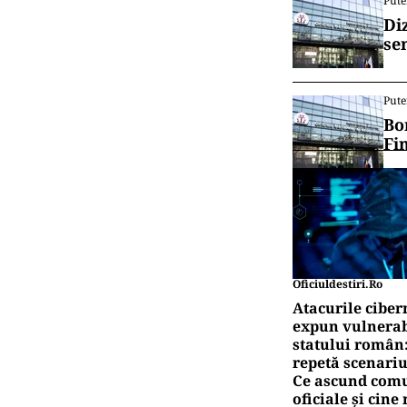
Pute
Di
se
Pute
Bo
Fi
Oficiuldestiri.ro
Atacurile ciber
expun vulnerabi
statului român
repetă scenariu
Ce ascund comu
oficiale și cin