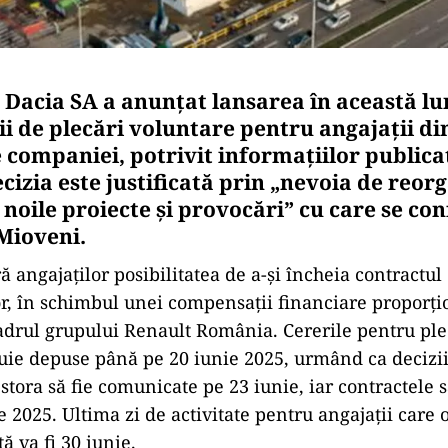
Dacia SA a anunțat lansarea în această lu
i de plecări voluntare pentru angajații di
e companiei, potrivit informațiilor publica
ecizia este justificată prin „nevoia de reor
 noile proiecte și provocări” cu care se co
 Mioveni.
 angajaților posibilitatea de a-și încheia contractu
or, în schimbul unei compensații financiare proporți
drul grupului Renault România. Cererile pentru ple
uie depuse până pe 20 iunie 2025, urmând ca decizii
stora să fie comunicate pe 23 iunie, iar contractele 
lie 2025. Ultima zi de activitate pentru angajații care
ă va fi 30 iunie.