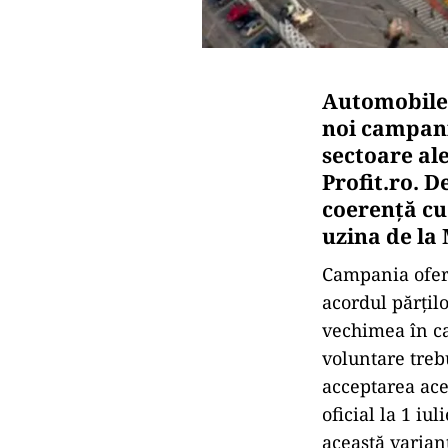
Automobile 
noi campani
sectoare al
Profit.ro. D
coerență cu
uzina de la
Campania oferă
acordul părțil
vechimea în ca
voluntare treb
acceptarea ace
oficial la 1 iu
această variant