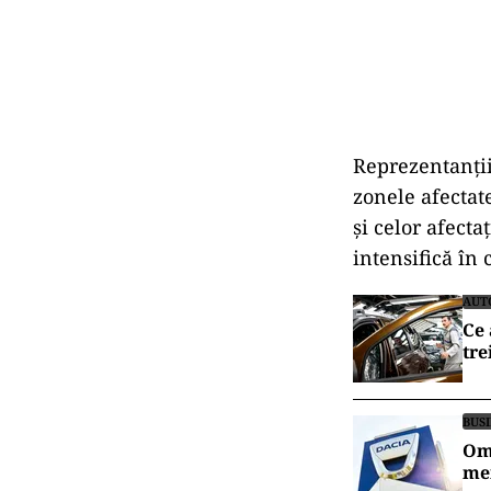
Reprezentanții
zonele afectate
și celor afecta
intensifică în 
AUT
Ce 
tre
BUS
Omu
mer