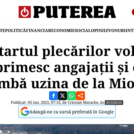
TE
POLITICĂ
FINANCIAR
ECONOMIE
SOCIAL
OPINII
ZVONURI
IN
tartul plecărilor vo
rimesc angajații și
mbă uzina de la Mi
Publicat: 05 iun. 2025, 07:33, de
Cristian Matache
, în
BUSINESS
Adaugă-ne ca sursă preferată în Google