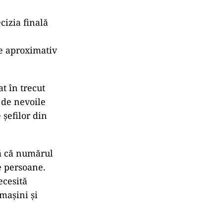
cizia finală
le aproximativ
t în trecut
ă de nevoile
 șefilor din
tă că numărul
e persoane.
ecesită
 mașini și