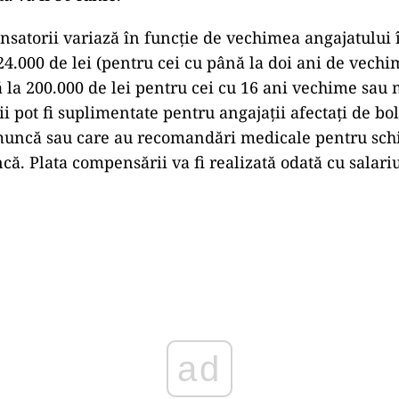
atorii variază în funcție de vechimea angajatului
24.000 de lei (pentru cei cu până la doi ani de vechim
la 200.000 de lei pentru cei cu 16 ani vechime sau 
i pot fi suplimentate pentru angajații afectați de bol
muncă sau care au recomandări medicale pentru sc
ă. Plata compensării va fi realizată odată cu salariu
Play