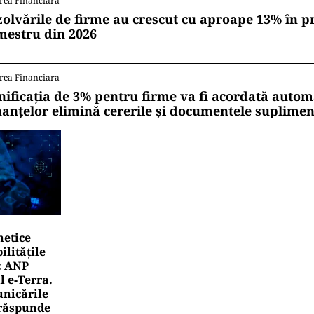
rea Financiara
zolvările de firme au crescut cu aproape 13% în p
mestru din 2026
rea Financiara
nificația de 3% pentru firme va fi acordată autom
nanțelor elimină cererile și documentele suplime
netice
litățile
: ANP
l e‑Terra.
nicările
e răspunde