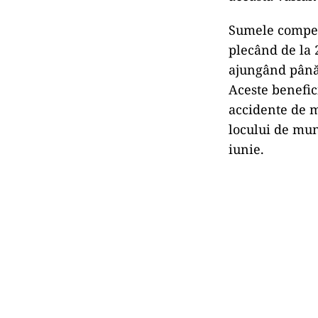
Sumele compens
plecând de la 
ajungând până 
Aceste benefici
accidente de 
locului de munc
iunie.