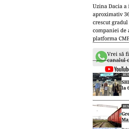
Uzina Dacia a 
aproximativ 36
crescut gradul
companiei de a
platforma CMF
Vrei să f
canalul
BUS
SHE
la 
BUS
Gre
Mar