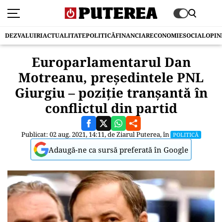
DEZVALUIRI
ACTUALITATE
POLITICĂ
FINANCIAR
ECONOMIE
SOCIAL
OPIN
Europarlamentarul Dan
Motreanu, președintele PNL
Giurgiu – poziție tranșantă în
conflictul din partid
Publicat: 02 aug. 2021, 14:11, de
Ziarul Puterea
, în
POLITICĂ
Adaugă-ne ca sursă preferată în Google