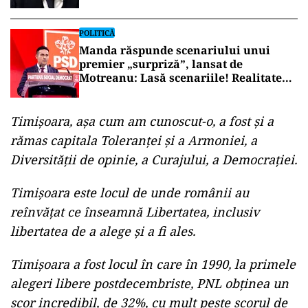
liberal-conservator”
POLITICĂ
Manda răspunde scenariului unui
premier „surpriză”, lansat de
Motreanu: Lasă scenariile! Realitatea
este că nu vreți să plecați de la
guvernare
Timișoara, așa cum am cunoscut-o, a fost și a
rămas capitala Toleranței și a Armoniei, a
Diversității de opinie, a Curajului, a Democrației.
Timișoara este locul de unde românii au
reînvățat ce înseamnă Libertatea, inclusiv
libertatea de a alege și a fi ales.
Timișoara a fost locul în care în 1990, la primele
alegeri libere postdecembriste, PNL obținea un
scor incredibil, de 32%, cu mult peste scorul de