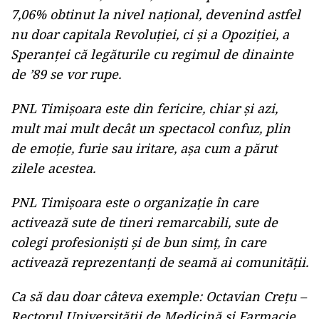
7,06% obtinut la nivel național, devenind astfel
nu doar capitala Revoluției, ci și a Opoziției, a
Speranței că legăturile cu regimul de dinainte
de ’89 se vor rupe.
PNL Timișoara este din fericire, chiar și azi,
mult mai mult decât un spectacol confuz, plin
de emoție, furie sau iritare, așa cum a părut
zilele acestea.
PNL Timișoara este o organizație în care
activează sute de tineri remarcabili, sute de
colegi profesioniști și de bun simț, în care
activează reprezentanți de seamă ai comunității.
Ca să dau doar câteva exemple: Octavian Crețu –
Rectorul Universității de Medicină și Farmacie,