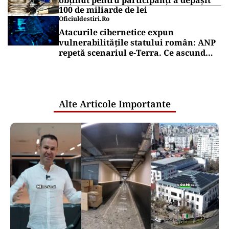
obținut pentru participanți a depășit
100 de miliarde de lei
Oficiuldestiri.ro
Atacurile cibernetice expun
vulnerabilitățile statului român: ANP
repetă scenariul e‑Terra. Ce ascund
comunicările oficiale și cine răspunde
pentru mentenanța IT a instituțiilor
publice
Alte Articole Importante