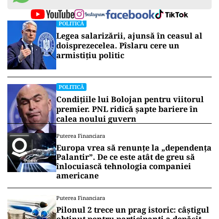
POLITICĂ
Legea salarizării, ajunsă în ceasul al
doisprezecelea. Pîslaru cere un
armistițiu politic
POLITICĂ
Condițiile lui Bolojan pentru viitorul
premier. PNL ridică șapte bariere în
calea noului guvern
Puterea Financiara
Europa vrea să renunțe la „dependența
Palantir”. De ce este atât de greu să
înlocuiască tehnologia companiei
americane
Puterea Financiara
Pilonul 2 trece un prag istoric: câștigul