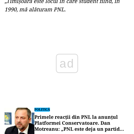
„Timișoara este locul în care student fiind, în
1990, mă alăturam PNL.
Play
POLITICĂ
Primele reacții din PNL la anunțul
Platformei Conservatoare. Dan
Motreanu: „PNL este deja un partid