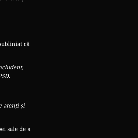
subliniat că
oncludent,
PSD.
e atenți și
ei sale de a