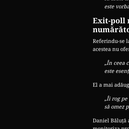
este vorb
Exit-poll
numărăto
Referindu-se la
acestea nu ofer
„În ceea c
este esenț
El a mai adăuga
„Îi rog pe
să omez pe
Daniel Băluță 
monitoriza pro