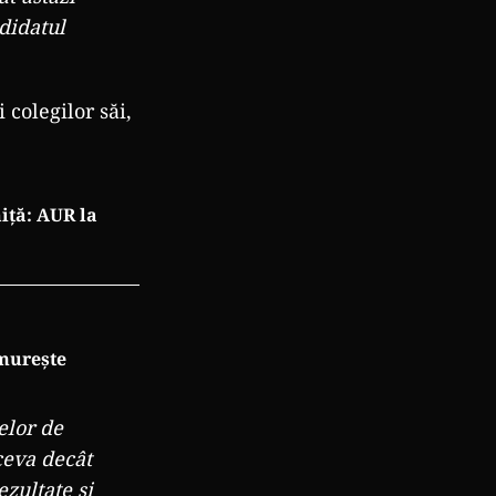
ndidatul
 colegilor săi,
iță: AUR la
ămurește
elor de
ceva decât
zultate și