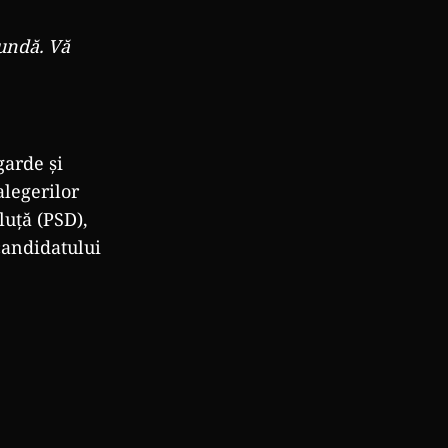
undă. Vă
garde și
alegerilor
luță (PSD),
candidatului