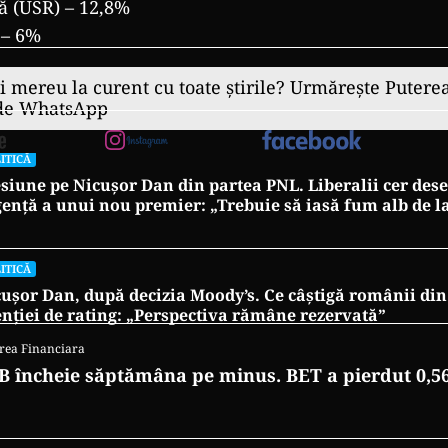
ă (USR) – 12,8%
 – 6%
ii mereu la curent cu toate știrile? Urmărește Puterea
 de WhatsApp
ITICĂ
siune pe Nicușor Dan din partea PNL. Liberalii cer de
ență a unui nou premier: „Trebuie să iasă fum alb de l
ITICĂ
ușor Dan, după decizia Moody’s. Ce câștigă românii din
nției de rating: „Perspectiva rămâne rezervată”
rea Financiara
B încheie săptămâna pe minus. BET a pierdut 0,5