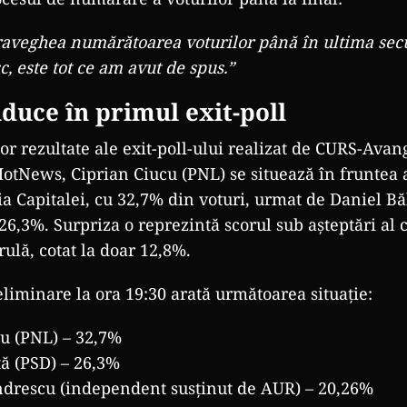
aveghea numărătoarea voturilor până în ultima sec
 este tot ce am avut de spus.”
duce în primul exit-poll
or rezultate ale exit-poll-ului realizat de CURS-Avan
otNews, Ciprian Ciucu (PNL) se situează în fruntea 
a Capitalei, cu 32,7% din voturi, urmat de Daniel Bă
 26,3%. Surpriza o reprezintă scorul sub așteptări al 
ulă, cotat la doar 12,8%.
eliminare la ora 19:30 arată următoarea situație:
cu (PNL) – 32,7%
ă (PSD) – 26,3%
drescu (independent susținut de AUR) – 20,26%