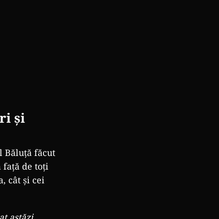
i și
l Băluță făcut
față de toți
, cât și cei
at astăzi