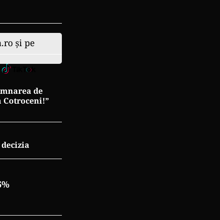
.ro și pe
semnarea de
a Cotroceni!”
 decizia
6%