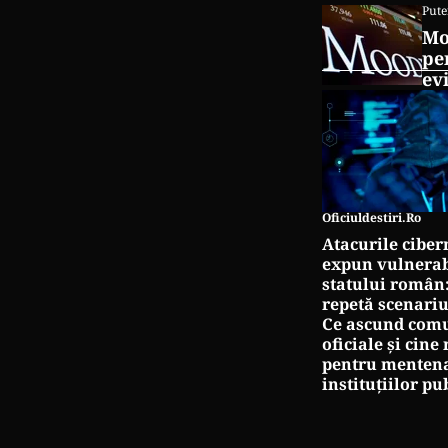
Pute
Mo
pe
ev
Oficiuldestiri.ro
Atacurile ciber
expun vulnerabi
statului român
repetă scenariu
Ce ascund comu
oficiale și cin
pentru mentena
instituțiilor pu