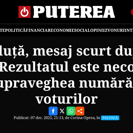
TE
POLITICĂ
FINANCIAR
ECONOMIE
SOCIAL
OPINII
ZVONURI
IN
luță, mesaj scurt d
: Rezultatul este nec
upraveghea numără
voturilor
Publicat: 07 dec. 2025, 21:13, de
Corina Oprea
, în
POLITICĂ