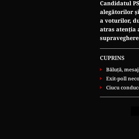
Candidatul PS
alegătorilor 
a voturilor, d
atras atenția 
supravegherea
CUPRINS
Băluță, mesaj
Exit-poll ne
Ciucu conduce