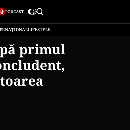
PODCAST
TERNAȚIONAL
LIFESTYLE
upă primul
oncludent,
toarea