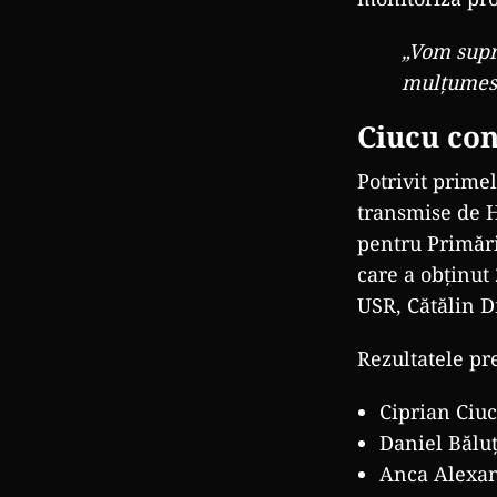
„Vom supr
mulțumesc,
Ciucu con
Potrivit primel
transmise de H
pentru Primări
care a obținut
USR, Cătălin Dr
Rezultatele pr
Ciprian Ciu
Daniel Băluț
Anca Alexan