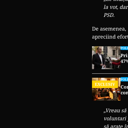
la vot, da
PSD.
De asemenea, e
apreciind efor
POLI
Pri
47%
POLI
EXCLUSIV
Con
con
„Vreau să
voluntari 
să arate î