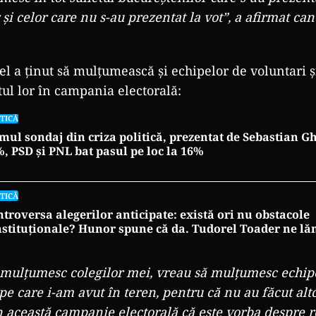
r și celor care nu s-au prezentat la vot”, a afirmat ca
l a ținut să mulțumească și echipelor de voluntari și
tul lor în campania electorală:
TICĂ
mul sondaj din criza politică, prezentat de Sebastian Gh
, PSD și PNL bat pasul pe loc la 16%
TICĂ
troversa alegerilor anticipate: există ori nu obstacole
stituționale? Hunor spune că da. Tudorel Toader ne l
 mulțumesc colegilor mei, vreau să mulțumesc echip
pe care i-am avut în teren, pentru că nu au făcut alt
n această campanie electorală că este vorba despre re