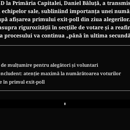
D la Primăria Capitalei, Daniel Băluță, a transmi
și echipelor sale, subliniind importanța unei numă
upă afișarea primului exit-poll din ziua alegerilor
asupra rigurozității în secțiile de votare și a reaf
 procesului va continua „până în ultima secundă
 de mulțumire pentru alegători și voluntari
concludent: atenție maximă la numărătoarea voturilor
 în primul exit-poll
Play