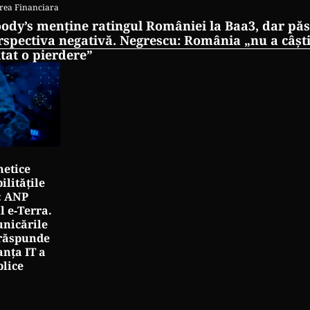
rea Financiara
ody’s menține ratingul României la Baa3, dar pă
rspectiva negativă. Negrescu: România „nu a câști
itat o pierdere”
netice
litățile
: ANP
l e‑Terra.
nicările
e răspunde
nța IT a
blice