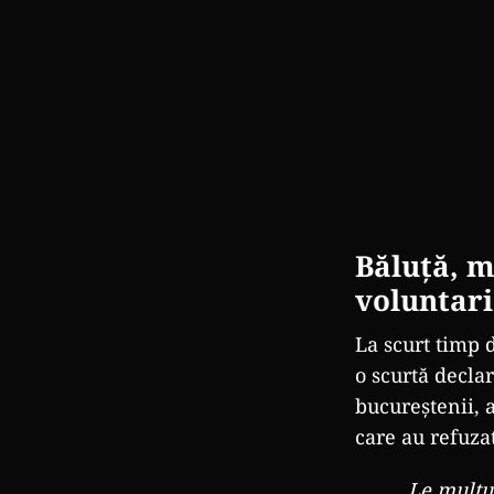
Băluță, m
voluntari
La scurt timp
o scurtă declar
bucureștenii, at
care au refuzat
„Le mulțum