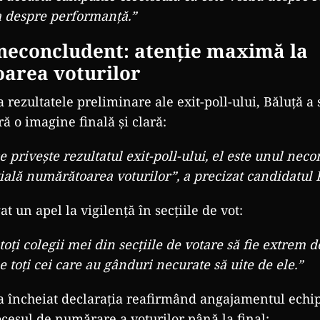
a despre performanță.”
 neconcludent: atenție maximă la
area voturilor
 rezultatele preliminare ale exit-poll-ului, Băluță a 
ă o imagine finală și clară:
e privește rezultatul exit-poll-ului, el este unul nec
ială numărătoarea voturilor”, a precizat candidatul 
t un apel la vigilență în secțiile de vot:
 toți colegii mei din secțiile de votare să fie extrem d
 toți cei care au gânduri necurate să uite de ele.”
a încheiat declarația reafirmând angajamentul echip
cesul de numărare a voturilor până la final: