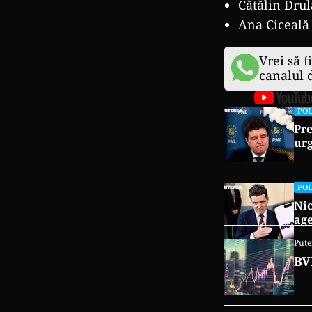
Cătălin Drul
Ana Ciceală
Vrei să f
canalul
POL
Pre
urg
POL
Nic
age
Pute
BV