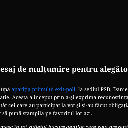
esaj de mulțumire pentru alegător
 după
apariția primului exit-poll
, la sediul PSD, Danie
ație. Acesta a început prin a-și exprima recunoștința 
ât cei care au participat la vot și și-au făcut obligația
 să pună ștampila pe favoritul lor azi.
esc în tot sufletul bucureștenilor care s-au prezent