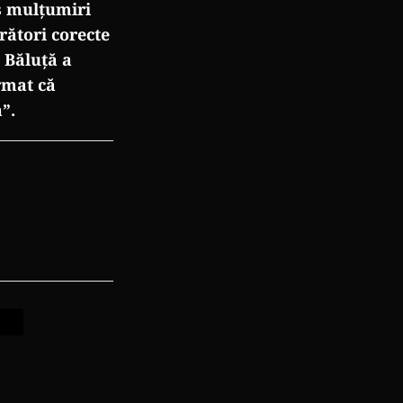
s mulțumiri
rători corecte
. Băluță a
irmat că
”.