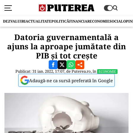
DEZVALUIRI
ACTUALITATE
POLITICĂ
FINANCIAR
ECONOMIE
SOCIAL
OPIN
Datoria guvernamentală a
ajuns la aproape jumătate din
PIB și tot crește
Publicat: 31 ian. 2022, 17:07, de
Puterea.ro
, în
ECONOMIE
Adaugă-ne ca sursă preferată în Google