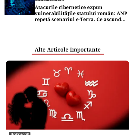
Atacurile cibernetice expun
vulnerabilitățile statului român: ANP
repetă scenariul e‑Terra. Ce ascund
comunicările oficiale și cine răspunde
pentru mentenanța IT a instituțiilor
publice
Alte Articole Importante
HOROSCOP