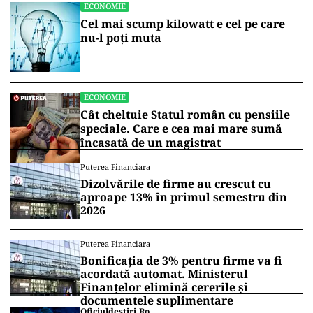
ECONOMIE
Cel mai scump kilowatt e cel pe care
nu-l poți muta
ECONOMIE
Cât cheltuie Statul român cu pensiile
speciale. Care e cea mai mare sumă
încasată de un magistrat
Puterea Financiara
Dizolvările de firme au crescut cu
aproape 13% în primul semestru din
2026
Puterea Financiara
Bonificația de 3% pentru firme va fi
acordată automat. Ministerul
Finanțelor elimină cererile și
documentele suplimentare
Oficiuldestiri.ro