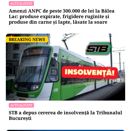
ACTUALITATE
Amenzi ANPC de peste 300.000 de lei la Bâlea
Lac: produse expirate, frigidere ruginite și
produse din carne și lapte, lăsate la soare
BREAKING NEWS
BREAKING NEWS
ACTUALITATE
STB a depus cererea de insolvență la Tribunalul
București