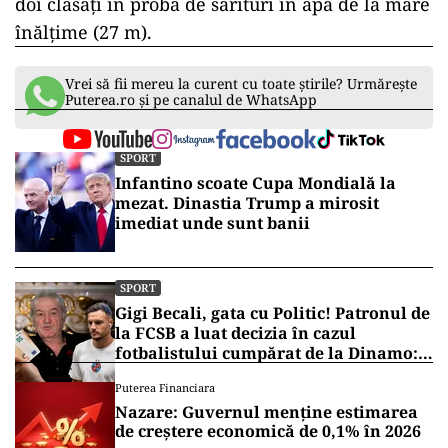
doi clasaţi în proba de sărituri în apă de la mare
înălţime (27 m).
Vrei să fii mereu la curent cu toate știrile? Urmărește
Puterea.ro și pe canalul de WhatsApp
SPORT
Infantino scoate Cupa Mondială la
mezat. Dinastia Trump a mirosit
imediat unde sunt banii
SPORT
Gigi Becali, gata cu Politic! Patronul de
la FCSB a luat decizia în cazul
fotbalistului cumpărat de la Dinamo:
„Fac curățenie! Nu e de echipa asta”
Puterea Financiara
Nazare: Guvernul menține estimarea
de creștere economică de 0,1% în 2026