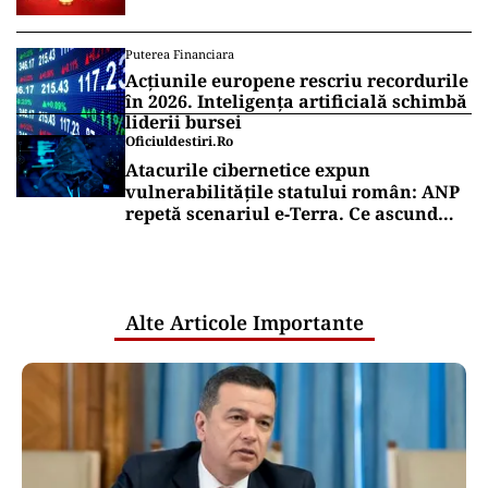
Puterea Financiara
Acțiunile europene rescriu recordurile
în 2026. Inteligența artificială schimbă
liderii bursei
Oficiuldestiri.ro
Atacurile cibernetice expun
vulnerabilitățile statului român: ANP
repetă scenariul e‑Terra. Ce ascund
comunicările oficiale și cine răspunde
pentru mentenanța IT a instituțiilor
publice
Alte Articole Importante