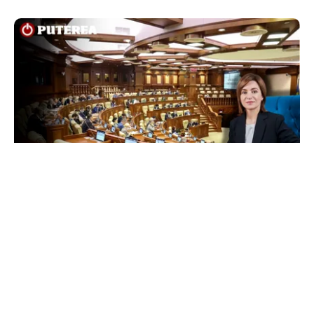
POLITICĂ
Maia Sandu, acuzații pentru cei care vor să o
suspende din funcție. Președinta spune că
inițiativa e coordonată de Rusia
TOS
Politica Cookies
Protecția Datelor Personale
Despre Noi
Publicitate
Echipa