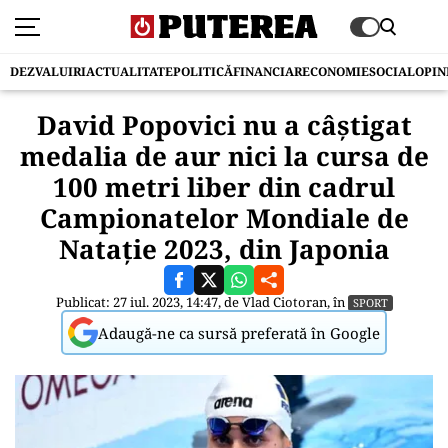
DEZVALUIRI
ACTUALITATE
POLITICĂ
FINANCIAR
ECONOMIE
SOCIAL
OPIN
David Popovici nu a câștigat
medalia de aur nici la cursa de
100 metri liber din cadrul
Campionatelor Mondiale de
Natație 2023, din Japonia
Publicat: 27 iul. 2023, 14:47, de
Vlad Ciotoran
, în
SPORT
Adaugă-ne ca sursă preferată în Google