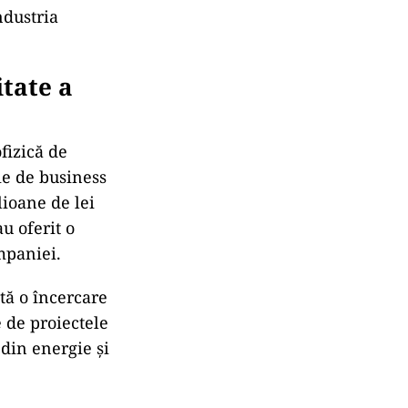
ndustria
itate a
fizică de
ie de business
lioane de lei
u oferit o
mpaniei.
tă o încercare
e de proiectele
 din energie și