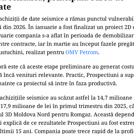
ate
chiziții de date seismice a rămas punctul vulnerabi
i din 2026. În ianuarie a fost finalizat un proiect 2
ruarie compania s-a aflat în perioada de demobilizar
ntre contracte, iar în martie au început fazele pregă
ustuchini, realizat pentru
OMV Petrom
.
ă este că aceste etape preliminare au generat costu
 încă venituri relevante. Practic, Prospectiuni a sup
ainte ca proiectul să intre în faza productivă.
achizițiile seismice au scăzut astfel la 14,7 milioane 
17,9 milioane de lei în primul trimestru din 2025,
tul 3D Moldova Nord pentru Romgaz. Această depen
i explică de ce rezultatele Prospectiuni au fost extr
ltimii 15 ani. Compania poate trece rapid de la profi