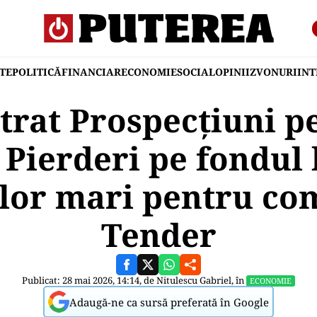
TE
POLITICĂ
FINANCIAR
ECONOMIE
SOCIAL
OPINII
ZVONURI
IN
ntrat Prospecțiuni p
 Pierderi pe fondul 
lor mari pentru co
Tender
Publicat: 28 mai 2026, 14:14, de
Nitulescu Gabriel
, în
ECONOMIE
Adaugă-ne ca sursă preferată în Google