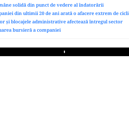
âne solidă din punct de vedere al îndatorării
aniei din ultimii 20 de ani arată o afacere extrem de cicl
ilor și blocajele administrative afectează întregul sector
uarea bursieră a companiei
Play