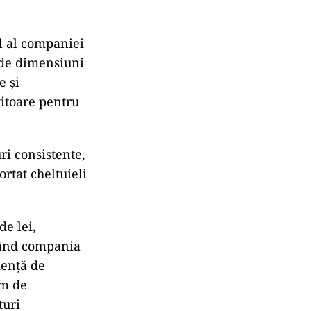
l al companiei
D de dimensiuni
e și
titoare pentru
ri consistente,
ortat cheltuieli
de lei,
 când compania
dență de
em de
turi