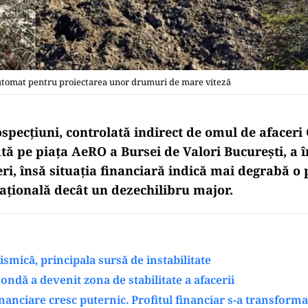
c automat pentru proiectarea unor drumuri de mare viteză
pecțiuni, controlată indirect de omul de afaceri
ată pe piața AeRO a Bursei de Valori București, a 
eri, însă situația financiară indică mai degrabă o
rațională decât un dezechilibru major.
ismică, principala sursă de instabilitate
sondă a devenit zona de stabilitate a afacerii
financiare cresc puternic. Profitul financiar s-a transforma