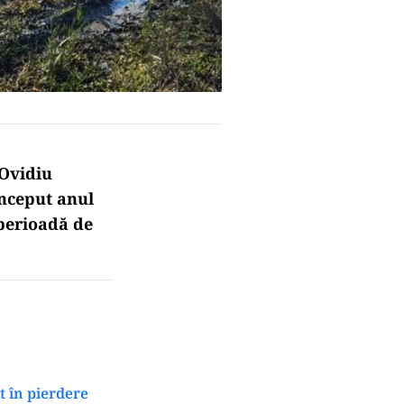
 Ovidiu
început anul
 perioadă de
t în pierdere