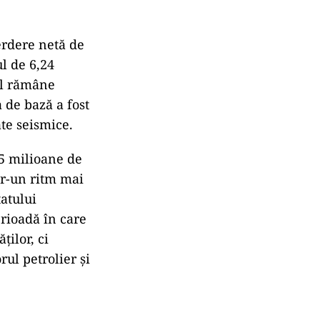
erdere netă de
l de 6,24
ul rămâne
a de bază a fost
ate seismice.
35 milioane de
tr-un ritm mai
tatului
erioadă în care
ților, ci
ul petrolier și