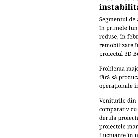
instabilit
Segmentul de a
în primele lun
reduse, în feb
remobilizare î
proiectul 3D B
Problema major
fără să producă
operaționale în
Veniturile din 
comparativ cu 
derula proiec
proiectele mar
fluctuante în u