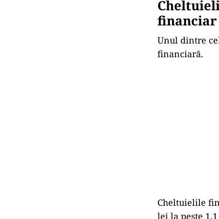
Cheltuiel
financiar
Unul dintre ce
financiară.
Cheltuielile f
lei la peste 1,