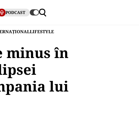
PODCAST
TERNAȚIONAL
LIFESTYLE
e minus în
lipsei
mpania lui