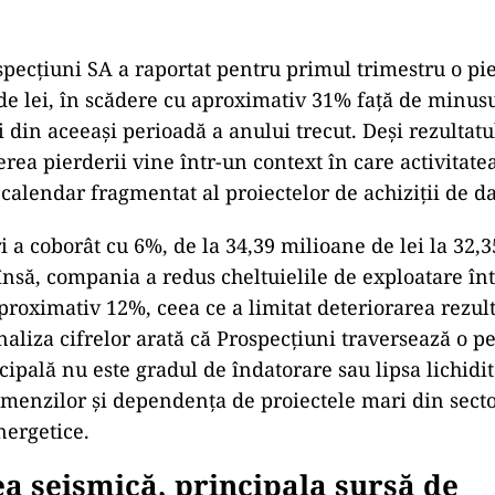
ecțiuni SA a raportat pentru primul trimestru o pi
de lei, în scădere cu aproximativ 31% față de minusu
i din aceeași perioadă a anului trecut. Deși rezultat
rea pierderii vine într-un context în care activitate
 calendar fragmentat al proiectelor de achiziții de d
ri a coborât cu 6%, de la 34,39 milioane de lei la 32,
l însă, compania a redus cheltuielile de exploatare în
aproximativ 12%, ceea ce a limitat deteriorarea rezul
naliza cifrelor arată că Prospecțiuni traversează o p
pală nu este gradul de îndatorare sau lipsa lichidită
comenzilor și dependența de proiectele mari din sector
nergetice.
ea seismică, principala sursă de