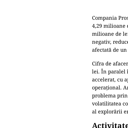
Compania Prosp
4,29 milioane 
milioane de le
negativ, reduce
afectată de un
Cifra de aface
lei. În parale
accelerat, cu 
operațional. A
problema princi
volatilitatea 
al explorării e
Activitat