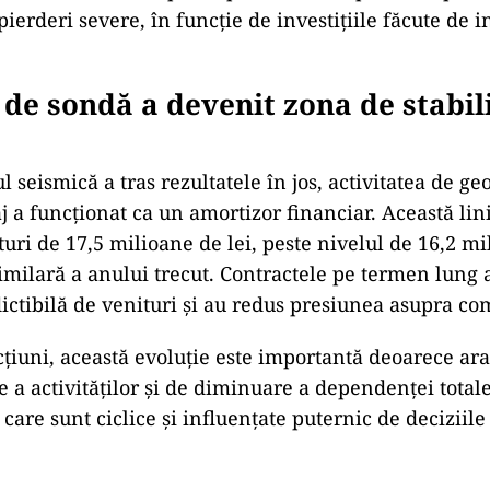
pierderi severe, în funcție de investițiile făcute de i
 de sondă a devenit zona de stabil
seismică a tras rezultatele în jos, activitatea de geo
aj a funcționat ca un amortizor financiar. Această lin
uri de 17,5 milioane de lei, peste nivelul de 16,2 mi
imilară a anului trecut. Contractele pe termen lung a
ictibilă de venituri și au redus presiunea asupra co
țiuni, această evoluție este importantă deoarece ara
e a activităților și de diminuare a dependenței total
care sunt ciclice și influențate puternic de deciziile