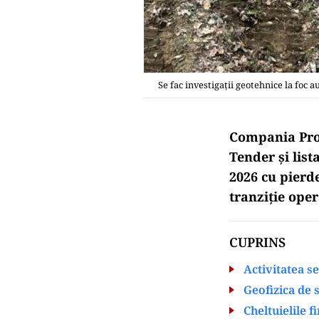
Se fac investigații geotehnice la fo
Compania Pros
Tender și list
2026 cu pierd
tranziție ope
CUPRINS
Activitatea se
Geofizica de 
Cheltuielile 