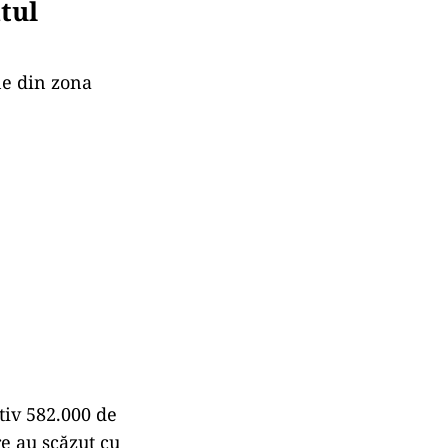
tul
ne din zona
tiv 582.000 de
re au scăzut cu