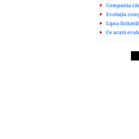
Compania răm
Evoluția comp
Lipsa licitați
Ce arată eval