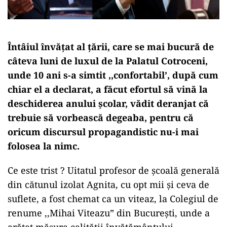
Întâiul învățat al țării, care se mai bucură de
câteva luni de luxul de la Palatul Cotroceni,
unde 10 ani s-a simtit ,,confortabil’, după cum
chiar el a declarat, a făcut efortul să vină la
deschiderea anului școlar, vădit deranjat că
trebuie să vorbească degeaba, pentru că
oricum discursul propagandistic nu-i mai
folosea la nimc.
Ce este trist ? Uitatul profesor de școală generală
din cătunul izolat Agnita, cu opt mii și ceva de
suflete, a fost chemat ca un viteaz, la Colegiul de
renume ,,Mihai Viteazu” din București, unde a
arătat măsura calității învățământului