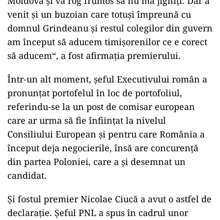
Moldova și vă rog frumos să nu mă jigniți. Dar a
venit și un buzoian care totuși împreună cu
domnul Grindeanu și restul colegilor din guvern
am început să aducem timișorenilor ce e corect
să aducem“, a fost afirmația premierului.
Într-un alt moment, șeful Executivului român a
pronunțat portofelul în loc de portofoliul,
referindu-se la un post de comisar european
care ar urma să fie înființat la nivelul
Consiliului European și pentru care România a
început deja negocierile, însă are concurență
din partea Poloniei, care a și desemnat un
candidat.
Și fostul premier Nicolae Ciucă a avut o astfel de
declarație. Șeful PNL a spus în cadrul unor