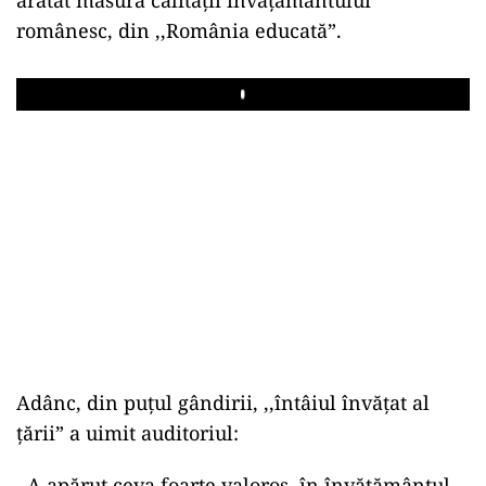
românesc, din ,,România educată”.
Play
Adânc, din puțul gândirii, ,,întâiul învățat al
țării” a uimit auditoriul:
,,A apărut ceva foarte valoros, în învățământul