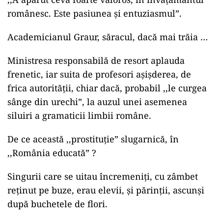
românesc. Este pasiunea și entuziasmul”.
Academicianul Graur, săracul, dacă mai trăia …
Ministresa responsabilă de resort aplauda
frenetic, iar suita de profesori așișderea, de
frica autorității, chiar dacă, probabil ,,le curgea
sânge din urechi”, la auzul unei asemenea
siluiri a gramaticii limbii române.
De ce această ,,prostituție” slugarnică, în
,,România educată” ?
Singurii care se uitau încremeniți, cu zâmbet
reținut pe buze, erau elevii, și părinții, ascunși
după buchetele de flori.