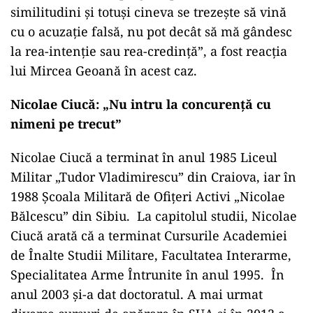
similitudini și totuși cineva se trezește să vină
cu o acuzație falsă, nu pot decât să mă gândesc
la rea-intenție sau rea-credință”, a fost reacția
lui Mircea Geoană în acest caz.
Nicolae Ciucă: „Nu intru la concurență cu
nimeni pe trecut”
Nicolae Ciucă a terminat în anul 1985 Liceul
Militar „Tudor Vladimirescu” din Craiova, iar în
1988 Școala Militară de Ofițeri Activi „Nicolae
Bălcescu” din Sibiu. La capitolul studii, Nicolae
Ciucă arată că a terminat Cursurile Academiei
de Înalte Studii Militare, Facultatea Interarme,
Specialitatea Arme Întrunite în anul 1995. În
anul 2003 și-a dat doctoratul. A mai urmat