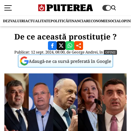
DEZVALUIRI
ACTUALITATE
POLITICĂ
FINANCIAR
ECONOMIE
SOCIAL
OPIN
De ce această prostituție ?
Publicat: 12 sept. 2024, 08:00, de
George Andrei
, în
OPINII
Adaugă-ne ca sursă preferată în Google