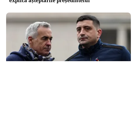
explică așteptările președintelui
POLITICĂ
300.000 de semnături pentru o ușă care nu duce
la Georgescu. „suspeND” și Turul 2 imaginar
TOS
Politica Cookies
Protecția Datelor Personale
Despre Noi
Publicitate
Echipa