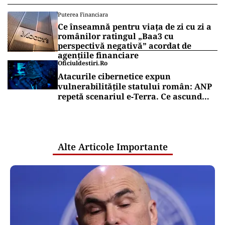
Puterea Financiara
Ce înseamnă pentru viața de zi cu zi a
românilor ratingul „Baa3 cu
perspectivă negativă” acordat de
agențiile financiare
Oficiuldestiri.ro
Atacurile cibernetice expun
vulnerabilitățile statului român: ANP
repetă scenariul e‑Terra. Ce ascund
comunicările oficiale și cine răspunde
pentru mentenanța IT a instituțiilor
publice
Alte Articole Importante