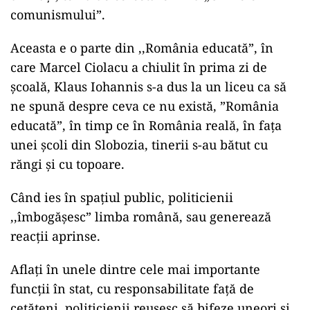
comunismului”.
Aceasta e o parte din ,,România educată”, în
care Marcel Ciolacu a chiulit în prima zi de
școală, Klaus Iohannis s-a dus la un liceu ca să
ne spună despre ceva ce nu există, ”România
educată”, în timp ce în România reală, în fața
unei școli din Slobozia, tinerii s-au bătut cu
răngi și cu topoare.
Când ies în spațiul public, politicienii
,,îmbogășesc” limba română, sau generează
reacții aprinse.
Aflați în unele dintre cele mai importante
funcții în stat, cu responsabilitate față de
cetățeni, politicienii reușesc să bifeze uneori și