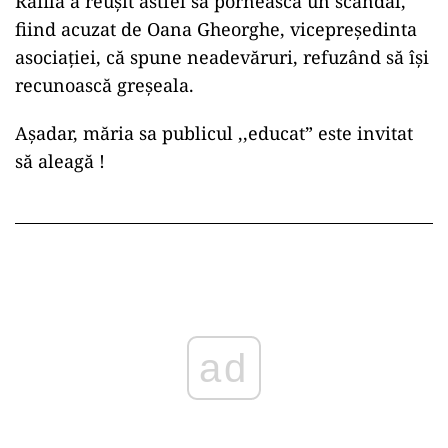
Rafila a reușit astfel să pornească un scandal,
fiind acuzat de Oana Gheorghe, vicepreședinta
asociației, că spune neadevăruri, refuzând să își
recunoască greșeala.
Așadar, măria sa publicul ,,educat” este invitat
să aleagă !
ad