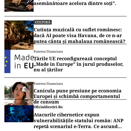
asemănătoare acelora dintre soți”.
CULTURĂ
Cutiuța muzicală cu suflet românesc:
dacă AI poate visa Havana, de ce n-ar
putea cânta și mahalaua românească?
Puterea Financiara
Țările UE reconfigurează conceptul
„Made in Europe” în jurul produselor,
nu al țărilor
Puterea Financiara
Canicula pune presiune pe economia
Europei și schimbă comportamentul
de consum
Oficiuldestiri.ro
Atacurile cibernetice expun
vulnerabilitățile statului român: ANP
repetă scenariul e‑Terra. Ce ascund