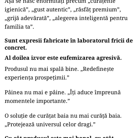
Așa se nasc enormități precum „curățenie
igienică”, „gust autentic”, „răsfăț premium”,
„grijă adevărată”, „alegerea inteligentă pentru
familia ta”.
Sunt expresii fabricate în laboratorul fricii de
concret.
Al doilea izvor este eufemizarea agresivă.
Produsul nu mai spală bine. „Redefinește
experiența prospețimii.”
Pâinea nu mai e pâine. „Îți aduce împreună
momentele importante.”
O soluție de curățat baia nu mai curăță baia.
„Protejează universul celor dragi.”