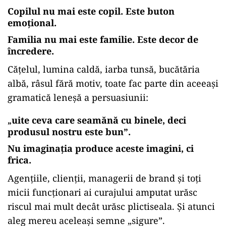
Copilul nu mai este copil. Este buton
emoțional.
Familia nu mai este familie. Este decor de
încredere.
Cățelul, lumina caldă, iarba tunsă, bucătăria
albă, râsul fără motiv, toate fac parte din aceeași
gramatică leneșă a persuasiunii:
uite ceva care seamănă cu binele, deci
„
produsul nostru este bun
”.
Nu imaginația produce aceste imagini, ci
frica.
Agențiile, clienții, managerii de brand și toți
micii funcționari ai curajului amputat urăsc
riscul mai mult decât urăsc plictiseala. Și atunci
aleg mereu aceleași semne „sigure”.