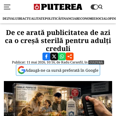
DEZVALUIRI
ACTUALITATE
POLITICĂ
FINANCIAR
ECONOMIE
SOCIAL
OPIN
De ce arată publicitatea de azi
ca o creșă sterilă pentru adulți
creduli
Publicat: 11 mai 2026, 10:16, de
Radu Caranfil
, în
CULTURĂ
Adaugă-ne ca sursă preferată în Google