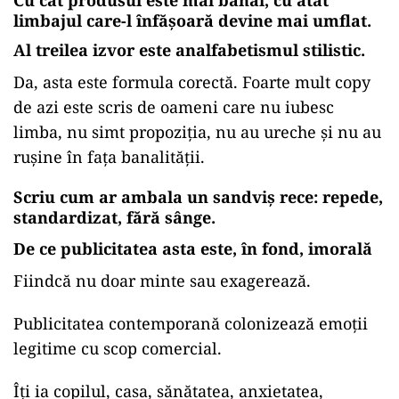
Cu cât produsul este mai banal, cu atât
limbajul care-l înfășoară devine mai umflat.
Al treilea izvor este analfabetismul stilistic.
Da, asta este formula corectă. Foarte mult copy
de azi este scris de oameni care nu iubesc
limba, nu simt propoziția, nu au ureche și nu au
rușine în fața banalității.
Scriu cum ar ambala un sandviș rece: repede,
standardizat, fără sânge.
De ce publicitatea asta este, în fond, imorală
Fiindcă nu doar minte sau exagerează.
Publicitatea contemporană colonizează emoții
legitime cu scop comercial.
Îți ia copilul, casa, sănătatea, anxietatea,