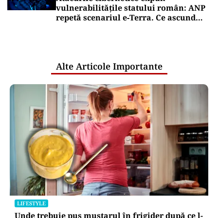
vulnerabilitățile statului român: ANP
repetă scenariul e‑Terra. Ce ascund
comunicările oficiale și cine răspunde
pentru mentenanța IT a instituțiilor
publice
Alte Articole Importante
LIFESTYLE
Unde trebuie pus muștarul în frigider după ce l-