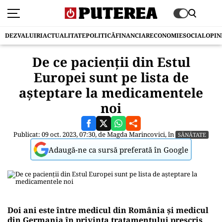
DEZVALUIRI
ACTUALITATE
POLITICĂ
FINANCIAR
ECONOMIE
SOCIAL
OPIN
De ce pacienții din Estul
Europei sunt pe lista de
așteptare la medicamentele
noi
Publicat: 09 oct. 2023, 07:30, de
Magda Marincovici
, în
SĂNĂTATE
Adaugă-ne ca sursă preferată în Google
Doi ani este între medicul din România și medicul
din Germania în privința tratamentului prescris