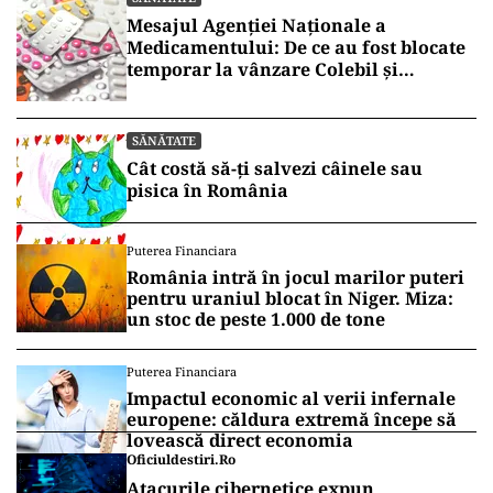
Mesajul Agenției Naționale a
Medicamentului: De ce au fost blocate
temporar la vânzare Colebil și
Panzcebil
SĂNĂTATE
Cât costă să-ți salvezi câinele sau
pisica în România
Puterea Financiara
România intră în jocul marilor puteri
pentru uraniul blocat în Niger. Miza:
un stoc de peste 1.000 de tone
Puterea Financiara
Impactul economic al verii infernale
europene: căldura extremă începe să
lovească direct economia
Oficiuldestiri.ro
Atacurile cibernetice expun