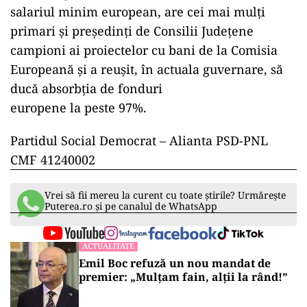
salariul minim european, are cei mai mulți
primari și președinți de Consilii Județene
campioni ai proiectelor cu bani de la Comisia
Europeană și a reușit, în actuala guvernare, să
ducă absorbția de fonduri
europene la peste 97%.
Partidul Social Democrat – Alianta PSD-PNL
CMF 41240002
Vrei să fii mereu la curent cu toate știrile? Urmărește
Puterea.ro și pe canalul de WhatsApp
ACTUALITATE
Emil Boc refuză un nou mandat de
premier: „Mulțam fain, alții la rând!”