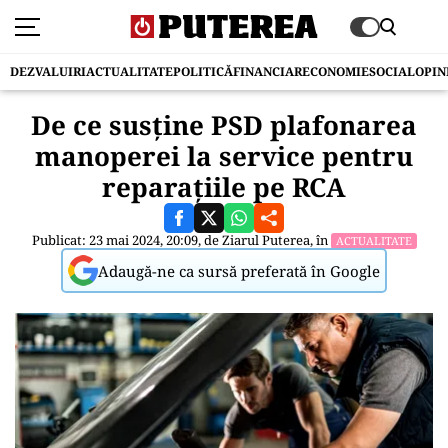
DEZVALUIRI
ACTUALITATE
POLITICĂ
FINANCIAR
ECONOMIE
SOCIAL
OPIN
De ce susține PSD plafonarea
manoperei la service pentru
reparațiile pe RCA
Publicat: 23 mai 2024, 20:09, de
Ziarul Puterea
, în
ACTUALITATE
Adaugă-ne ca sursă preferată în Google