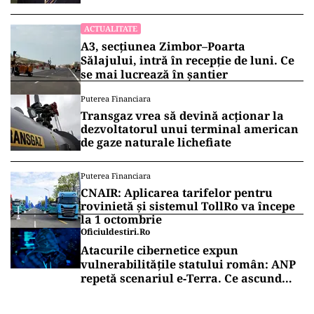
ACTUALITATE
A3, secțiunea Zimbor–Poarta
Sălajului, intră în recepție de luni. Ce
se mai lucrează în șantier
Puterea Financiara
Transgaz vrea să devină acționar la
dezvoltatorul unui terminal american
de gaze naturale lichefiate
Puterea Financiara
CNAIR: Aplicarea tarifelor pentru
rovinietă și sistemul TollRo va începe
la 1 octombrie
Oficiuldestiri.ro
Atacurile cibernetice expun
vulnerabilitățile statului român: ANP
repetă scenariul e‑Terra. Ce ascund
comunicările oficiale și cine răspunde
pentru mentenanța IT a instituțiilor