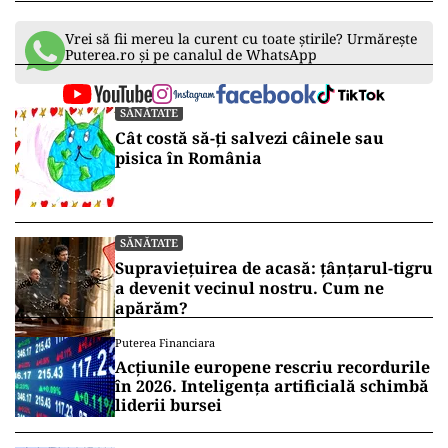
Vrei să fii mereu la curent cu toate știrile? Urmărește
Puterea.ro și pe canalul de WhatsApp
SĂNĂTATE
Cât costă să-ți salvezi câinele sau
pisica în România
SĂNĂTATE
Supraviețuirea de acasă: țânțarul-tigru
a devenit vecinul nostru. Cum ne
apărăm?
Puterea Financiara
Acțiunile europene rescriu recordurile
în 2026. Inteligența artificială schimbă
liderii bursei