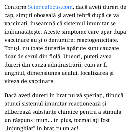
Conform
Sciencefocus.com
, dacă aveți dureri de
cap, simțiți oboseală și aveți febră după ce va
vaccinați, înseamnă că sistemul imunitar se
îmbunătățește. Aceste simptome care apar după
vaccinare au și o denumire: reactogenicitate.
Totuși, nu toate durerile apărute sunt cauzate
doar de serul din fiolă. Uneori, puteți avea
dureri din cauza administrării, cum ar fi
unghiul, dimensiunea acului, localizarea și
viteza de vaccinare.
Dacă aveți dureri în braț nu vă speriați, fiindcă
atunci sistemul imunitar reacționează și
eliberează substanțe chimice pentru a stimula
un răspuns imun… în plus, tocmai ați fost
„înjunghiat” în braț cu un ac!