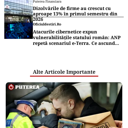
Puterea Financiara
Dizolvările de firme au crescut cu
aproape 13% în primul semestru din
2026
Oficiuldestiri.ro
Atacurile cibernetice expun
vulnerabilitățile statului român: ANP
repetă scenariul e‑Terra. Ce ascund
comunicările oficiale și cine răspunde
pentru mentenanța IT a instituțiilor
publice
Alte Articole Importante