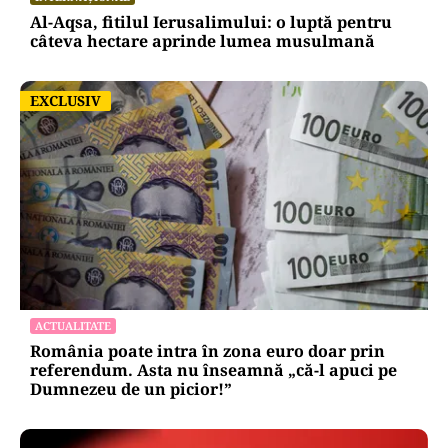
Al-Aqsa, fitilul Ierusalimului: o luptă pentru
câteva hectare aprinde lumea musulmană
EXCLUSIV
EXCLUSIV
ACTUALITATE
România poate intra în zona euro doar prin
referendum. Asta nu înseamnă „că-l apuci pe
Dumnezeu de un picior!”