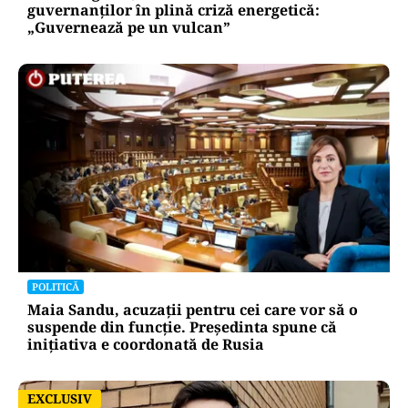
guvernanților în plină criză energetică:
„Guvernează pe un vulcan”
POLITICĂ
Maia Sandu, acuzații pentru cei care vor să o
suspende din funcție. Președinta spune că
inițiativa e coordonată de Rusia
EXCLUSIV
EXCLUSIV