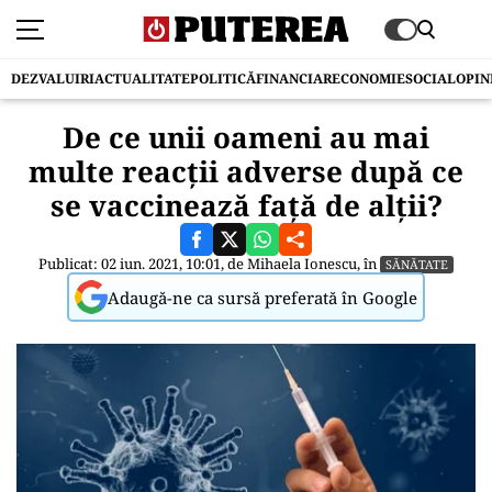
DEZVALUIRI
ACTUALITATE
POLITICĂ
FINANCIAR
ECONOMIE
SOCIAL
OPIN
De ce unii oameni au mai
multe reacții adverse după ce
se vaccinează față de alții?
Publicat: 02 iun. 2021, 10:01, de
Mihaela Ionescu
, în
SĂNĂTATE
Adaugă-ne ca sursă preferată în Google