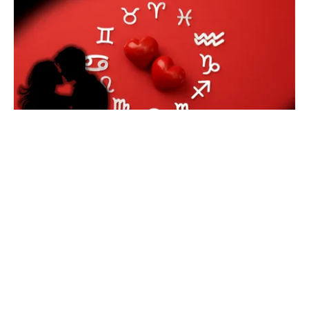
HOROSCOP
Horoscop 6 august 2026. O zodie își întâlnește
marea dragoste, alte trei primesc surprize
amoroase
TOS
Politica Cookies
Protecția Datelor Personale
Despre Noi
Publicitate
Echipa
© 2026, toate drepturile rezervate puterea.ro