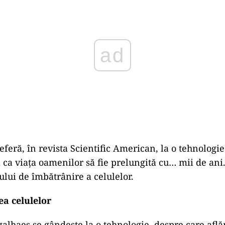
eferă, în revista Scientific American, la o tehnologi
a ca viața oamenilor să fie prelungită cu… mii de an
ului de îmbătrânire a celulelor.
a celulelor
alhaes se gândește la o tehnologie, despre care află