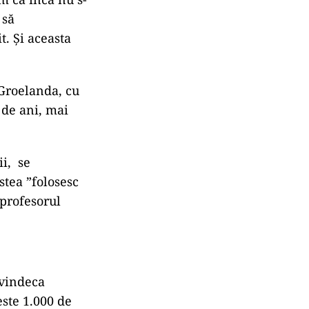
 să
t. Și aceasta
 Groelanda, cu
 de ani, mai
ii, se
stea ”folosesc
 profesorul
 vindeca
ste 1.000 de