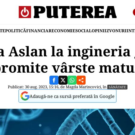
TE
POLITICĂ
FINANCIAR
ECONOMIE
SOCIAL
OPINII
ZVONURI
IN
 Aslan la ingineria
promite vârste mat
Publicat: 30 aug. 2023, 15:16, de
Magda Marincovici
, în
SĂNĂTATE
Adaugă-ne ca sursă preferată în Google