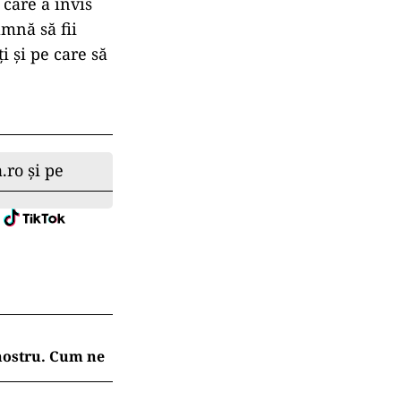
care a învis
amnă să fii
ți și pe care să
.ro și pe
 nostru. Cum ne