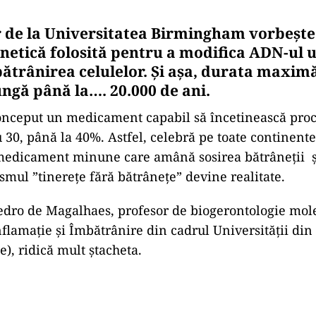
 de la Universitatea Birmingham vorbește
enetică folosită pentru a modifica ADN-ul 
ătrânirea celulelor. Și așa, durata maximă 
ungă până la…. 20.000 de ani
.
onceput un medicament capabil să încetinească proc
 30, până la 40%. Astfel, celebră pe toate continent
 medicament minune care amână sosirea bătrâneții ș
smul ”tinerețe fără bătrânețe” devine realitate.
edro de Magalhaes, profesor de biogerontologie mol
Inflamație și Îmbătrânire din cadrul Universității d
), ridică mult ștacheta.
Play