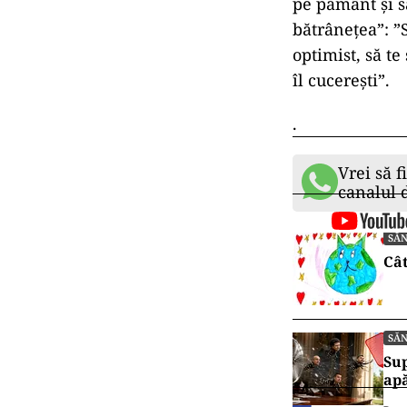
pe pământ și s
bătrânețea”: ”
optimist, să te
îl cucerești”.
.
Vrei să f
canalul
SĂ
Cât
SĂ
Sup
ap