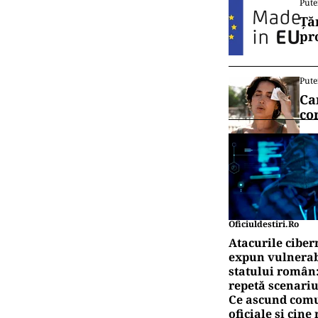
Pute
Ță
pr
Pute
Ca
co
Oficiuldestiri.ro
Atacurile ciber
expun vulnerabi
statului român
repetă scenariu
Ce ascund comu
oficiale și cin