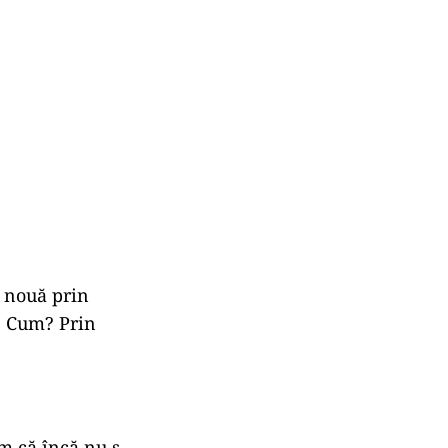
e nouă prin
i. Cum? Prin
m că încă nu s-