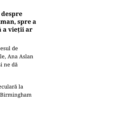
 despre
uman, spre a
a vieții ar
esul de
ele, Ana Aslan
i ne dă
eculară la
in Birmingham