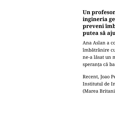
Un profesor
ingineria g
preveni îmb
putea să aj
Ana Aslan a c
îmbătrânire cu
ne-a lăsat un
speranța că ba
Recent, Joao P
Institutul de 
(Marea Britanie