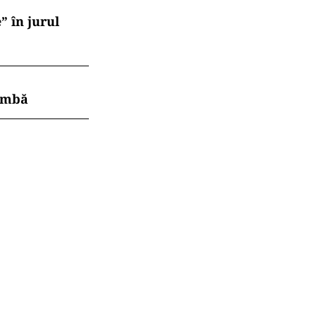
” în jurul
himbă