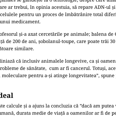
are ar trebui, în opinia acestuia, să repare ADN-ul și
elulele pentru un proces de îmbătrânire total diferi
l unui medicament.
fesorul și-a axat cercetările pe animale; balena de
ață de 200 de ani, șobolanul-toupe, care poate trăi 30
ătoare similare.
liniază că inclusiv animalele longevive, ca și oamen
robleme de sănătate, cum ar fi cancerul. Totuși, ace
ri moleculare pentru a-și atinge longevitatea”, spune
ideal
iște calcule și a ajuns la concluzia că ”dacă am putea
mană, durata medie de viață a oamenilor ar fi de pe