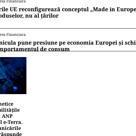
rea Financiara
rile UE reconfigurează conceptul „Made in Europe
oduselor, nu al țărilor
rea Financiara
nicula pune presiune pe economia Europei și sc
mportamentul de consum
netice
litățile
: ANP
l e‑Terra.
nicările
e răspunde