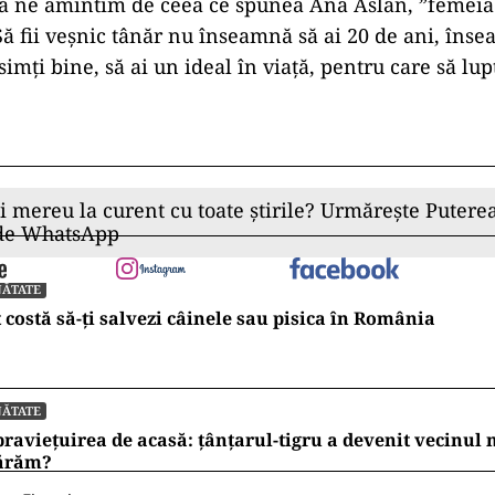
ă ne amintim de ceea ce spunea Ana Aslan, ”femeia 
Să fii veșnic tânăr nu înseamnă să ai 20 de ani, înse
 simți bine, să ai un ideal în viață, pentru care să lup
ii mereu la curent cu toate știrile? Urmărește Puterea
 de WhatsApp
NĂTATE
 costă să-ți salvezi câinele sau pisica în România
NĂTATE
raviețuirea de acasă: țânțarul-tigru a devenit vecinul
ărăm?