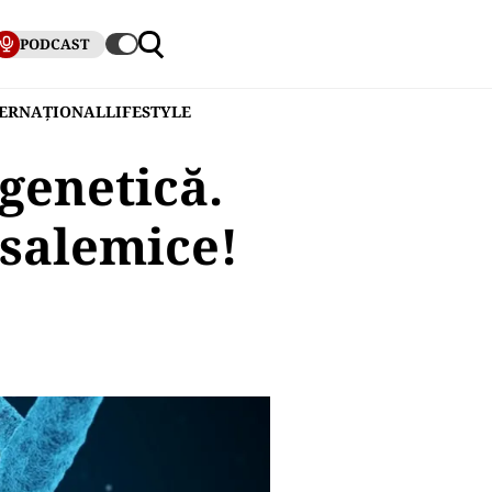
PODCAST
TERNAȚIONAL
LIFESTYLE
 genetică.
usalemice!