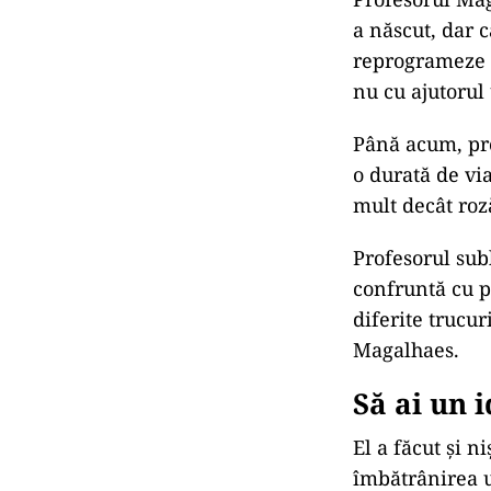
a născut, dar c
reprogrameze c
nu cu ajutoru
Până acum, pro
o durată de vi
mult decât roz
Profesorul sub
confruntă cu p
diferite trucu
Magalhaes.
Să ai un 
El a făcut și n
îmbătrânirea u