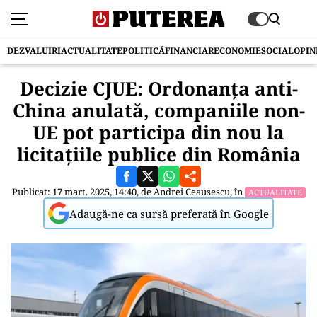
DEZVALUIRI
ACTUALITATE
POLITICĂ
FINANCIAR
ECONOMIE
SOCIAL
OPIN
Decizie CJUE: Ordonanța anti-
China anulată, companiile non-
UE pot participa din nou la
licitațiile publice din România
Publicat: 17 mart. 2025, 14:40, de
Andrei Ceausescu
, în
ACTUALITATE
Adaugă-ne ca sursă preferată în Google