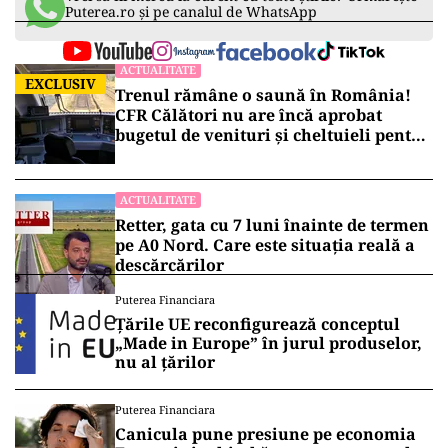
Puterea.ro și pe canalul de WhatsApp
ACTUALITATE
EXCLUSIV
Trenul rămâne o saună în România!
CFR Călători nu are încă aprobat
bugetul de venituri și cheltuieli pentru
2026
ACTUALITATE
Retter, gata cu 7 luni înainte de termen
pe A0 Nord. Care este situația reală a
descărcărilor
Puterea Financiara
Țările UE reconfigurează conceptul
„Made in Europe” în jurul produselor,
nu al țărilor
Puterea Financiara
Canicula pune presiune pe economia