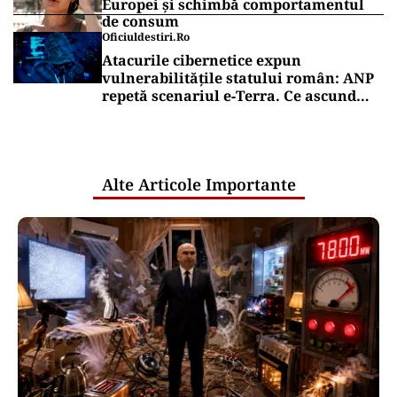
Europei și schimbă comportamentul
de consum
Oficiuldestiri.ro
Atacurile cibernetice expun
vulnerabilitățile statului român: ANP
repetă scenariul e‑Terra. Ce ascund
comunicările oficiale și cine răspunde
pentru mentenanța IT a instituțiilor
publice
Alte Articole Importante