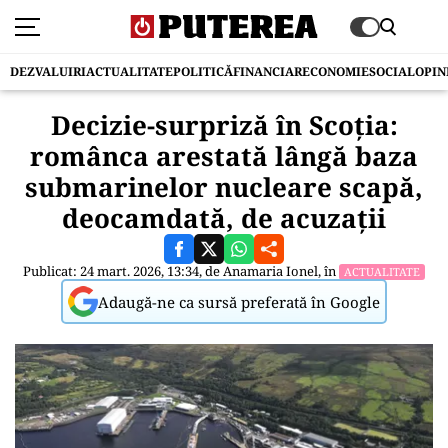
DEZVALUIRI
ACTUALITATE
POLITICĂ
FINANCIAR
ECONOMIE
SOCIAL
OPIN
Decizie-surpriză în Scoția:
românca arestată lângă baza
submarinelor nucleare scapă,
deocamdată, de acuzaţii
Publicat: 24 mart. 2026, 13:34, de
Anamaria Ionel
, în
ACTUALITATE
Adaugă-ne ca sursă preferată în Google