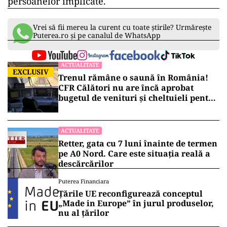
persoanelor implicate.
Vrei să fii mereu la curent cu toate știrile? Urmărește
Puterea.ro și pe canalul de WhatsApp
ACTUALITATE
EXCLUSIV
Trenul rămâne o saună în România!
CFR Călători nu are încă aprobat
bugetul de venituri și cheltuieli pentru
2026
ACTUALITATE
Retter, gata cu 7 luni înainte de termen
pe A0 Nord. Care este situația reală a
descărcărilor
Puterea Financiara
Țările UE reconfigurează conceptul
„Made in Europe” în jurul produselor,
nu al țărilor