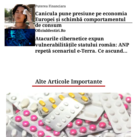
Puterea Financiara
Canicula pune presiune pe economia
Europei și schimbă comportamentul
de consum
Oficiuldestiri.ro
Atacurile cibernetice expun
vulnerabilitățile statului român: ANP
repetă scenariul e‑Terra. Ce ascund
comunicările oficiale și cine răspunde
pentru mentenanța IT a instituțiilor
publice
Alte Articole Importante