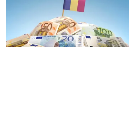
POLITICĂ
PSD atacă USR și PNL după sesizarea la CCR:
„Sacrifică 771 de milioane de euro pentru
Dominic Fritz”
TOS
Politica Cookies
Protecția Datelor Personale
Despre Noi
Publicitate
Echipa
© 2026, toate drepturile rezervate puterea.ro