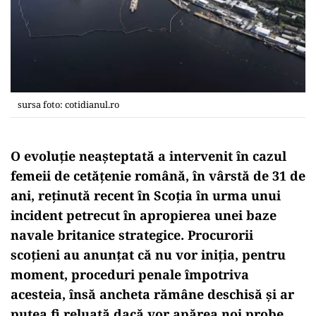
sursa foto: cotidianul.ro
O evoluție neașteptată a intervenit în cazul
femeii de cetățenie română, în vârstă de 31 de
ani, reținută recent în Scoția în urma unui
incident petrecut în apropierea unei baze
navale britanice strategice. Procurorii
scoțieni au anunțat că nu vor iniția, pentru
moment, proceduri penale împotriva
acesteia, însă ancheta rămâne deschisă și ar
putea fi reluată dacă vor apărea noi probe.