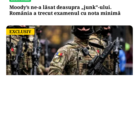
Moody’s ne-a lăsat deasupra „junk”-ului.
România a trecut examenul cu nota minimă
EXCLUSIV
EXCLUSIV
ACTUALITATE
România, în fața scenariului unui posibil atac
rusesc! Orice e posibil, dar Țările Baltice și
Polonia par în prima linie!