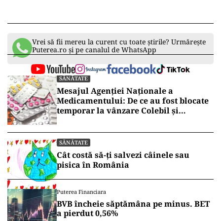
Vrei să fii mereu la curent cu toate știrile? Urmărește
Puterea.ro și pe canalul de WhatsApp
SĂNĂTATE
Mesajul Agenției Naționale a
Medicamentului: De ce au fost blocate
temporar la vânzare Colebil și
Panzcebil
SĂNĂTATE
Cât costă să-ți salvezi câinele sau
pisica în România
Puterea Financiara
BVB încheie săptămâna pe minus. BET
a pierdut 0,56%