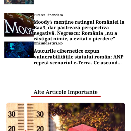
Puterea Financiara
Moody’s menține ratingul României la
Baa3, dar păstrează perspectiva
negativă. Negrescu: România „nu a
câștigat nimic, a evitat o pierdere”
Oficiuldestiri.ro
Atacurile cibernetice expun
vulnerabilitățile statului român: ANP
repetă scenariul e‑Terra. Ce ascund
comunicările oficiale și cine răspunde
pentru mentenanța IT a instituțiilor
publice
Alte Articole Importante