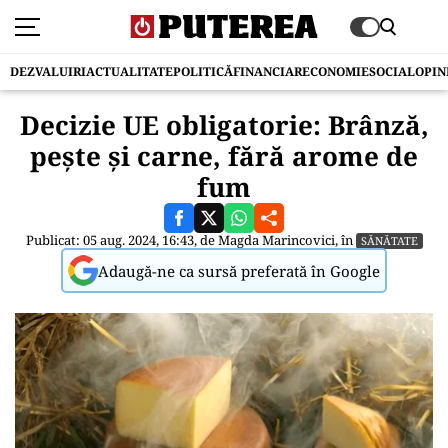
DEZVALUIRI
ACTUALITATE
POLITICĂ
FINANCIAR
ECONOMIE
SOCIAL
OPIN
Decizie UE obligatorie: Brânză,
pește și carne, fără arome de
fum
Publicat: 05 aug. 2024, 16:43, de
Magda Marincovici
, în
SĂNĂTATE
Adaugă-ne ca sursă preferată în Google