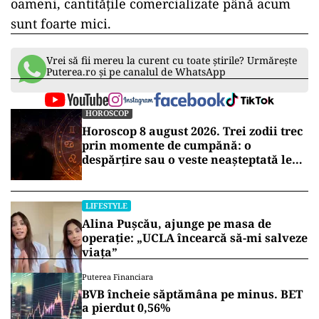
oameni, cantităţile comercializate până acum
sunt foarte mici.
Vrei să fii mereu la curent cu toate știrile? Urmărește
Puterea.ro și pe canalul de WhatsApp
HOROSCOP
Horoscop 8 august 2026. Trei zodii trec
prin momente de cumpănă: o
despărțire sau o veste neașteptată le
schimbă planurile
LIFESTYLE
Alina Pușcău, ajunge pe masa de
operație: „UCLA încearcă să-mi salveze
viața”
Puterea Financiara
BVB încheie săptămâna pe minus. BET
a pierdut 0,56%