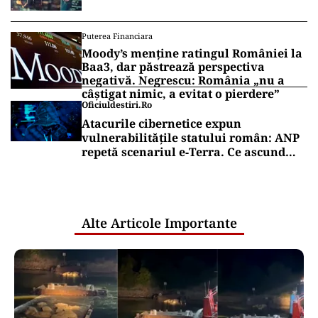
Puterea Financiara
Moody’s menține ratingul României la
Baa3, dar păstrează perspectiva
negativă. Negrescu: România „nu a
câștigat nimic, a evitat o pierdere”
Oficiuldestiri.ro
Atacurile cibernetice expun
vulnerabilitățile statului român: ANP
repetă scenariul e‑Terra. Ce ascund
comunicările oficiale și cine răspunde
pentru mentenanța IT a instituțiilor
publice
Alte Articole Importante