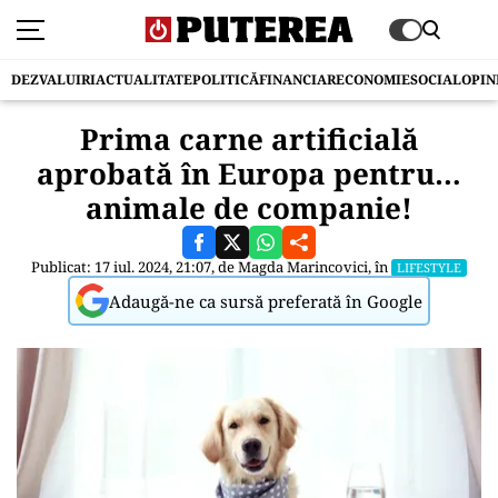
DEZVALUIRI
ACTUALITATE
POLITICĂ
FINANCIAR
ECONOMIE
SOCIAL
OPIN
Prima carne artificială
aprobată în Europa pentru…
animale de companie!
Publicat: 17 iul. 2024, 21:07, de
Magda Marincovici
, în
LIFESTYLE
Adaugă-ne ca sursă preferată în Google