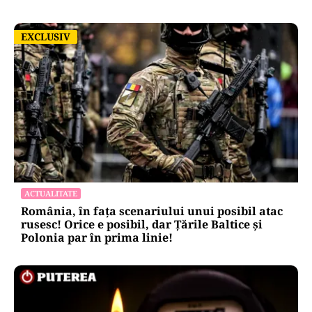
EXCLUSIV
EXCLUSIV
ACTUALITATE
România, în fața scenariului unui posibil atac
rusesc! Orice e posibil, dar Țările Baltice și
Polonia par în prima linie!