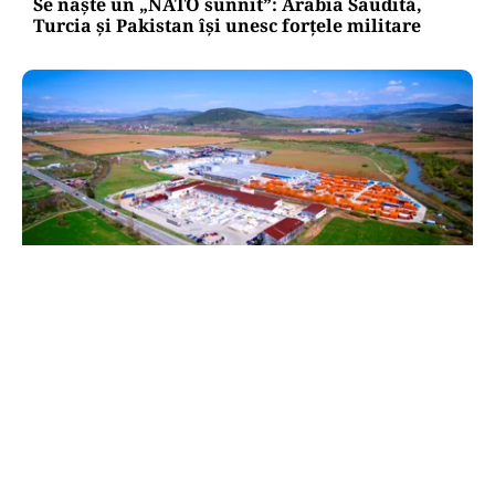
Se naște un „NATO sunnit”: Arabia Saudită,
Turcia și Pakistan își unesc forțele militare
BUSINESS
TeraPlast (TRP) —Venituri în creștere,
profitabilitate sub presiune
TOS
Politica Cookies
Protecția Datelor Personale