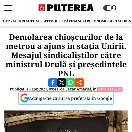
DEZVALUIRI
ACTUALITATE
POLITICĂ
FINANCIAR
ECONOMIE
SOCIAL
OPIN
Demolarea chioșcurilor de la
metrou a ajuns în stația Unirii.
Mesajul sindicaliștilor către
ministrul Drulă și președintele
PNL
Publicat: 18 apr. 2021, 09:41, de
Cezar Amariei
, în
ACTUALITATE
Adaugă-ne ca sursă preferată în Google