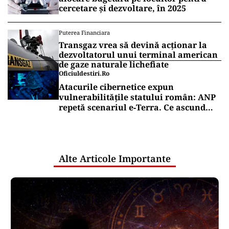
cercetare și dezvoltare, în 2025
Puterea Financiara
Transgaz vrea să devină acționar la
dezvoltatorul unui terminal american
de gaze naturale lichefiate
Oficiuldestiri.ro
Atacurile cibernetice expun
vulnerabilitățile statului român: ANP
repetă scenariul e‑Terra. Ce ascund
comunicările oficiale și cine răspunde
pentru mentenanța IT a instituțiilor
publice
Alte Articole Importante