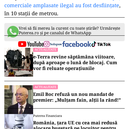
comerciale amplasate ilegal au fost desființate
,
în 10 stații de metrou.
Vrei să fii mereu la curent cu toate știrile? Urmărește
Puterea.ro și pe canalul de WhatsApp
ACTUALITATE
e-Terra revine săptămâna viitoare,
după aproape o lună de blocaj. Cum
vor fi reluate operațiunile
ACTUALITATE
Emil Boc refuză un nou mandat de
premier: „Mulțam fain, alții la rând!”
Puterea Financiara
România, țara UE cu cea mai redusă
alocare bugetară pe locuitor pentru