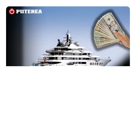
INTERNAȚIONAL
Megayahtul Amadea, confiscat de americani de
la un oligarh rus, a fost scos la vânzare. Noul
proprietar a scos din conturi 187 de milioane de
dolari
TOS
Politica Cookies
Protecția Datelor Personale
Despre Noi
Publicitate
Echipa