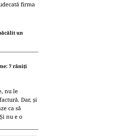
judecată firma
păcălit un
me: 7 răniți
, nu le
factură. Dar, și
ze ca să
 Și nu e o