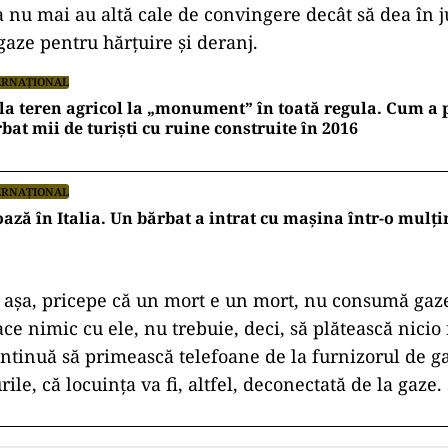
ta nu mai au altă cale de convingere decât să dea în 
gaze pentru hărțuire și deranj.
ERNAȚIONAL
la teren agricol la „monument” în toată regula. Cum a 
bat mii de turiști cu ruine construite în 2016
ERNAȚIONAL
ază în Italia. Un bărbat a intrat cu mașina într-o mulți
i așa, pricepe că un mort e un mort, nu consumă gaze
ace nimic cu ele, nu trebuie, deci, să plătească nicio 
ntinuă să primească telefoane de la furnizorul de ga
rile, că locuința va fi, altfel, deconectată de la gaze.