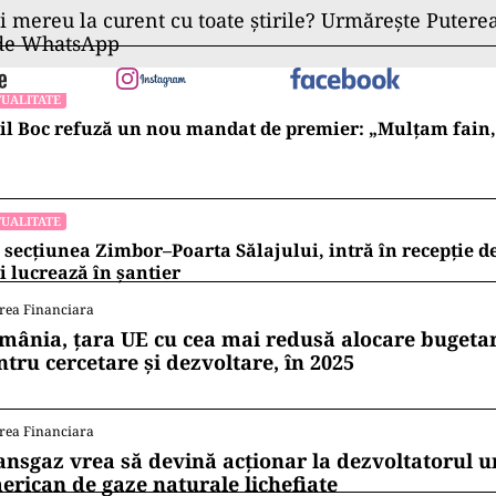
ii mereu la curent cu toate știrile? Urmărește Puterea
 de WhatsApp
UALITATE
l Boc refuză un nou mandat de premier: „Mulțam fain, a
UALITATE
 secțiunea Zimbor–Poarta Sălajului, intră în recepție de
 lucrează în șantier
rea Financiara
mânia, țara UE cu cea mai redusă alocare bugetar
ntru cercetare și dezvoltare, în 2025
rea Financiara
ansgaz vrea să devină acționar la dezvoltatorul u
erican de gaze naturale lichefiate