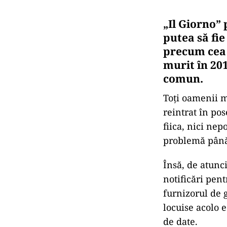
„Il Giorno” 
putea să fie
precum cea 
murit în 201
comun.
Toți oamenii mo
reintrat în pose
fiica, nici nep
problemă până
Însă, de atunc
notificări pent
furnizorul de 
locuise acolo e
de date.