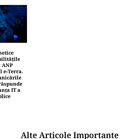
netice
litățile
: ANP
l e‑Terra.
nicările
e răspunde
nța IT a
blice
Alte Articole Importante