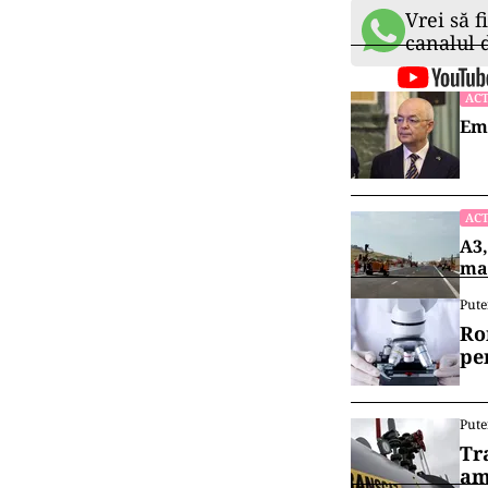
Vrei să f
canalul
ACT
Emi
ACT
A3,
mai
Pute
Ro
pe
Pute
Tr
am