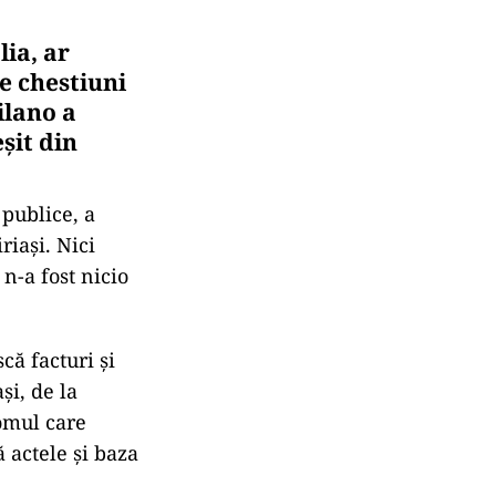
lia, ar
de chestiuni
ilano a
eșit din
 publice, a
riași. Nici
 n-a fost nicio
că facturi și
și, de la
 omul care
ă actele și baza