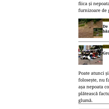
fiica și nepoa
furnizoare de 
INT
De 
băr
INT
Gro
Poate atunci ș
folosește, nu f
așa nepoata co
plătească factu
glumă.