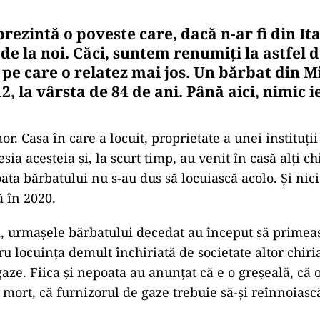
prezintă o poveste care, dacă n-ar fi din Ita
 de la noi. Căci, suntem renumiți la astfel 
pe care o relatez mai jos. Un bărbat din M
2, la vârsta de 84 de ani. Până aici, nimic i
r. Casa în care a locuit, proprietate a unei instituții
sia acesteia și, la scurt timp, au venit în casă alți chi
oata bărbatului nu s-au dus să locuiască acolo. Și nici
 în 2020.
i, urmașele bărbatului decedat au început să primeas
ru locuința demult închiriată de societate altor chiria
gaze. Fiica și nepoata au anunțat că e o greșeală, că
 mort, că furnizorul de gaze trebuie să-și reînnoiasc