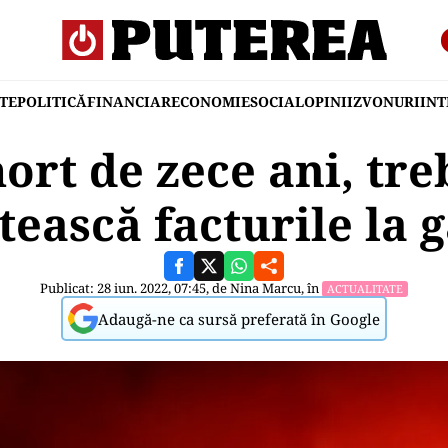
TE
POLITICĂ
FINANCIAR
ECONOMIE
SOCIAL
OPINII
ZVONURI
IN
ort de zece ani, tre
tească facturile la 
Publicat: 28 iun. 2022, 07:45, de
Nina Marcu
, în
ACTUALITATE
Adaugă-ne ca sursă preferată în Google