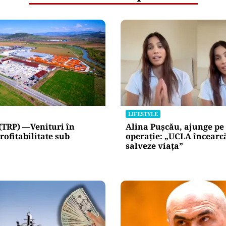
LIFESTYLE
(TRP) —Venituri în
Alina Pușcău, ajunge pe
rofitabilitate sub
operație: „UCLA încearc
salveze viața”