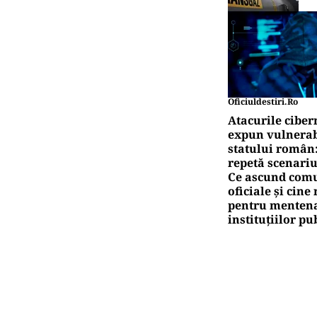
Oficiuldestiri.ro
Atacurile ciber
expun vulnerabi
statului român
repetă scenariu
Ce ascund comu
oficiale și cin
pentru mentena
instituțiilor pu