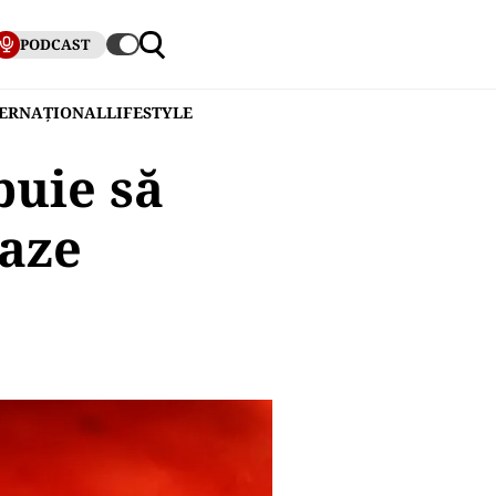
PODCAST
TERNAȚIONAL
LIFESTYLE
buie să
gaze