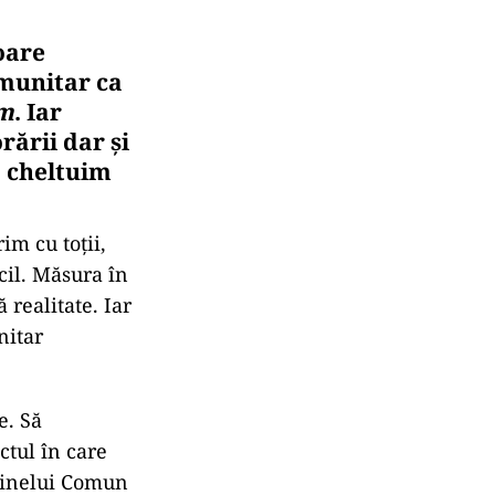
oare
omunitar ca
am
. Iar
rării dar și
ă cheltuim
im cu toții,
cil. Măsura în
 realitate. Iar
nitar
e. Să
tul în care
 Binelui Comun