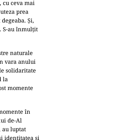
, cu ceva mai
cuteza prea
 degeaba. Și,
i. S-au înmulțit
stre naturale
n vara anului
e solidaritate
d la
fost momente
e momente în
lui de-Al
 au luptat
 identitatea și