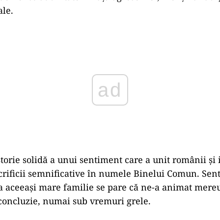
ale.
ad
storie solidă a unui sentiment care a unit românii și
crificii semnificative în numele Binelui Comun. Sen
a aceeași mare familie se pare că ne-a animat mereu.
 concluzie, numai sub vremuri grele.