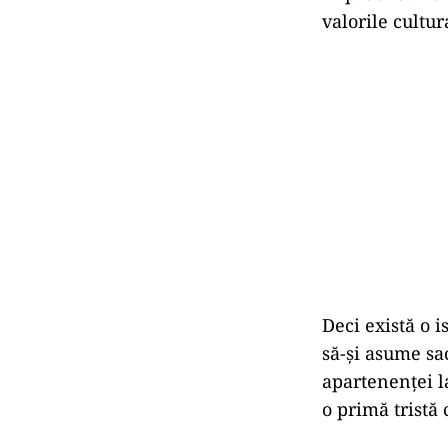
valorile cultur
Deci există o i
să-și asume sa
apartenenței l
o primă tristă