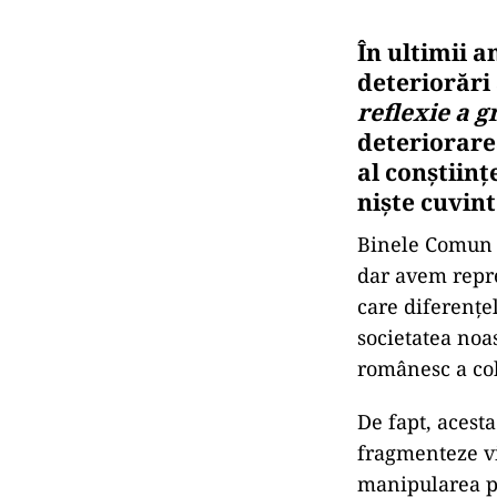
În ultimii 
deteriorări
reflexie a 
deteriorarea
al conștiinț
niște cuvint
Binele Comun es
dar avem repre
care diferențel
societatea noa
românesc a cob
De fapt, acesta
fragmenteze vi
manipularea po