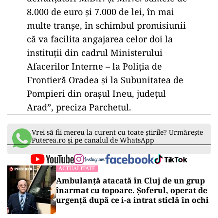
8.000 de euro şi 7.000 de lei, în mai
multe tranşe, în schimbul promisiunii
că va facilita angajarea celor doi la
instituţii din cadrul Ministerului
Afacerilor Interne – la Poliţia de
Frontieră Oradea şi la Subunitatea de
Pompieri din oraşul Ineu, judeţul
Arad”, preciza Parchetul.
Vrei să fii mereu la curent cu toate știrile? Urmărește
Puterea.ro și pe canalul de WhatsApp
ACTUALITATE
Ambulanță atacată în Cluj de un grup
înarmat cu topoare. Șoferul, operat de
urgență după ce i-a intrat sticlă în ochi