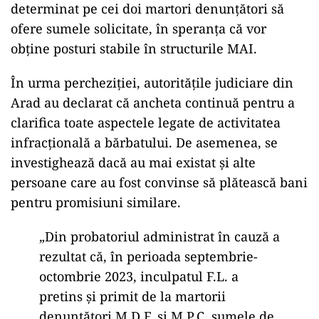
determinat pe cei doi martori denunțători să
ofere sumele solicitate, în speranța că vor
obține posturi stabile în structurile MAI.
În urma percheziției, autoritățile judiciare din
Arad au declarat că ancheta continuă pentru a
clarifica toate aspectele legate de activitatea
infracțională a bărbatului. De asemenea, se
investighează dacă au mai existat și alte
persoane care au fost convinse să plătească bani
pentru promisiuni similare.
„Din probatoriul administrat în cauză a
rezultat că, în perioada septembrie-
octombrie 2023, inculpatul F.L. a
pretins şi primit de la martorii
denunţători M.D.F. şi M.P.C. sumele de