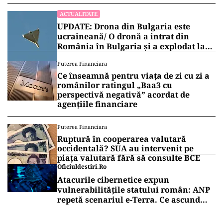
ACTUALITATE
UPDATE: Drona din Bulgaria este
ucraineană/ O dronă a intrat din
România în Bulgaria şi a explodat la
100 de metri de graniţă
Puterea Financiara
Ce înseamnă pentru viața de zi cu zi a
românilor ratingul „Baa3 cu
perspectivă negativă” acordat de
agențiile financiare
Puterea Financiara
Ruptură în cooperarea valutară
occidentală? SUA au intervenit pe
piața valutară fără să consulte BCE
Oficiuldestiri.ro
Atacurile cibernetice expun
vulnerabilitățile statului român: ANP
repetă scenariul e‑Terra. Ce ascund
comunicările oficiale și cine răspunde
pentru mentenanța IT a instituțiilor