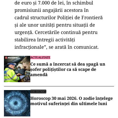
de euro şi 7.000 de lei, în schimbul
promisiunii angajării acestora în
cadrul structurilor Poliţiei de Frontieră
şi ale unor unităţi pentru situaţii de
urgenţă. Cercetările continuă pentru
stabilirea întregii activităţi
infracţionale”, se arată în comunicat.
ACTUALITATE
Ce sumă a încercat să dea șpagă un
șofer polițiștilor ca să scape de
amendă
HOROSCOP
Horoscop 30 mai 2026. O zodie înțelege
motivul suferinței din ultimele luni