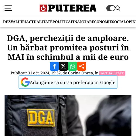
DEZVALUIRI
ACTUALITATE
POLITICĂ
FINANCIAR
ECONOMIE
SOCIAL
OPIN
DGA, percheziții de amploare.
Un bărbat promitea posturi în
MAI în schimbul a mii de euro
Publicat: 31 oct. 2024, 15:52, de
Corina Oprea
, în
ACTUALITATE
Adaugă-ne ca sursă preferată în Google