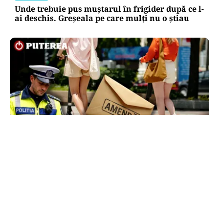
Unde trebuie pus muștarul în frigider după ce l-
ai deschis. Greșeala pe care mulți nu o știau
LIFESTYLE
Locul din România unde trotinetele vor fi
interzise în parcuri. Cine riscă amenzi de până
la 5.000 de lei