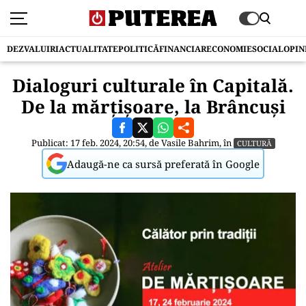
DEZVALUIRI
ACTUALITATE
POLITICĂ
FINANCIAR
ECONOMIE
SOCIAL
OPIN
Dialoguri culturale în Capitală.
De la mărţişoare, la Brâncuși
Publicat: 17 feb. 2024, 20:54, de
Vasile Bahrim
, în
CULTURĂ
Adaugă-ne ca sursă preferată în Google