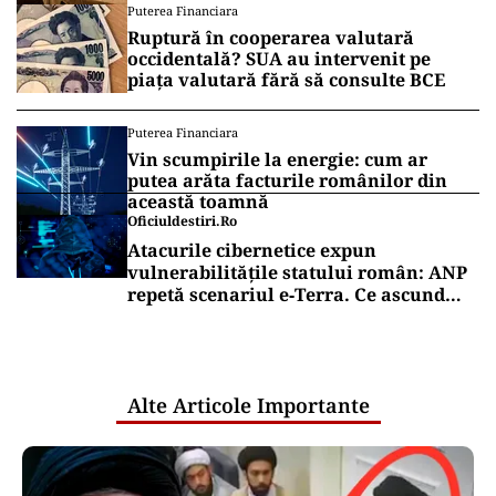
Puterea Financiara
Ruptură în cooperarea valutară
occidentală? SUA au intervenit pe
piața valutară fără să consulte BCE
Puterea Financiara
Vin scumpirile la energie: cum ar
putea arăta facturile românilor din
această toamnă
Oficiuldestiri.ro
Atacurile cibernetice expun
vulnerabilitățile statului român: ANP
repetă scenariul e‑Terra. Ce ascund
comunicările oficiale și cine răspunde
pentru mentenanța IT a instituțiilor
publice
Alte Articole Importante