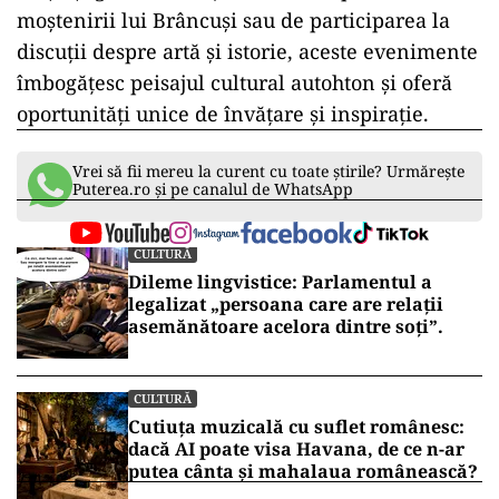
moștenirii lui Brâncuși sau de participarea la
discuții despre artă și istorie, aceste evenimente
îmbogățesc peisajul cultural autohton și oferă
oportunități unice de învățare și inspirație.
Vrei să fii mereu la curent cu toate știrile? Urmărește
Puterea.ro și pe canalul de WhatsApp
CULTURĂ
Dileme lingvistice: Parlamentul a
legalizat „persoana care are relații
asemănătoare acelora dintre soți”.
CULTURĂ
Cutiuța muzicală cu suflet românesc:
dacă AI poate visa Havana, de ce n-ar
putea cânta și mahalaua românească?