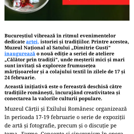
Bucureştiul vibrează în ritmul evenimentelor
dedicate
artei,
istoriei și tradițiilor. Printre acestea,
Muzeul Național al Satului „Dimitrie Gusti”
inaugurează
o nouă ediție a seriei de ateliere
„Călător prin tradiții”, unde meșterii mici și mari
sunt invitați să exploreze frumusețea
mărțișoarelor și a colajului textil în zilele de 17 și
24 februarie.
Această inițiativă este o fereastră deschisă către
tradițiile românești, încurajând creativitatea și
conectarea la valorile culturii populare.
Muzeul Cărții și Exilului Românesc organizează
în perioada 17-19 februarie o serie de expoziții
de artă și fotografie, precum și o discuție pe
tema „Forme, Concepte și sincronism în opera