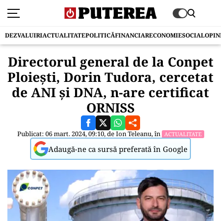
DEZVALUIRI
ACTUALITATE
POLITICĂ
FINANCIAR
ECONOMIE
SOCIAL
OPIN
Directorul general de la Conpet
Ploiești, Dorin Tudora, cercetat
de ANI și DNA, n-are certificat
ORNISS
Publicat: 06 mart. 2024, 09:10, de
Ion Teleanu
, în
ACTUALITATE
Adaugă-ne ca sursă preferată în Google