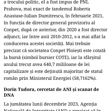
a trocului politic, el a fost impus de PNL
Prahova, mai exact de tandemul Roberta
Anastase-Iulian Dumitrescu, în februarie 2021,
în funcţia de director general provizoriu al
Conpet, după ce anterior, din 2020 a fost director
adjunct, iar între anii 2010-2012, s-a mai aflat la
conducerea acestei societăți. Mai trebuie
precizat că societatea Conpet Ploiești este cotată
la bursă (simbol bursier COTE), iar la sfârșitul
anului trecut avea 640,7 mililoane de lei
capitalizare şi este deţinută majoritar de statul
român prin Ministerul Energiei (58,7162%).
Dorin Tudora, cercetat de ANI și scanat de
DNA
La jumătatea lunii decembrie 2023, Agenția
Națională de Integritate (ANI) a precizat că în