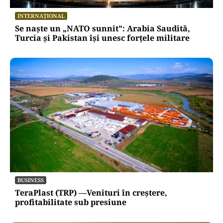
INTERNAȚIONAL
Se naște un „NATO sunnit”: Arabia Saudită,
Turcia și Pakistan își unesc forțele militare
BUSINESS
TeraPlast (TRP) —Venituri în creștere,
profitabilitate sub presiune