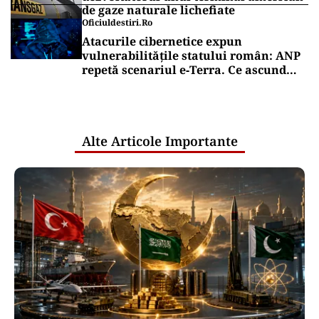
de gaze naturale lichefiate
Oficiuldestiri.ro
Atacurile cibernetice expun
vulnerabilitățile statului român: ANP
repetă scenariul e‑Terra. Ce ascund
comunicările oficiale și cine răspunde
pentru mentenanța IT a instituțiilor
publice
Alte Articole Importante