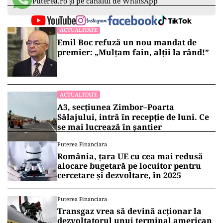
Puterea.ro și pe canalul de WhatsApp
ACTUALITATE
Emil Boc refuză un nou mandat de
premier: „Mulțam fain, alții la rând!”
ACTUALITATE
A3, secțiunea Zimbor–Poarta
Sălajului, intră în recepție de luni. Ce
se mai lucrează în șantier
Puterea Financiara
România, țara UE cu cea mai redusă
alocare bugetară pe locuitor pentru
cercetare și dezvoltare, în 2025
Puterea Financiara
Transgaz vrea să devină acționar la
dezvoltatorul unui terminal american