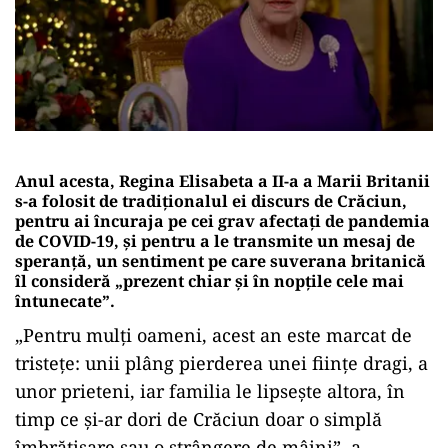
Anul acesta, Regina Elisabeta a II-a a Marii Britanii
s-a folosit de tradiţionalul ei discurs de Crăciun,
pentru ai încuraja pe cei grav afectaţi de pandemia
de COVID-19, şi pentru a le transmite un mesaj de
speranţă, un sentiment pe care suverana britanică
îl consideră „prezent chiar şi în nopţile cele mai
întunecate”.
„Pentru mulţi oameni, acest an este marcat de
tristeţe: unii plâng pierderea unei fiinţe dragi, a
unor prieteni, iar familia le lipseşte altora, în
timp ce şi-ar dori de Crăciun doar o simplă
îmbrăţişare sau o strângere de mâini”, a