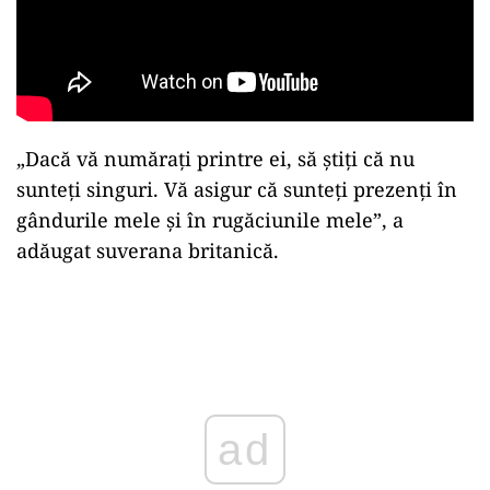
„Dacă vă număraţi printre ei, să ştiţi că nu
sunteţi singuri. Vă asigur că sunteţi prezenţi în
gândurile mele şi în rugăciunile mele”, a
adăugat suverana britanică.
ad