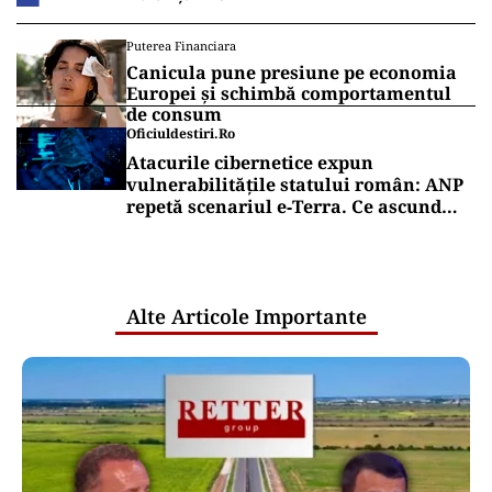
Puterea Financiara
Canicula pune presiune pe economia
Europei și schimbă comportamentul
de consum
Oficiuldestiri.ro
Atacurile cibernetice expun
vulnerabilitățile statului român: ANP
repetă scenariul e‑Terra. Ce ascund
comunicările oficiale și cine răspunde
pentru mentenanța IT a instituțiilor
publice
Alte Articole Importante