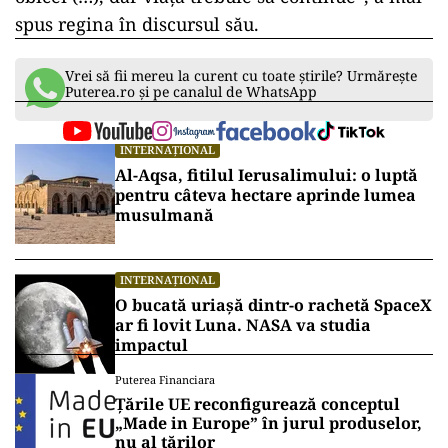
spus regina în discursul său.
Vrei să fii mereu la curent cu toate știrile? Urmărește
Puterea.ro și pe canalul de WhatsApp
INTERNAȚIONAL
Al-Aqsa, fitilul Ierusalimului: o luptă
pentru câteva hectare aprinde lumea
musulmană
INTERNAȚIONAL
O bucată uriașă dintr-o rachetă SpaceX
ar fi lovit Luna. NASA va studia
impactul
Puterea Financiara
Țările UE reconfigurează conceptul
„Made in Europe” în jurul produselor,
nu al țărilor