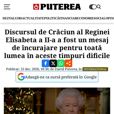
DEZVALUIRI
ACTUALITATE
POLITICĂ
FINANCIAR
ECONOMIE
SOCIAL
OPIN
Discursul de Crăciun al Reginei
Elisabeta a II-a a fost un mesaj
de încurajare pentru toată
lumea în aceste timpuri dificile
Publicat: 25 dec. 2020, 18:30, de
Ziarul Puterea
, în
INTERNAȚIONAL
Adaugă-ne ca sursă preferată în Google