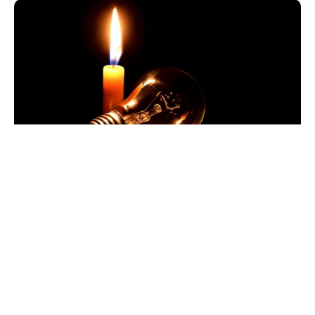
POLITICĂ
Pericol de blackout? Guvernul activează
măsurile de criză și pregătește limitarea
consumului de energie
TOS
Politica Cookies
Protecția Datelor Personale
Despre Noi
Publicitate
Echipa