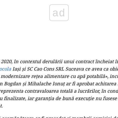
020, în contextul derulării unui contract încheiat în
ocola
Iaşi şi SC Cao Cons SRL Suceava ce avea ca obi
i modernizare reţea alimentare cu apă potabilă», incu
 Bogdan şi Mihalache Ionuţ ar fi aprobat achitarea
reprezenta contravaloarea totală a lucrărilor, în condi
u finalizate, iar garanţia de bună execuţie nu fusese 
t.