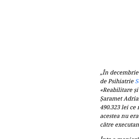
„În decembrie 2
de Psihiatrie
S
«Reabilitare ş
Şaramet Adrian
490.323 lei ce 
acestea nu era
către executan