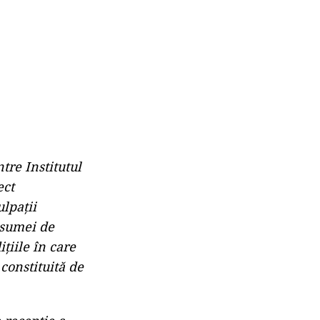
tre Institutul
ect
lpaţii
 sumei de
ţiile în care
constituită de