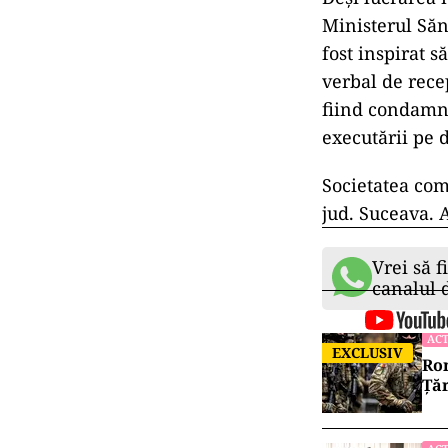
Ministerul Sănă
fost inspirat s
verbal de recep
fiind condamna
executării pe 
Societatea com
jud. Suceava. 
Vrei să f
canalul
ACT
EXCLUSIV
Rom
Țăr