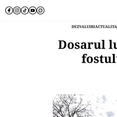
DEZVALUIRI
ACTUALITA
Dosarul lu
fostu