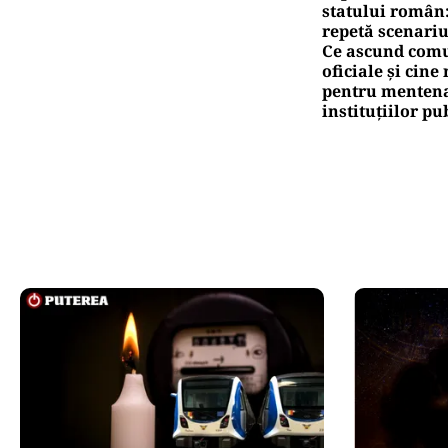
statului român
repetă scenariu
Ce ascund comu
oficiale și cin
pentru mentena
instituțiilor pu