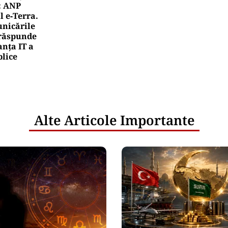
: ANP
l e‑Terra.
nicările
e răspunde
nța IT a
blice
Alte Articole Importante