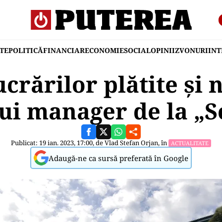
TE
POLITICĂ
FINANCIAR
ECONOMIE
SOCIAL
OPINII
ZVONURI
IN
crărilor plătite şi 
lui manager de la „S
Publicat: 19 ian. 2023, 17:00, de
Vlad Stefan Orjan
, în
ACTUALITATE
Adaugă-ne ca sursă preferată în Google