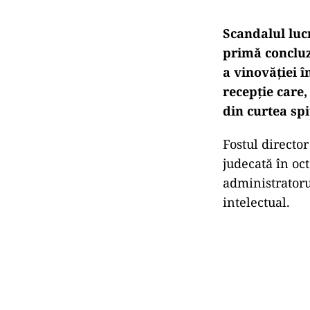
Scandalul lucr
primă concluz
a vinovăţiei 
recepţie care,
din curtea spi
Fostul director
judecată în oct
administratoru
intelectual.