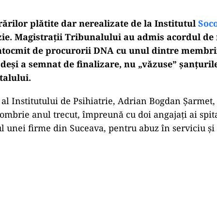
ărilor plătite dar nerealizate de la Institutul
Soc
ie. Magistraţii Tribunalului au admis acordul de
întocmit de procurorii DNA cu unul dintre membri
 deşi a semnat de finalizare, nu „văzuse” şanţuri
talului.
 al Institutului de Psihiatrie, Adrian Bogdan Șarmet, 
ombrie anul trecut, împreună cu doi angajaţi ai spita
l unei firme din Suceava, pentru abuz în serviciu şi 
Play