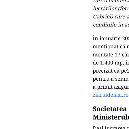
Într-o manieră
lucrărilor (fo
Gabriel) care a
condiţiile în a
În ianuarie 20
menţionat că m
montate 17 căm
de 1.400 mp, în
precizat că pe
pentru a semna
a primit asigu
ziaruldeiasi.ro
Societatea
Ministerul
Deși lucrarea n