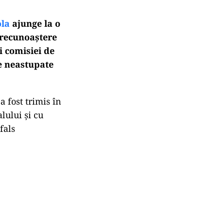
ola
ajunge la o
 recunoaştere
i comisiei de
le neastupate
a fost trimis în
lului şi cu
fals