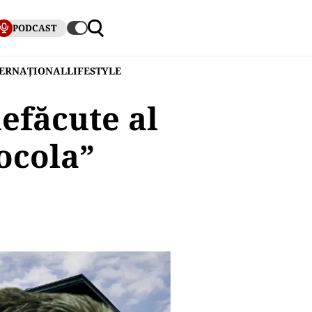
PODCAST
TERNAȚIONAL
LIFESTYLE
nefăcute al
ocola”