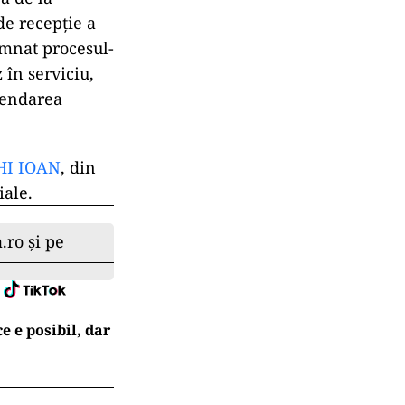
de recepţie a
semnat procesul-
 în serviciu,
spendarea
HI IOAN
, din
iale.
.ro și pe
e e posibil, dar