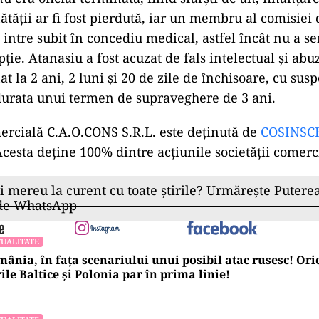
tăţii ar fi fost pierdută, iar un membru al comisiei 
ă intre subit în concediu medical, astfel încât nu a 
ţie. Atanasiu a fost acuzat de fals intelectual şi abuz
t la 2 ani, 2 luni şi 20 de zile de închisoare, cu su
durata unui termen de supraveghere de 3 ani.
ercială C.A.O.CONS S.R.L. este deținută de
COSINSC
Acesta deține 100% dintre acțiunile societății comerc
ii mereu la curent cu toate știrile? Urmărește Puterea
 de WhatsApp
UALITATE
ânia, în fața scenariului unui posibil atac rusesc! Oric
ile Baltice și Polonia par în prima linie!