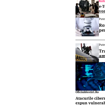
ACT
e-T
vor
Pute
Ro
pe
Pute
Tr
am
Oficiuldestiri.ro
Atacurile ciber
expun vulnerabi