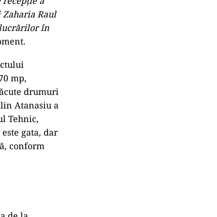
 recepţie a
i Zaharia Raul
lucrărilor în
oment.
ctului
170 mp,
făcute drumuri
Alin Atanasiu a
ul Tehnic,
este gata, dar
uă, conform
ea de la