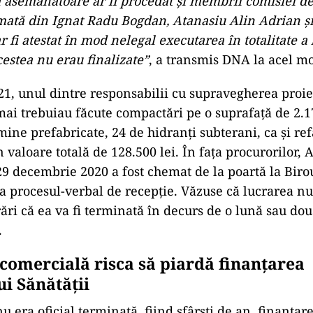
 asemănătoare ar fi procedat şi membrii comisiei de
rmată din Ignat Radu Bogdan, Atanasiu Alin Adrian ş
r fi atestat în mod nelegal executarea în totalitate a 
cestea nu erau finalizate”
, a transmis DNA la acel m
21, unul dintre responsabilii cu supravegherea proie
ai trebuiau făcute compactări pe o suprafaţă de 2.
ine prefabricate, 24 de hidranţi subterani, ca şi re
 valoare totală de 128.500 lei. În faţa procurorilor, 
29 decembrie 2020 a fost chemat de la poartă la Biro
 procesul-verbal de recepţie. Văzuse că lucrarea nu 
rări că ea va fi terminată în decurs de o lună sau do
.
 comercială risca să piardă finanțarea
ui Sănătății
u era oficial terminată, fiind sfârști de an, finanţar