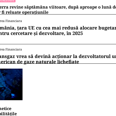
UALITATE
erra revine săptămâna viitoare, după aproape o lună d
 fi reluate operațiunile
rea Financiara
mânia, țara UE cu cea mai redusă alocare bugetar
ntru cercetare și dezvoltare, în 2025
rea Financiara
ansgaz vrea să devină acționar la dezvoltatorul u
erican de gaze naturale lichefiate
netice
litățile