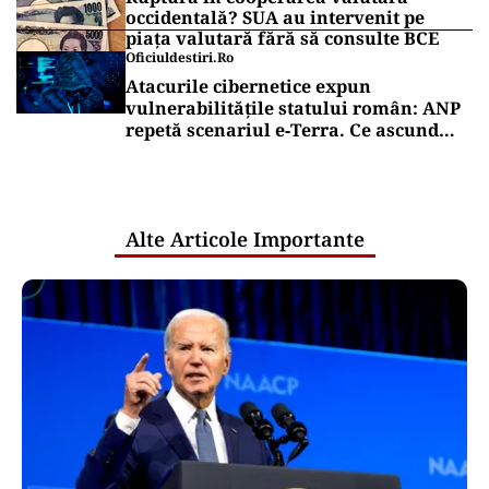
occidentală? SUA au intervenit pe
piața valutară fără să consulte BCE
Oficiuldestiri.ro
Atacurile cibernetice expun
vulnerabilitățile statului român: ANP
repetă scenariul e‑Terra. Ce ascund
comunicările oficiale și cine răspunde
pentru mentenanța IT a instituțiilor
publice
Alte Articole Importante