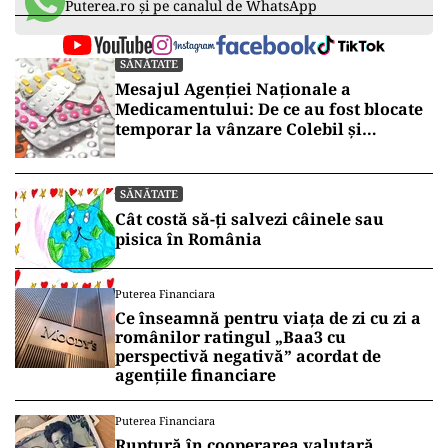
Puterea.ro și pe canalul de WhatsApp
SĂNĂTATE
Mesajul Agenției Naționale a
Medicamentului: De ce au fost blocate
temporar la vânzare Colebil și
Panzcebil
SĂNĂTATE
Cât costă să-ți salvezi câinele sau
pisica în România
Puterea Financiara
Ce înseamnă pentru viața de zi cu zi a
românilor ratingul „Baa3 cu
perspectivă negativă” acordat de
agențiile financiare
Puterea Financiara
Ruptură în cooperarea valutară