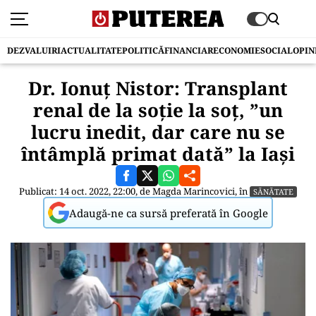
DEZVALUIRI
ACTUALITATE
POLITICĂ
FINANCIAR
ECONOMIE
SOCIAL
OPIN
Dr. Ionuț Nistor: Transplant
renal de la soție la soț, ”un
lucru inedit, dar care nu se
întâmplă primat dată” la Iași
Publicat: 14 oct. 2022, 22:00, de
Magda Marincovici
, în
SĂNĂTATE
Adaugă-ne ca sursă preferată în Google