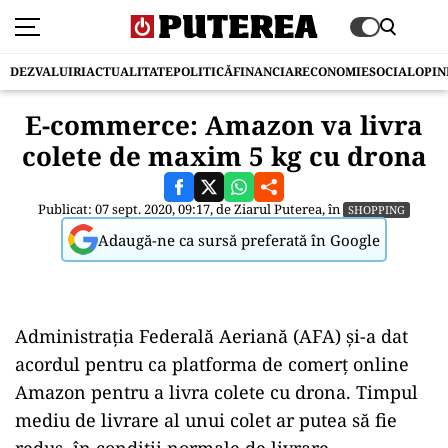
DEZVALUIRI
ACTUALITATE
POLITICĂ
FINANCIAR
ECONOMIE
SOCIAL
OPIN
E-commerce: Amazon va livra
colete de maxim 5 kg cu drona
Publicat: 07 sept. 2020, 09:17, de
Ziarul Puterea
, în
SHOPPING
Adaugă-ne ca sursă preferată în Google
Administraţia Federală Aeriană (AFA) și-a dat
acordul pentru ca platforma de comerț online
Amazon pentru a livra colete cu drona. Timpul
mediu de livrare al unui colet ar putea să fie