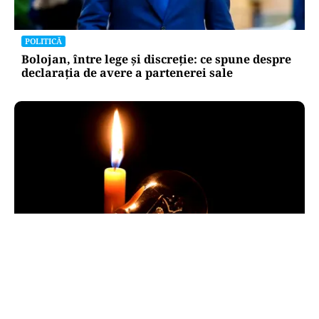
POLITICĂ
Bolojan, între lege și discreție: ce spune despre
declarația de avere a partenerei sale
POLITICĂ
Pericol de blackout? Guvernul activează
măsurile de criză și pregătește limitarea