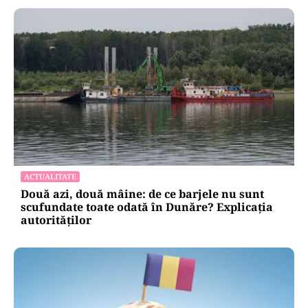
ACTUALITATE
Două azi, două mâine: de ce barjele nu sunt
scufundate toate odată în Dunăre? Explicația
autorităților