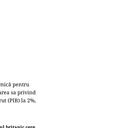
omică pentru
marea sa privind
ut (PIB) la 2%,
l britanic cere