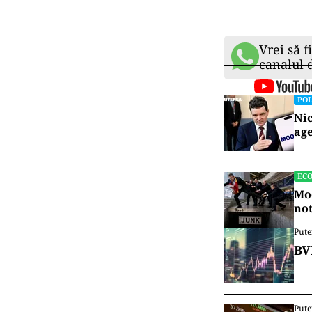
Vrei să f
canalul
POL
Nic
age
EC
Moo
no
Pute
BV
Pute