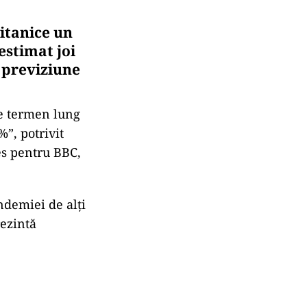
itanice un
stimat joi
 previziune
pe termen lung
”, potrivit
es pentru BBC,
ndemiei de alţi
rezintă