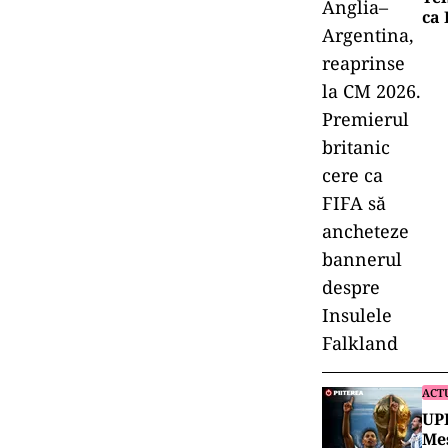
ca 
ACT
UPD
Mes