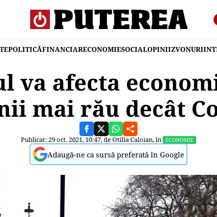
TE
POLITICĂ
FINANCIAR
ECONOMIE
SOCIAL
OPINII
ZVONURI
IN
ul va afecta econom
nii mai rău decât C
Publicat: 29 oct. 2021, 10:47, de
Otilia Caloian
, în
ECONOMIE
Adaugă-ne ca sursă preferată în Google