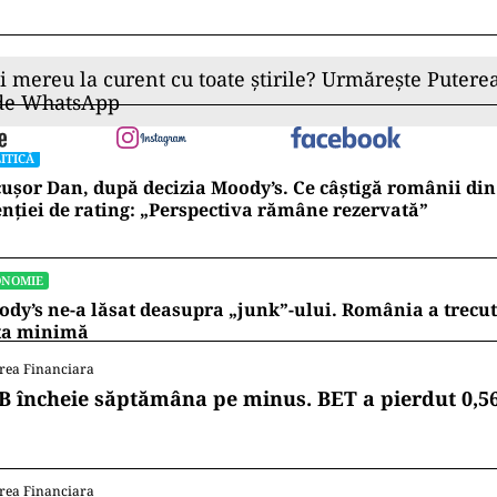
ii mereu la curent cu toate știrile? Urmărește Puterea
 de WhatsApp
ITICĂ
ușor Dan, după decizia Moody’s. Ce câștigă românii din
nției de rating: „Perspectiva rămâne rezervată”
ONOMIE
dy’s ne-a lăsat deasupra „junk”-ului. România a trecu
ta minimă
rea Financiara
B încheie săptămâna pe minus. BET a pierdut 0,5
rea Financiara