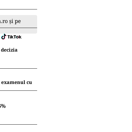
.ro și pe
 decizia
t examenul cu
6%