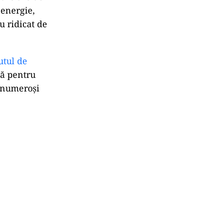
 energie,
u ridicat de
utul de
tă pentru
i numeroși