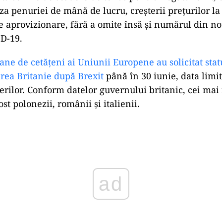
za penuriei de mână de lucru, creşterii preţurilor la
 aprovizionare, fără a omite însă şi numărul din no
D-19.
ane de cetățeni ai Uniunii Europene au solicitat stat
rea Britanie după Brexit
până în 30 iunie, data limi
rilor. Conform datelor guvernului britanic, cei ma
ost polonezii, românii și italienii.
ad