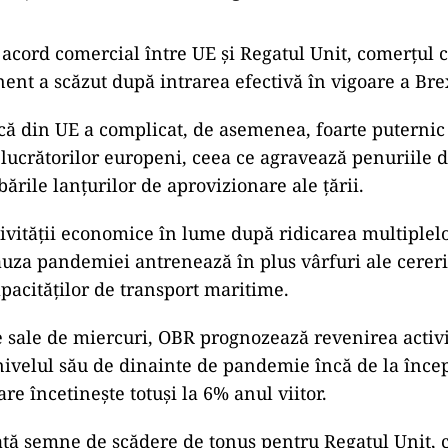
 acord comercial între UE şi Regatul Unit, comerţul 
nent a scăzut după intrarea efectivă în vigoare a Brex
ică din UE a complicat, de asemenea, foarte puternic
 lucrătorilor europeni, ceea ce agravează penuriile
bările lanţurilor de aprovizionare ale ţării.
ivităţii economice în lume după ridicarea multiplel
auza pandemiei antrenează în plus vârfuri ale cererii
apacităţilor de transport maritime.
e sale de miercuri, OBR prognozează revenirea activi
ivelul său de dinainte de pandemie încă de la încep
are încetineşte totuşi la 6% anul viitor.
tă semne de scădere de tonus pentru Regatul Unit, 