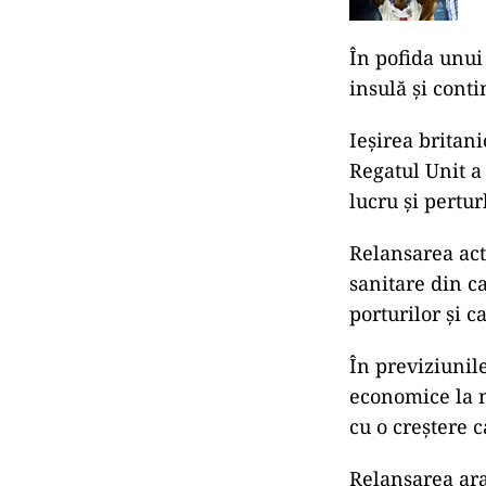
În pofida unui
insulă şi conti
Ieşirea britan
Regatul Unit a
lucru şi pertur
Relansarea act
sanitare din c
porturilor şi c
În previziunil
economice la n
cu o creştere c
Relansarea ara