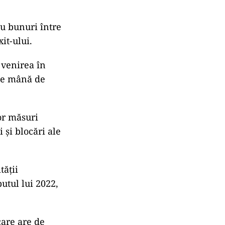
cu bunuri între
it-ului.
 venirea în
 de mână de
or măsuri
 şi blocări ale
tăţii
utul lui 2022,
care are de