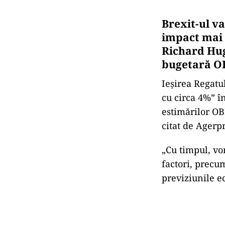
Brexit-ul v
impact mai 
Richard Hug
bugetară OB
Ieşirea Regatu
cu circa 4%” î
estimărilor OB
citat de Agerpr
„Cu timpul, vo
factori, precum
previziunile 