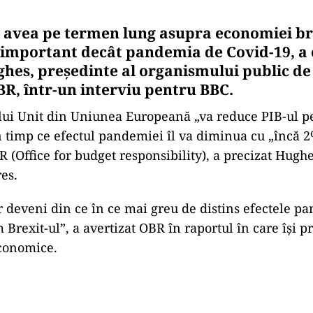
a avea pe termen lung asupra economiei br
important decât pandemia de Covid-19, a e
hes, preşedinte al organismului public de
R, într-un interviu pentru BBC.
lui Unit din Uniunea Europeană „va reduce PIB-ul 
n timp ce efectul pandemiei îl va diminua cu „încă 2%
R (Office for budget responsibility), a precizat Hugh
es.
r deveni din ce în ce mai greu de distins efectele pa
 Brexit-ul”, a avertizat OBR în raportul în care îşi p
economice.
Play