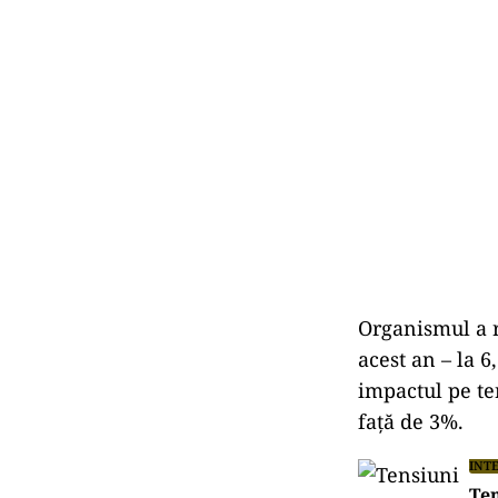
Organismul a r
acest an – la 6
impactul pe te
faţă de 3%.
INT
Ten