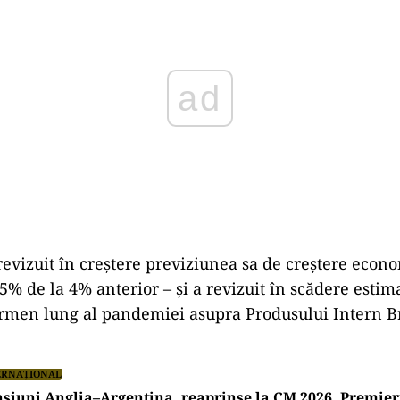
evizuit în creştere previziunea sa de creştere econ
,5% de la 4% anterior – şi a revizuit în scădere esti
rmen lung al pandemiei asupra Produsului Intern Br
ERNAȚIONAL
siuni Anglia–Argentina, reaprinse la CM 2026. Premieru