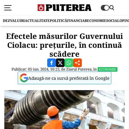
DEZVALUIRI
ACTUALITATE
POLITICĂ
FINANCIAR
ECONOMIE
SOCIAL
OPIN
Efectele măsurilor Guvernului
Ciolacu: prețurile, în continuă
scădere
Publicat: 05 iun. 2024, 10:23, de
Ziarul Puterea
, în
ECONOMIE
Adaugă-ne ca sursă preferată în Google