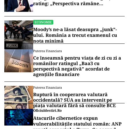
rating: „Perspectiva rămâne
rezervată”
ECONOMIE
Moody’s ne-a lăsat deasupra „junk”-
ului. România a trecut examenul cu
nota minimă
Puterea Financiara
Ce înseamnă pentru viața de zi cu zi a
românilor ratingul „Baa3 cu
perspectivă negativă” acordat de
agențiile financiare
Puterea Financiara
Ruptură în cooperarea valutară
occidentală? SUA au intervenit pe
piața valutară fără să consulte BCE
Oficiuldestiri.ro
Atacurile cibernetice expun
vulnerabilitățile statului român: ANP