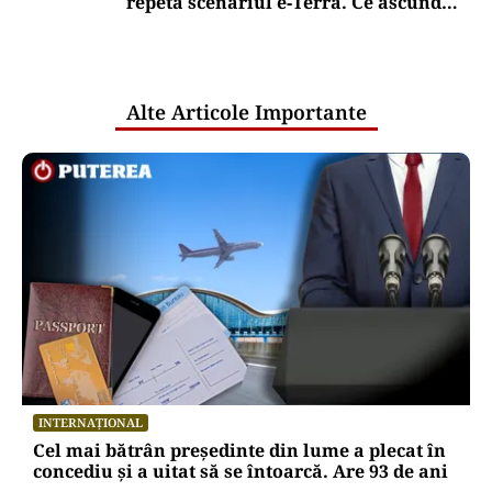
repetă scenariul e‑Terra. Ce ascund
comunicările oficiale și cine răspunde
pentru mentenanța IT a instituțiilor
publice
Alte Articole Importante
INTERNAȚIONAL
Cel mai bătrân președinte din lume a plecat în
concediu și a uitat să se întoarcă. Are 93 de ani