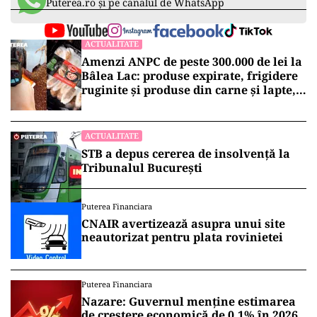
Puterea.ro și pe canalul de WhatsApp
ACTUALITATE
Amenzi ANPC de peste 300.000 de lei la
Bâlea Lac: produse expirate, frigidere
ruginite și produse din carne și lapte,
lăsate la soare
ACTUALITATE
STB a depus cererea de insolvență la
Tribunalul București
Puterea Financiara
CNAIR avertizează asupra unui site
neautorizat pentru plata rovinietei
Puterea Financiara
Nazare: Guvernul menține estimarea
de creștere economică de 0,1% în 2026