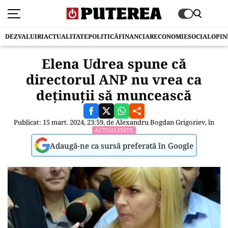
DEZVALUIRI
ACTUALITATE
POLITICĂ
FINANCIAR
ECONOMIE
SOCIAL
OPIN
Elena Udrea spune că
directorul ANP nu vrea ca
deținuții să muncească
Publicat: 15 mart. 2024, 23:59, de
Alexandru Bogdan Grigoriev
, în
ACTUALITATE
Adaugă-ne ca sursă preferată în Google