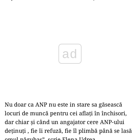
Play
Nu doar ca ANP nu este in stare sa găsească
locuri de muncă pentru cei aflați în închisori,
dar chiar și când un angajator cere ANP-ului
deținuți , fie îi refuză, fie îl plimbă până se lasă
omul păgubaș”, scrie Elena Udrea.