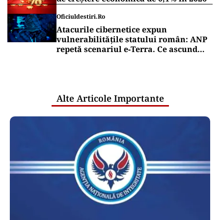
Oficiuldestiri.ro
Atacurile cibernetice expun
vulnerabilitățile statului român: ANP
repetă scenariul e‑Terra. Ce ascund
comunicările oficiale și cine răspunde
pentru mentenanța IT a instituțiilor
publice
Alte Articole Importante