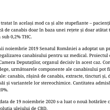
tratat în același mod ca și alte stupefiante – pacienți
ă de canabis doar în baza unei rețete și doar atâtat 
n sub 0,2% THC.
unii noiembrie 2019 Senatul României a adoptat un pr
egalizarea canabisului pentru uz medical. Proiectul d
mera Deputaților, organul decisiv în acest caz. C
 lege, următoarele componente ale canabisului pot fi 
le: canabis, rășină de canabis, extracte, tincturi și
săi și variantele lor stereochimice. Cantitatea admis
20%.
 data de 19 noiembrie 2020 s-a luat o nouă hotărâre 
voluția uleiului de CBD.