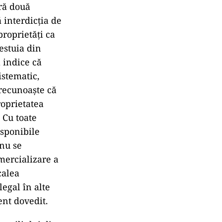
ră două
ă interdicția de
roprietăți ca
cestuia din
 indice că
istematic,
 recunoaște că
roprietatea
 Cu toate
isponibile
 nu se
omercializare a
calea
egal în alte
ent dovedit.