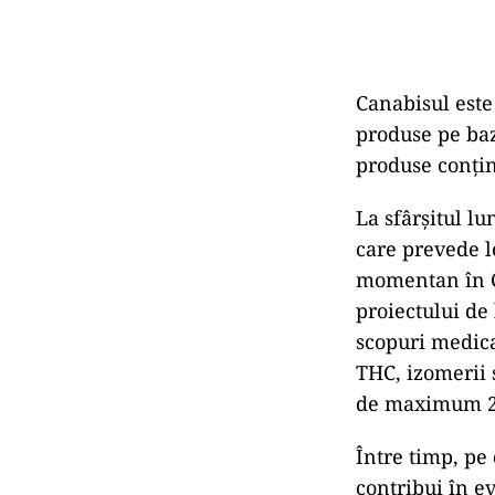
Canabisul este 
produse pe baz
produse conți
La sfârșitul l
care prevede l
momentan în Ca
proiectului de
scopuri medica
THC, izomerii 
de maximum 
Între timp, pe
contribui în e