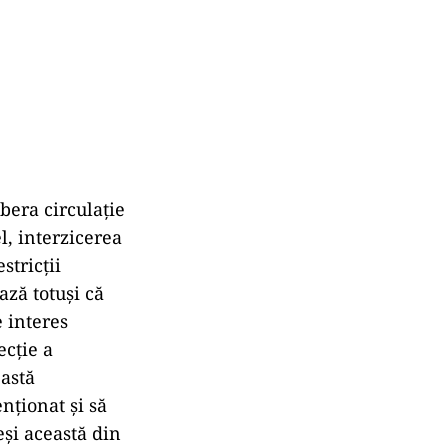
ibera circulație
l, interzicerea
stricții
ază totuși că
e interes
ecție a
eastă
nționat și să
eși această din