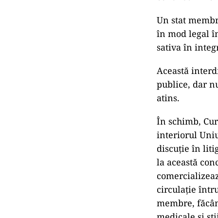
Un stat membru
în mod legal î
sativa în integ
Această interdi
publice, dar n
atins.
În schimb, Curt
interiorul Uniu
discuție în lit
la această con
comercializeaz
circulație într
membre, făcând
medicale și știi