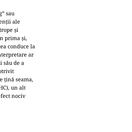
g” sau
enții ale
trope și
n prima și,
utea conduce la
nterpretare ar
i său de a
trivit
se țină seama,
C), un alt
efect nociv