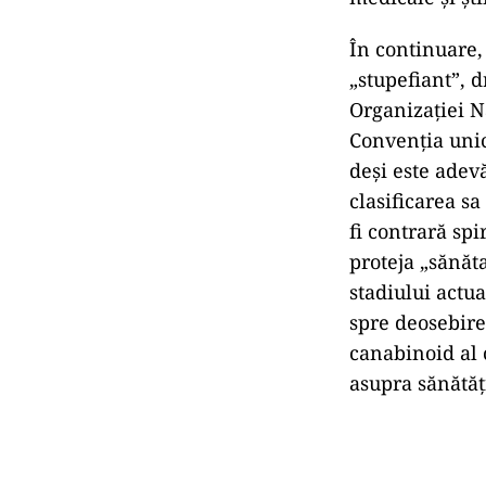
În continuare,
„stupefiant”, d
Organizației N
Convenția unic
deși este adevă
clasificarea sa
fi contrară spi
proteja „sănăta
stadiului actua
spre deosebire
canabinoid al 
asupra sănătăț