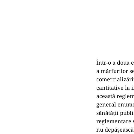
Într-o a doua e
a mărfurilor s
comercializări
cantitative la 
această reglem
general enumer
sănătății publ
reglementare s
nu depășească 