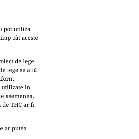
i pot utiliza
timp cât aceste
oiect de lege
e lege se află
onform
utilizate în
, de asemenea,
ă de THC ar fi
ce ar putea