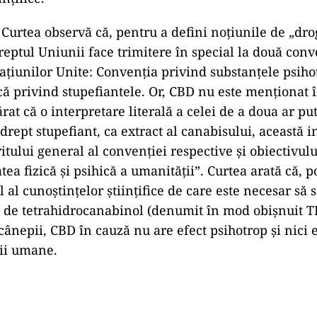
 Curtea observă că, pentru a defini noțiunile de „dro
reptul Uniunii face trimitere în special la două conv
ațiunilor Unite: Convenția privind substanțele psiho
ă privind stupefiantele. Or, CBD nu este menționat î
rat că o interpretare literală a celei de a doua ar p
 drept stupefiant, ca extract al canabisului, această i
ritului general al convenției respective și obiectivulu
tea fizică și psihică a umanității”. Curtea arată că, po
l al cunoștințelor științifice de care este necesar să 
 de tetrahidrocanabinol (denumit în mod obișnuit TH
cânepii, CBD în cauză nu are efect psihotrop și nici 
ii umane.