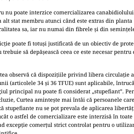
 nu poate interzice comercializarea canabidiolului
n alt stat membru atunci când este extras din planta
ralitatea sa, iar nu numai din fibrele și din semințele
cție poate fi totuși justificată de un obiectiv de prote
u trebuie să depășească ceea ce este necesar pentru c
ea observă că dispozițiile privind libera circulație 
nii (articolele 34 și 36 TFUE) sunt aplicabile, întruc
igiul principal nu poate fi considerat „stupefiant”. P
cluzie, Curtea amintește mai întâi că persoanele car
ă stupefiante nu se pot prevala de aplicarea libertăț
ucât o astfel de comercializare este interzisă în toate 
 excepție comerțul strict controlat pentru o utiliza
nțifice.