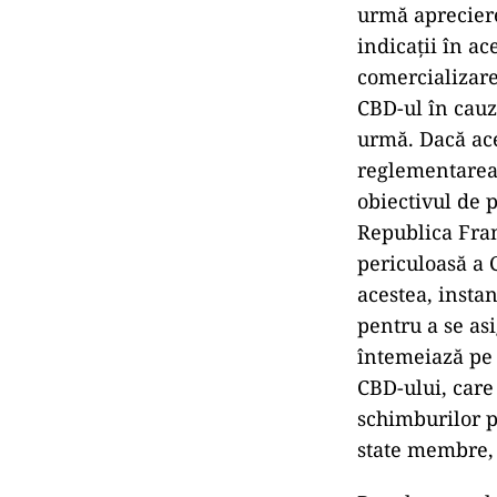
urmă apreciere
indicații în ac
comercializare
CBD-ul în cauză
urmă. Dacă ace
reglementarea 
obiectivul de p
Republica Fran
periculoasă a 
acestea, instan
pentru a se as
întemeiază pe c
CBD-ului, care 
schimburilor p
state membre, n