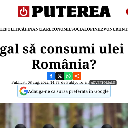
TE
POLITICĂ
FINANCIAR
ECONOMIE
SOCIAL
OPINII
ZVONURI
IN
egal să consumi ulei
România?
Publicat: 08 aug. 2022, 14:57, de
Publyo.ro
, în
ADVERTORIALE
Adaugă-ne ca sursă preferată în Google