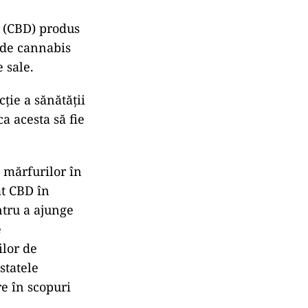
 (CBD) produs
 de cannabis
 sale.
cție a sănătății
a acesta să fie
a mărfurilor în
ât CBD în
entru a ajunge
e
ilor de
statele
re în scopuri