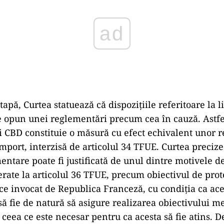
ad
tapă, Curtea statuează că dispozițiile referitoare la l
e opun unei reglementări precum cea în cauză. Astfe
i CBD constituie o măsură cu efect echivalent unor re
import, interzisă de articolul 34 TFUE. Curtea precize
entare poate fi justificată de unul dintre motivele d
ate la articolul 36 TFUE, precum obiectivul de prot
ice invocat de Republica Franceză, cu condiția ca ac
ă fie de natură să asigure realizarea obiectivului me
ceea ce este necesar pentru ca acesta să fie atins. D