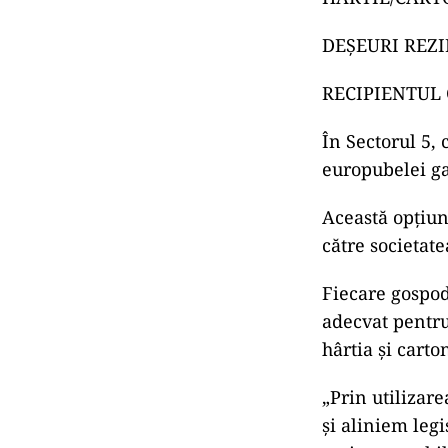
DEŞEURI REZID
RECIPIENTUL
În Sectorul 5, 
europubelei g
Aceast
ă opțiun
către societat
Fiecare gospod
adecvat pentru
h
ârtia
şi carto
„Prin utilizar
şi aliniem legi