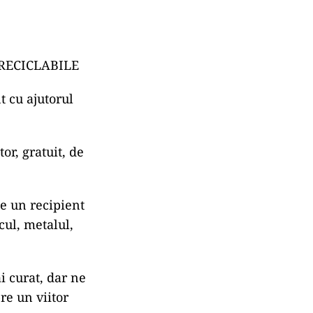
RECICLABILE
t cu ajutorul
tor, gratuit, de
de un recipient
cul, metalul,
 curat, dar ne
pre un viitor