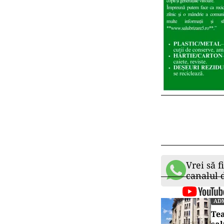
Vrei să f
canalul
ADM
Tea