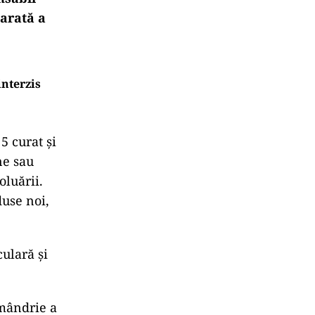
parată a
interzis
5 curat și
ne sau
oluării.
duse noi,
ulară şi
 m
ândrie a