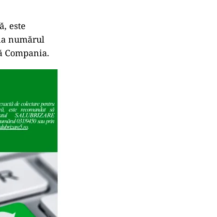
ă, este
la numărul
tă Compania.