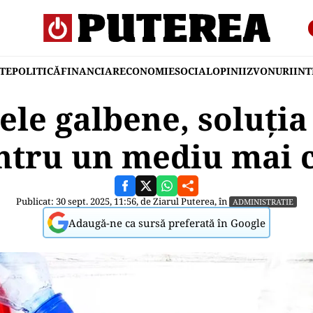
TE
POLITICĂ
FINANCIAR
ECONOMIE
SOCIAL
OPINII
ZVONURI
IN
le galbene, soluția
ntru un mediu mai 
Publicat: 30 sept. 2025, 11:56, de
Ziarul Puterea
, în
ADMINISTRATIE
Adaugă-ne ca sursă preferată în Google