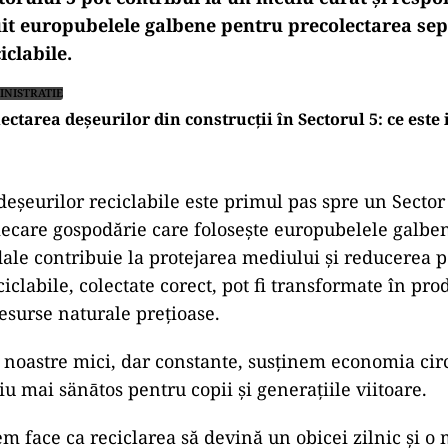
uit europubelele galbene pentru precolectarea se
iclabile.
INISTRATIE
ectarea deșeurilor din construcții în Sectorul 5: ce este 
de
şeurilor reciclabile este primul pas spre un Sector 
iecare gospodărie care foloseşte europubelele galbe
ale contribuie la protejarea mediului şi reducerea p
iclabile, colectate corect, pot fi transformate
în pro
esurse naturale pre
țioase.
e noastre mici, dar constante, susținem economia circ
u mai s
än
ātos pentru copii şi generațiile viitoare.
 face ca reciclarea să devină un obicei zilnic și o