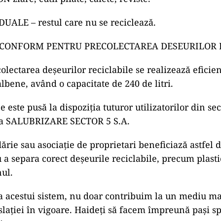
UALE – restul care nu
se reciclează.
 CONFORM PENTRU PRECOLECTAREA DESEURILOR 
colectarea de
şeurilor reciclabile se realizează eficien
albene, av
ând o capacitate de 240 de litri.
e este pusă la dispoziţia tuturor utilizatorilor din sec
ea
SALUBRIZARE SECTOR 5 S.A.
ărie sau asociație de proprietari beneficiază astfel 
 a separa corect deşeurile reciclabile, precum plasti
nul.
ea acestui sistem, nu doar
contribuim la un mediu mai
slației
în vigoare. Haide
ți să facem
împreun
ă paşi s