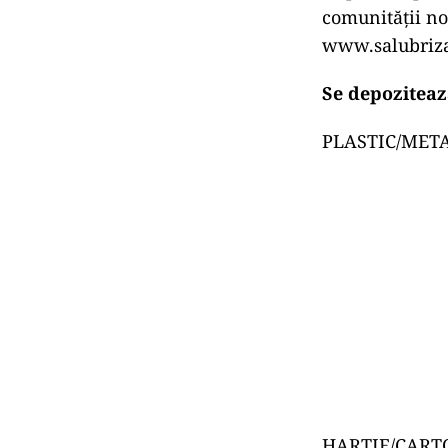
comunit
ății n
www.salubrizar
Se depoziteaz
PLASTIC/METAL 
HARTIE/CARTON 