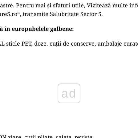
oastre. Pentru mai și sfaturi utile, Vizitează multe in
e5.ro“, transmite Salubritate Sector 5.
ă în europubelele galbene:
sticle PET, doze. cuții de conserve, ambalaje curat
ad
ziare, cutii pliate, caiete, reviste.