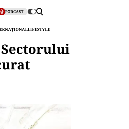
PODCAST
TERNAȚIONAL
LIFESTYLE
 Sectorului
curat