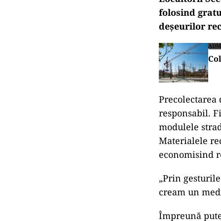
folosind grat
deșeurilor rec
ADM
Col
Precolectarea 
responsabil. F
modulele strad
Materialele rec
economisind r
„Prin gesturil
cream un medi
Împreună putem