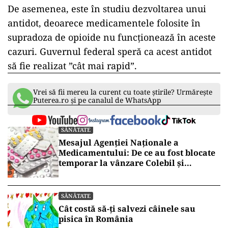
De asemenea, este în studiu dezvoltarea unui
antidot, deoarece medicamentele folosite în
supradoza de opioide nu funcționează în aceste
cazuri. Guvernul federal speră ca acest antidot
să fie realizat ”cât mai rapid”.
Vrei să fii mereu la curent cu toate știrile? Urmărește
Puterea.ro și pe canalul de WhatsApp
SĂNĂTATE
Mesajul Agenției Naționale a
Medicamentului: De ce au fost blocate
temporar la vânzare Colebil și
Panzcebil
SĂNĂTATE
Cât costă să-ți salvezi câinele sau
pisica în România