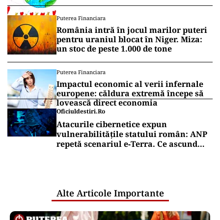
Puterea Financiara
România intră în jocul marilor puteri
pentru uraniul blocat în Niger. Miza:
un stoc de peste 1.000 de tone
Puterea Financiara
Impactul economic al verii infernale
europene: căldura extremă începe să
lovească direct economia
Oficiuldestiri.ro
Atacurile cibernetice expun
vulnerabilitățile statului român: ANP
repetă scenariul e‑Terra. Ce ascund
comunicările oficiale și cine răspunde
pentru mentenanța IT a instituțiilor
publice
Alte Articole Importante