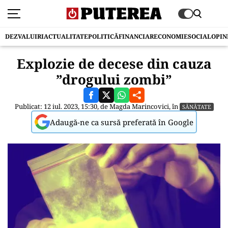
DEZVALUIRI
ACTUALITATE
POLITICĂ
FINANCIAR
ECONOMIE
SOCIAL
OPIN
Explozie de decese din cauza
”drogului zombi”
Publicat: 12 iul. 2023, 15:30, de
Magda Marincovici
, în
SĂNĂTATE
Adaugă-ne ca sursă preferată în Google