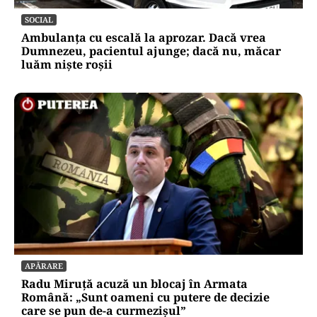
SOCIAL
Ambulanța cu escală la aprozar. Dacă vrea
Dumnezeu, pacientul ajunge; dacă nu, măcar
luăm niște roșii
APĂRARE
Radu Miruță acuză un blocaj în Armata
Română: „Sunt oameni cu putere de decizie
care se pun de-a curmezișul”