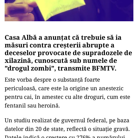
Casa Albă a anunțat că trebuie să ia
măsuri contra creșterii abrupte a
deceselor provocate de supradozele de
xilazină, cunoscută sub numele de
”drogul zombi”, transmite BFMTV.
Este vorba despre o substanță foarte
periculoasă, care este la origine un anestezic
pentru cai, în amestec cu alte droguri, cum este
fentanil sau heroină.
Un studiu realizat de guvernul federal, pe baza
datelor din 20 de state, reflectă o situație gravă.
Datele indică o creștere cu 276% a numărului