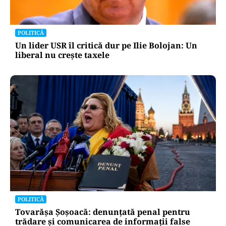
POLITICĂ
Un lider USR îl critică dur pe Ilie Bolojan: Un
liberal nu crește taxele
POLITICĂ
Tovarășa Șoșoacă: denunțată penal pentru
trădare și comunicarea de informații false