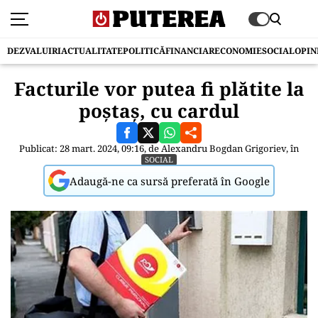
DEZVALUIRI
ACTUALITATE
POLITICĂ
FINANCIAR
ECONOMIE
SOCIAL
OPIN
Facturile vor putea fi plătite la
poștaș, cu cardul
Publicat: 28 mart. 2024, 09:16, de
Alexandru Bogdan Grigoriev
, în
SOCIAL
Adaugă-ne ca sursă preferată în Google