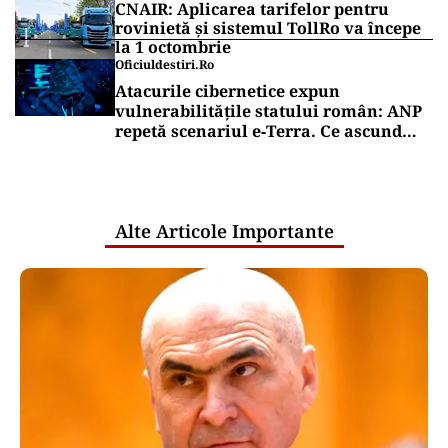
CNAIR: Aplicarea tarifelor pentru
rovinietă și sistemul TollRo va începe
la 1 octombrie
Oficiuldestiri.ro
Atacurile cibernetice expun
vulnerabilitățile statului român: ANP
repetă scenariul e‑Terra. Ce ascund
comunicările oficiale și cine răspunde
pentru mentenanța IT a instituțiilor
publice
Alte Articole Importante