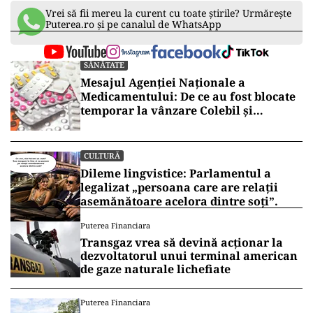
Vrei să fii mereu la curent cu toate știrile? Urmărește
Puterea.ro și pe canalul de WhatsApp
SĂNĂTATE
Mesajul Agenției Naționale a
Medicamentului: De ce au fost blocate
temporar la vânzare Colebil și
Panzcebil
CULTURĂ
Dileme lingvistice: Parlamentul a
legalizat „persoana care are relații
asemănătoare acelora dintre soți”.
Puterea Financiara
Transgaz vrea să devină acționar la
dezvoltatorul unui terminal american
de gaze naturale lichefiate
Puterea Financiara