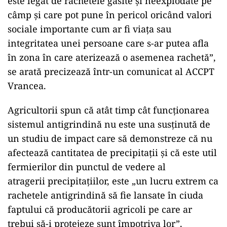
este legat de rachetele găsite şi neexplodate pe
câmp şi care pot pune în pericol oricând valori
sociale importante cum ar fi viaţa sau
integritatea unei persoane care s-ar putea afla
în zona în care aterizează o asemenea rachetă”,
se arată precizează într-un comunicat al ACCPT
Vrancea.
Agricultorii spun că atât timp cât funcționarea
sistemul antigrindină nu este una susţinută de
un studiu de impact care să demonstreze că nu
afectează cantitatea de precipitaţii și că este util
fermierilor din punctul de vedere al
atragerii precipitaţiilor, este „un lucru extrem ca
rachetele antigrindină să fie lansate în ciuda
faptului că producătorii agricoli pe care ar
trebui să-i protejeze sunt împotriva lor”.