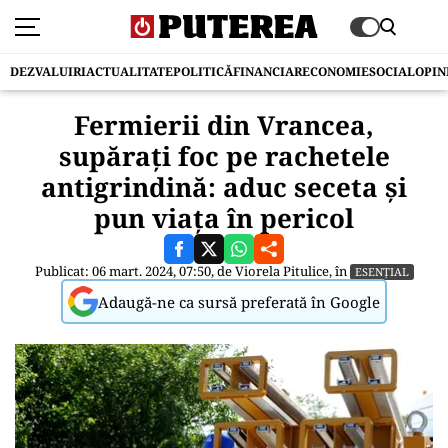
DEZVALUIRI
ACTUALITATE
POLITICĂ
FINANCIAR
ECONOMIE
SOCIAL
OPIN
Fermierii din Vrancea,
supărați foc pe rachetele
antigrindină: aduc seceta și
pun viața în pericol
Publicat: 06 mart. 2024, 07:50, de
Viorela Pitulice
, în
ESENȚIAL
Adaugă-ne ca sursă preferată în Google