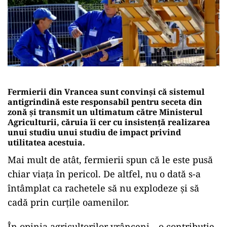
Fermierii din Vrancea sunt convinși că sistemul
antigrindină este responsabil pentru seceta din
zonă și transmit un ultimatum către Ministerul
Agriculturii, căruia îi cer cu insistență realizarea
unui studiu unui studiu de impact privind
utilitatea acestuia.
Mai mult de atât, fermierii spun că le este pusă
chiar viața în pericol. De altfel, nu o dată s-a
întâmplat ca rachetele să nu explodeze și să
cadă prin curțile oamenilor.
În opinia agricultorilor vrânceni, „o contribuţie