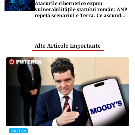
Atacurile cibernetice expun
vulnerabilitățile statului român: ANP
repetă scenariul e‑Terra. Ce ascund
comunicările oficiale și cine răspunde
pentru mentenanța IT a instituțiilor
publice
Alte Articole Importante
POLITICĂ