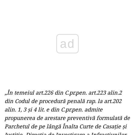
Play
„În temeiul art.226 din C.pr.pen. art.223 alin.2
din Codul de procedură penală rap. la art.202
alin. 1, 3 şi 4 lit. e din C.pr.pen. admite
propunerea de arestare preventivă formulată de
Parchetul de pe lângă Înalta Curte de Casaţie şi
Justiţie- Direcţia de Investigare a Infracţiunilor