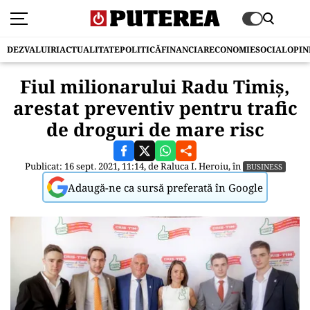
DEZVALUIRI
ACTUALITATE
POLITICĂ
FINANCIAR
ECONOMIE
SOCIAL
OPIN
Fiul milionarului Radu Timiș,
arestat preventiv pentru trafic
de droguri de mare risc
Publicat: 16 sept. 2021, 11:14, de
Raluca I. Heroiu
, în
BUSINESS
Adaugă-ne ca sursă preferată în Google