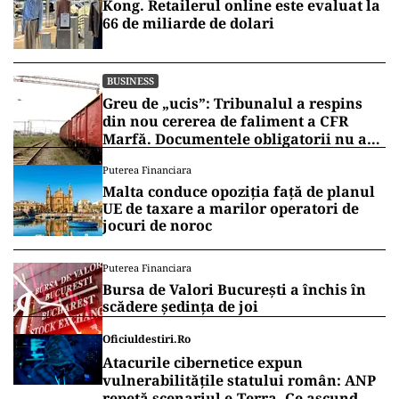
Kong. Retailerul online este evaluat la
66 de miliarde de dolari
BUSINESS
Greu de „ucis”: Tribunalul a respins
din nou cererea de faliment a CFR
Marfă. Documentele obligatorii nu au
fost depuse
Puterea Financiara
Malta conduce opoziția față de planul
UE de taxare a marilor operatori de
jocuri de noroc
Puterea Financiara
Bursa de Valori București a închis în
scădere ședința de joi
Oficiuldestiri.ro
Atacurile cibernetice expun
vulnerabilitățile statului român: ANP
repetă scenariul e‑Terra. Ce ascund