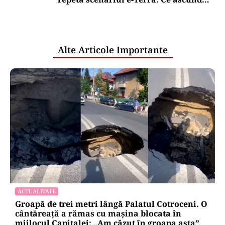
comunicările oficiale și cine răspunde
pentru mentenanța IT a instituțiilor
publice
Alte Articole Importante
ACTUALITATE
Groapă de trei metri lângă Palatul Cotroceni. O
cântăreață a rămas cu mașina blocata în
mijlocul Capitalei: „Am căzut în groapa asta”