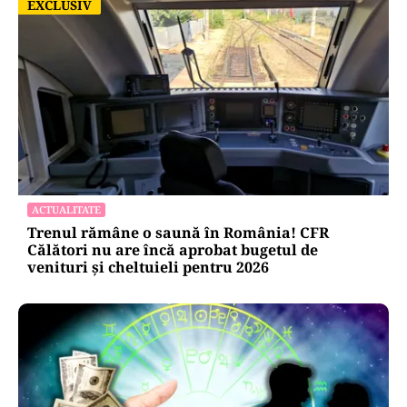
EXCLUSIV
EXCLUSIV
ACTUALITATE
Trenul rămâne o saună în România! CFR
Călători nu are încă aprobat bugetul de
venituri și cheltuieli pentru 2026