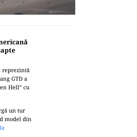
mericană
șapte
 reprezintă
stang GTD a
een Hell” cu
rgă un tur
pid model din
la