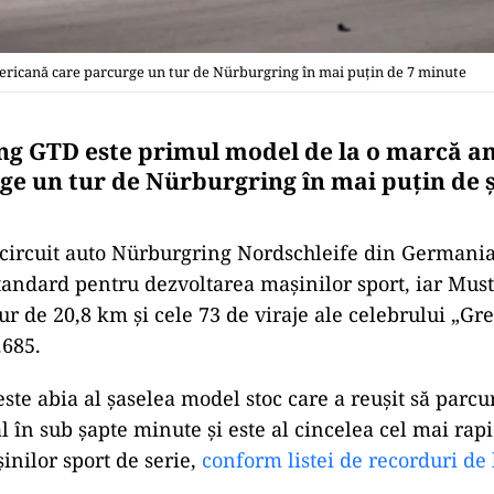
icană care parcurge un tur de Nürburgring în mai puţin de 7 minute
ng GTD este primul model de la o marcă a
ge un tur de Nürburgring în mai puțin de 
circuit auto Nürburgring Nordschleife din Germania
standard pentru dezvoltarea mașinilor sport, iar Mu
ur de 20,8 km și cele 73 de viraje ale celebrului „Gr
.685.
te abia al șaselea model stoc care a reușit să parcu
ial în sub șapte minute și este al cincelea cel mai ra
nilor sport de serie,
conform listei de recorduri de 