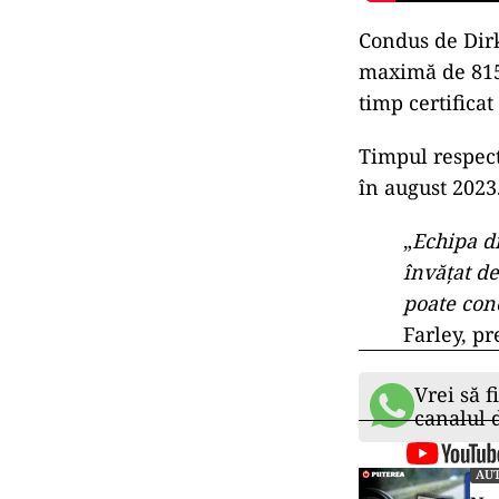
Condus de Dirk
maximă de 815 
timp certificat 
Timpul respect
în august 2023
„
Echipa d
învățat de
poate con
Farley, pr
Vrei să f
canalul
AU