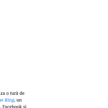
za o tură de
he Ring
, un
, Facebook și