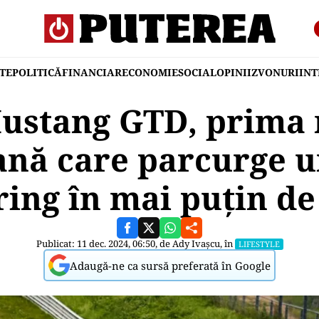
TE
POLITICĂ
FINANCIAR
ECONOMIE
SOCIAL
OPINII
ZVONURI
IN
ustang GTD, prima
nă care parcurge u
ing în mai puţin de
Publicat: 11 dec. 2024, 06:50, de
Ady Ivașcu
, în
LIFESTYLE
Adaugă-ne ca sursă preferată în Google