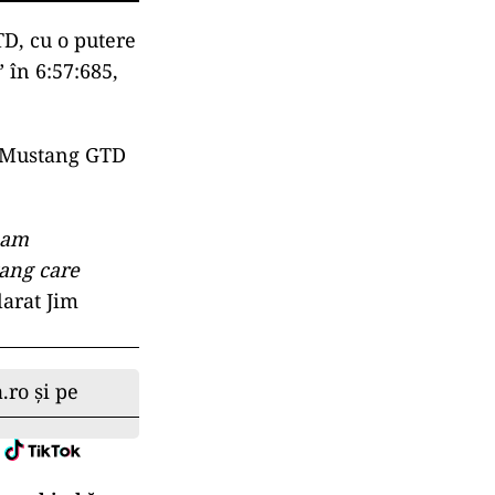
D, cu o putere
 în 6:57:685,
ul Mustang GTD
 am
tang care
larat Jim
.ro și pe