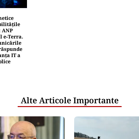
netice
litățile
: ANP
l e‑Terra.
nicările
e răspunde
nța IT a
blice
Alte Articole Importante