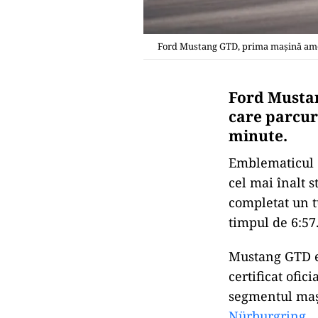
Ford Mustang GTD, prima maşină amer
Ford Musta
care parcur
minute.
Emblematicul 
cel mai înalt 
completat un t
timpul de 6:57
Mustang GTD es
certificat ofic
segmentul mași
Nürburgring
.