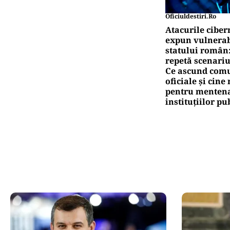
Oficiuldestiri.ro
Atacurile ciber
expun vulnerabi
statului român
repetă scenariu
Ce ascund comu
oficiale și cin
pentru mentena
instituțiilor pu