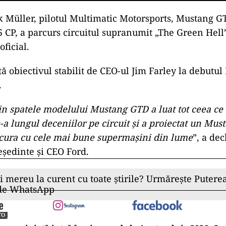
 Müller, pilotul Multimatic Motorsports, Mustang GT
CP, a parcurs circuitul supranumit „The Green Hell”
oficial.
ă obiectivul stabilit de CEO-ul Jim Farley la debut
.
in spatele modelului Mustang GTD a luat tot ceea ce
-a lungul deceniilor pe circuit și a proiectat un Mus
cura cu cele mai bune supermașini din lume
”, a dec
eședinte și CEO Ford.
ii mereu la curent cu toate știrile? Urmărește Puterea
 de WhatsApp
TO