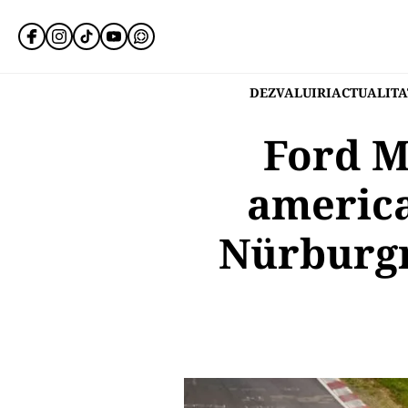
DEZVALUIRI
ACTUALITA
Ford M
america
Nürburgr