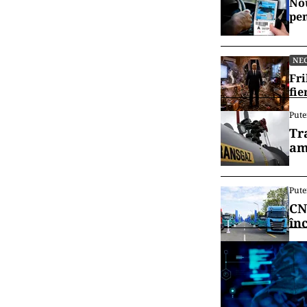
Nou
pen
NE
Fri
fie
Pute
Tr
am
Pute
CN
în