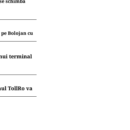
 se schimbă
 pe Bolojan cu
nui terminal
mul TollRo va