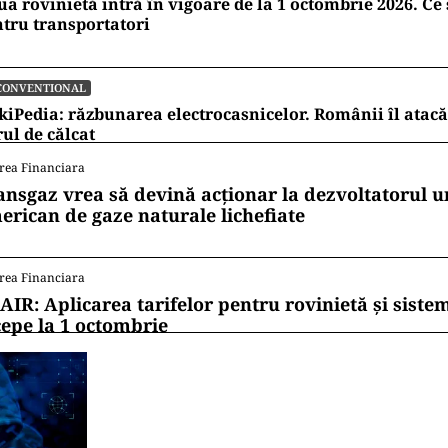
a rovinietă intră în vigoare de la 1 octombrie 2026. Ce
tru transportatori
CONVENTIONAL
kiPedia: răzbunarea electrocasnicelor. Românii îl atacă
rul de călcat
rea Financiara
ansgaz vrea să devină acționar la dezvoltatorul u
erican de gaze naturale lichefiate
rea Financiara
AIR: Aplicarea tarifelor pentru rovinietă și siste
cepe la 1 octombrie