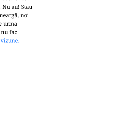
! Nu au! Stau
 meargă, noi
pe urma
 nu fac
evizune.