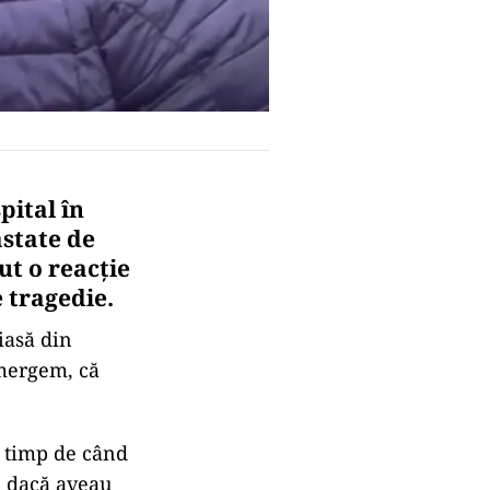
pital în
state de
ut o reacţie
 tragedie.
iasă din
 mergem, că
a timp de când
ă dacă aveau