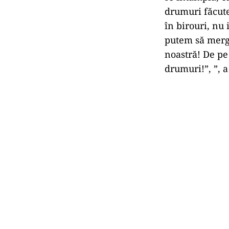
drumuri făcute
în birouri, nu 
putem să merge
noastră! De pe
drumuri!”, ”, a