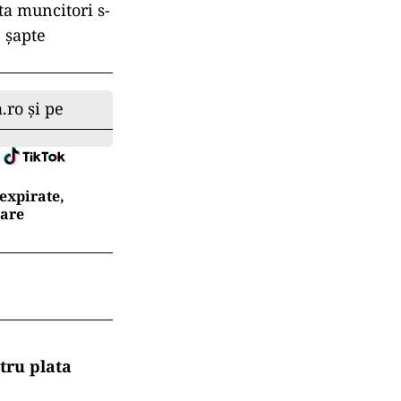
ta muncitori s-
, șapte
.ro și pe
expirate,
oare
tru plata