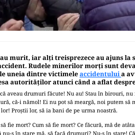
au murit, iar alţi treisprezece au ajuns la s
ccident. Rudele minerilor morți sunt deva
ele uneia dintre victimele
accidentului
a av
sa autorităţilor atunci când a aflat despre
acă aveau drumuri făcute! Nu au! Stau în birouri, nu 
ldură, că-i nămol! Ei nu pot să meargă, noi putem să
lor! Proştii lor, să ia bani de pe urma noastră.
ă fie mort? Cum să fie mort? Ce făcură, mă de atât
ă nu-s în stare mă, să facă drumuri? Nu-s în stare! C