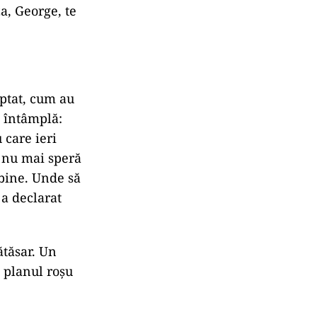
za, George, te
uptat, cum au
e întâmplă:
 care ieri
e nu mai speră
 bine. Unde să
 a declarat
ătăsar. Un
t planul roșu