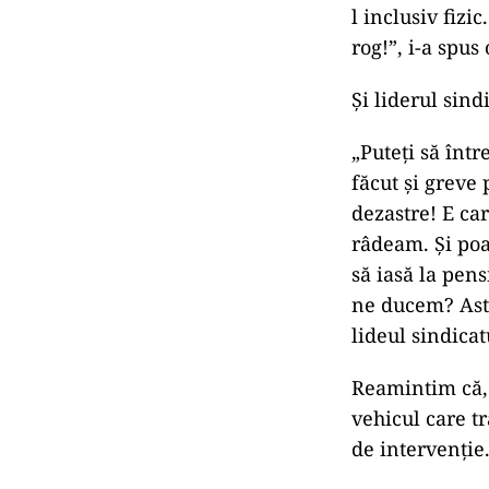
l inclusiv fizi
rog!”, i-a spus
Și liderul sind
„Puteţi să într
făcut şi greve 
dezastre! E car
râdeam. Şi poa
să iasă la pens
ne ducem? Asta
lideul sindicat
Reamintim că, 
vehicul care tr
de intervenție