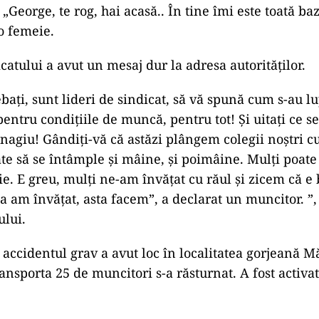
c. „George, te rog, hai acasă.. În tine îmi este toată ba
 o femeie.
icatului a avut un mesaj dur la adresa autorităților.
ebaţi, sunt lideri de sindicat, să vă spună cum s-au l
pentru condiţiile de muncă, pentru tot! Şi uitaţi ce s
nagiu! Gândiţi-vă că astăzi plângem colegii noştri cu
te să se întâmple şi mâine, şi poimâine. Mulţi poat
ie. E greu, mulţi ne-am învăţat cu răul şi zicem că e
 am învăţat, asta facem”, a declarat un muncitor. ”,
ului.
accidentul grav a avut loc în localitatea gorjeană M
ansporta 25 de muncitori s-a răsturnat. A fost activa
.