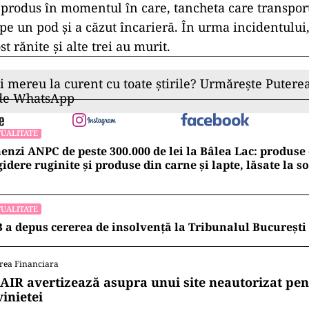
 produs în momentul în care, tancheta care transpor
 pe un pod și a căzut încarieră. În urma incidentului
t rănite și alte trei au murit.
ii mereu la curent cu toate știrile? Urmărește Puterea
 de WhatsApp
UALITATE
nzi ANPC de peste 300.000 de lei la Bâlea Lac: produse 
gidere ruginite și produse din carne și lapte, lăsate la s
UALITATE
 a depus cererea de insolvență la Tribunalul București
rea Financiara
AIR avertizează asupra unui site neautorizat pen
vinietei