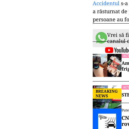
Accidentul
s-a
a răsturnat de
persoane au fos
Vrei să f
canalul
ACT
Ame
fri
ACT
BREAKING
STB
NEWS
Pute
CN
ro