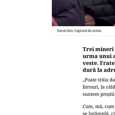
Sursă foto: Captură de ecran
Trei mineri 
urma unui a
veste. Frat
dură la adre
„Poate trăia d
birouri, la că
suntem proştii 
Cum, mă, cum s
se întâmplă, c