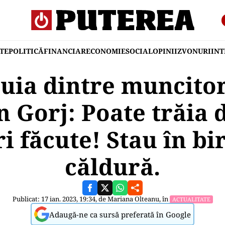
TE
POLITICĂ
FINANCIAR
ECONOMIE
SOCIAL
OPINII
ZVONURI
IN
uia dintre muncitor
n Gorj: Poate trăia
 făcute! Stau în bir
căldură.
Publicat: 17 ian. 2023, 19:34, de
Mariana Olteanu
, în
ACTUALITATE
Adaugă-ne ca sursă preferată în Google