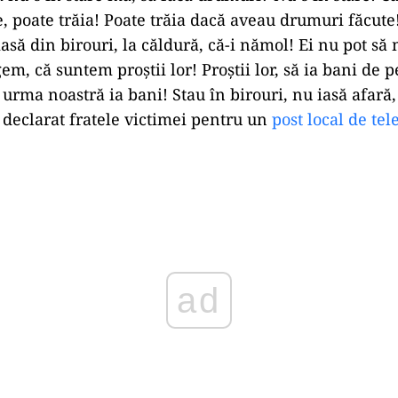
, poate trăia! Poate trăia dacă aveau drumuri făcute
iasă din birouri, la căldură, că-i nămol! Ei nu pot să
m, că suntem proştii lor! Proştii lor, să ia bani de 
 urma noastră ia bani! Stau în birouri, nu iasă afară,
 declarat fratele victimei pentru un
post local de tel
Play